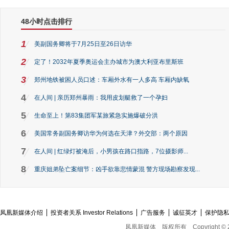
48小时点击排行
1
美副国务卿将于7月25日至26日访华
2
定了！2032年夏季奥运会主办城市为澳大利亚布里斯班
3
郑州地铁被困人员口述：车厢外水有一人多高 车厢内缺氧
4
在人间 | 亲历郑州暴雨：我用皮划艇救了一个孕妇
5
生命至上！第83集团军某旅紧急实施爆破分洪
6
美国常务副国务卿访华为何选在天津？外交部：两个原因
7
在人间 | 红绿灯被淹后，小男孩在路口指路，7位摄影师...
8
重庆姐弟坠亡案细节：凶手欲靠悲情蒙混 警方现场勘察发现...
凤凰新媒体介绍
投资者关系 Investor Relations
广告服务
诚征英才
保护隐
凤凰新媒体
版权所有
Copyright © 