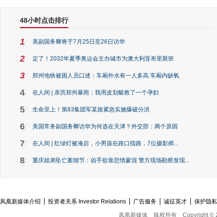
48小时点击排行
1
美副国务卿将于7月25日至26日访华
2
定了！2032年夏季奥运会主办城市为澳大利亚布里斯班
3
郑州地铁被困人员口述：车厢外水有一人多高 车厢内缺氧
4
在人间 | 亲历郑州暴雨：我用皮划艇救了一个孕妇
5
生命至上！第83集团军某旅紧急实施爆破分洪
6
美国常务副国务卿访华为何选在天津？外交部：两个原因
7
在人间 | 红绿灯被淹后，小男孩在路口指路，7位摄影师...
8
重庆姐弟坠亡案细节：凶手欲靠悲情蒙混 警方现场勘察发现...
凤凰新媒体介绍
投资者关系 Investor Relations
广告服务
诚征英才
保护隐
凤凰新媒体
版权所有
Copyright © 