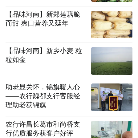
【品味河南】新郑莲藕脆
而甜 爽口营养又延年
【品味河南】新乡小麦 粒
粒如金
助老显关怀，锦旗暖人心
——农行魏都支行客服经
理助老获锦旗
农行许昌长葛市和尚桥支
行优质服务获客户好评