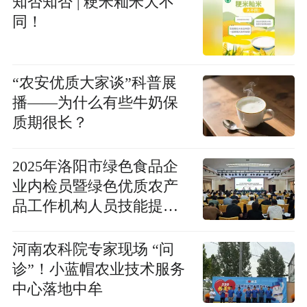
知否知否 | 粳米籼米大不
同！
“农安优质大家谈”科普展
播——为什么有些牛奶保
质期很长？
2025年洛阳市绿色食品企
业内检员暨绿色优质农产
品工作机构人员技能提升
培训成功举办
河南农科院专家现场 “问
诊”！小蓝帽农业技术服务
中心落地中牟