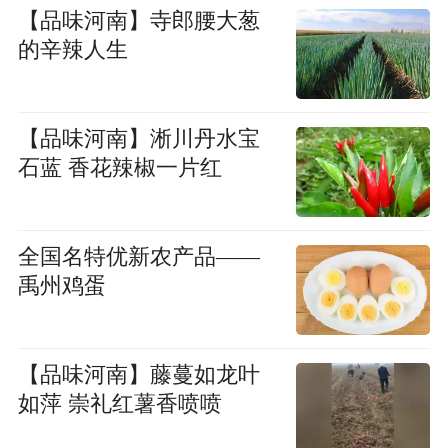
【品味河南】寺郎腰大葱
的辛辣人生
【品味河南】淅川丹水宝
石蓝 香花辣椒一片红
全国名特优新农产品——
禹州鸡蛋
【品味河南】藤蔓如龙叶
如萍 崇礼红薯香喷喷