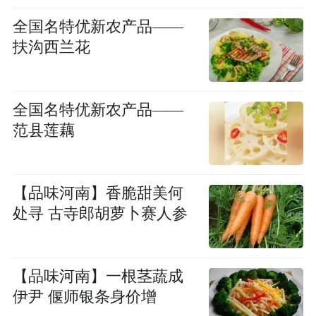
全国名特优新农产品——
扶沟西兰花
全国名特优新农产品——
范县莲藕
【品味河南】香脆甜美何
处寻 古寺郎胡萝卜赛人参
【品味河南】一根茎蔬成
伊尹 偃师银条身价增