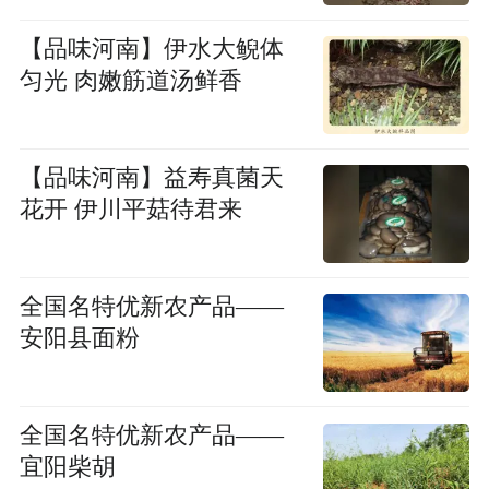
【品味河南】伊水大鲵体
匀光 肉嫩筋道汤鲜香
【品味河南】益寿真菌天
花开 伊川平菇待君来
全国名特优新农产品——
安阳县面粉
全国名特优新农产品——
宜阳柴胡