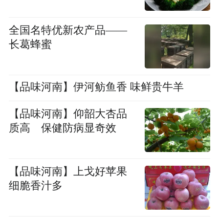
全国名特优新农产品——
长葛蜂蜜
【品味河南】伊河鲂鱼香 味鲜贵牛羊
【品味河南】仰韶大杏品
质高 保健防病显奇效
【品味河南】上戈好苹果
细脆香汁多