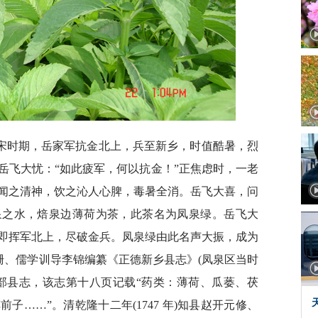
宋时期，岳家军抗金北上，兵至新乡，时值酷暑，烈
岳飞大忧：“如此疲军，何以抗金！”正焦虑时，一老
闻之清神，饮之沁人心脾，毒暑全消。岳飞大喜，问
泉之水，焙泉边薄荷为茶，此茶名为凤泉绿。岳飞大
即挥军北上，尽破金兵。凤泉绿由此名声大振，成为
县储珊、儒学训导李锦编纂《正德新乡县志》(凤泉区当时
部县志，该志第十八页记载“药类：薄荷、瓜蒌、茯
子……”。清乾隆十二年(1747 年)知县赵开元修、