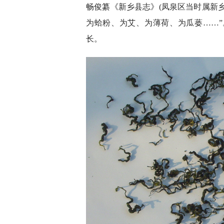
畅俊纂《新乡县志》(凤泉区当时属新乡
为蛤粉、为艾、为薄荷、为瓜蒌……
长。