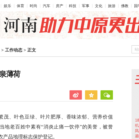
娱乐
体育
时尚
汽车
房产
科技
军事
文化
旅游
佛教
国
站
>
工作动态
>
正文
凤泉薄荷
叶繁茂、叶色豆绿、叶片肥厚、香味浓郁、营养价值
当地老百姓中素有“消炎止痛一饮停”的美誉，被誉
部农产品地理标志保护登记。