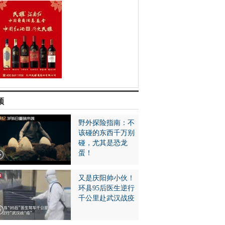
频
野外探险指南：不
该碰的东西千万别
碰，尤其是恐龙
蛋！
又是庆阳帅小伙！
环县95后医生逆行
千公里赴武汉战疫