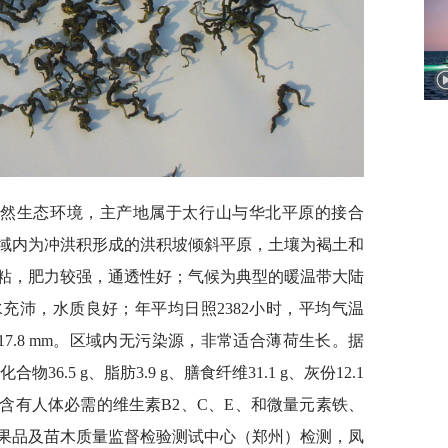
天然生态环境，主产地属于太行山与华北平原的接合
域内为冲洪积形成的洪积坡倾斜平原，土壤为褐土和
粘，肥力较强，通透性好；气候为典型的暖温带大陆
充沛，水质良好；年平均日照2382小时，平均气温
617.8 mm。区域内无污染源，非常适合薄荷生长。据
物36.5 g、脂肪3.9 g、膳食纤维31.1 g、灰份12.1
mg，还含有人体必需的维生素B2、C、E、和微量元素铁、
果品及苗木质量监督检验测试中心（郑州）检测，凤