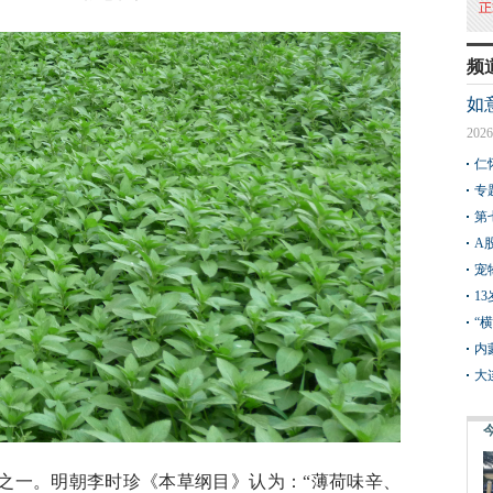
频
如
2026
仁
专
第
A
宠
1
“
内
大
之一。明朝李时珍《本草纲目》认为：“薄荷味辛、