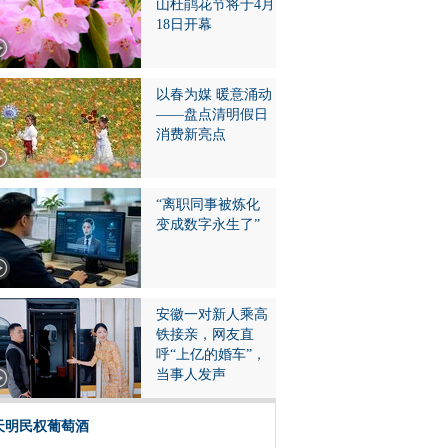
山杜鹃花节将于4月
18日开幕
以春为媒 暖意涌动
——盘点清明假日
消费新亮点
“离职同事被炼化
变成数字永生了”
安徽一对新人乘高
铁接亲，网友直
呼“上亿的婚车”，
当事人发声
天明民权葡萄酒