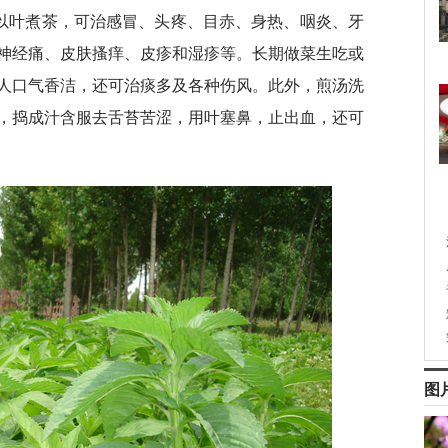
，以叶煮茶，可治感冒、头疼、目赤、身热、咽炎、牙
神经痛、皮肤搔痒、皮疹和湿疹等。长期做菜生吃或
人口气香洁，还可治痰多及各种伤风。此外，煎汤洗
，捣成汁含服去舌苔苦涩，用叶塞鼻，止出血，还可
图