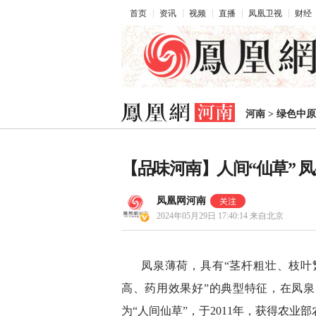
首页
资讯
视频
直播
凤凰卫视
财经
河南
>
绿色中原
【品味河南】人间“仙草” 
凤凰网河南
2024年05月29日 17:40:14
来自北京
凤泉薄荷，具有“茎杆粗壮、枝
高、药用效果好”的典型特征，在凤泉
为“人间仙草”，于2011年，获得农业