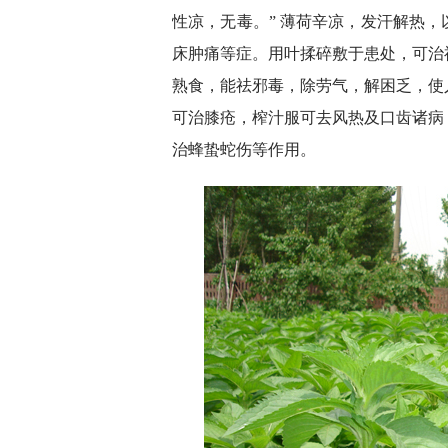
性凉，无毒。” 薄荷辛凉，发汗解热
床肿痛等症。用叶揉碎敷于患处，可治
熟食，能祛邪毒，除劳气，解困乏，使
可治膝疮，榨汁服可去风热及口齿诸病
治蜂蛰蛇伤等作用。