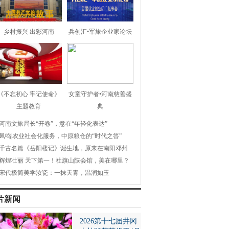
乡村振兴 出彩河南
兵创汇•军旅企业家论坛
《不忘初心 牢记使命》
女童守护者•河南慈善盛
主题教育
典
河南文旅局长“开卷”，意在“年轻化表达”
凤鸣|农业社会化服务，中原粮仓的“时代之答”
千古名篇《岳阳楼记》诞生地，原来在南阳邓州
辉煌壮丽 天下第一！社旗山陕会馆，美在哪里？
宋代极简美学汝瓷：一抹天青，温润如玉
片新闻
2026第十七届井冈