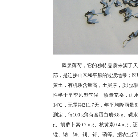
凤泉薄荷，它的独特品质来源于
部，是连接山区和平原的过渡地带；区
黄土，有机质含量高，土层厚，质地偏
性半干旱季风型气候，热量充裕，雨水
14℃，无霜期211.7天，年平均降雨量
测定，每100 g薄荷含蛋白质6.8 g、碳水化合
g、胡萝卜素0.7 mg、核黄素0.4 
锰、钠、锌、铜、钾、磷等。据农业部