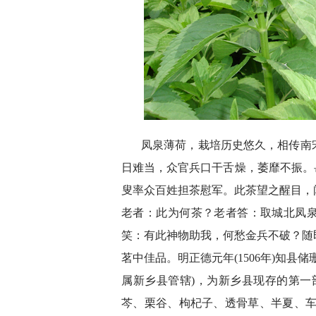
凤泉薄荷，栽培历史悠久，相传南
日难当，众官兵口干舌燥，萎靡不振。
叟率众百姓担茶慰军。此茶望之醒目，
老者：此为何茶？老者答：取城北凤
笑：有此神物助我，何愁金兵不破？随
茗中佳品。明正德元年(1506年)知
属新乡县管辖)，为新乡县现存的第一
芩、栗谷、枸杞子、透骨草、半夏、车前