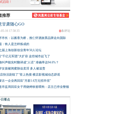
道推荐
意甘肃随心GO
0
-05-16 17:58:35
条评论
怀市长：以酱香为桥，推仁怀酒旅票品牌走向国际
题：铁人是怎样炼成的
七届上海创新创业青年50人论坛
股“千亿元军团”大扩容 这些城市起飞了
物叫声能实时翻译成“人话” 准确率达94.6%？
3岁女孩被闺蜜胁迫卖淫 多人被追责
横店快没剧组了”登上热搜 横店影视城动态辟谣
蒙古一企业再回应“月薪1.6万元招羊倌”
连市监局回应女子用烧烤铁签喂狗：店主已停业整顿
今日看点