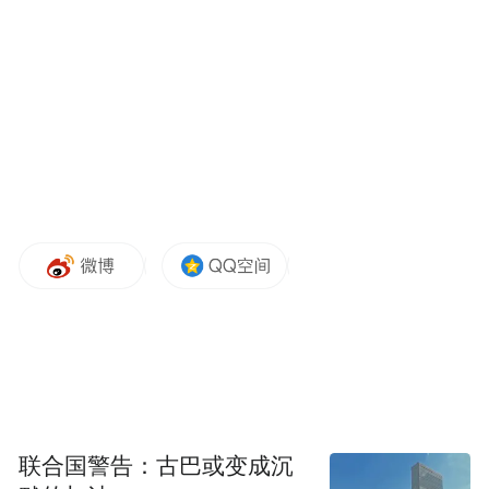
仪式上，赵同学代表受助学生发言。她说：
“‘中国体育彩票·新长城助学金’解了我们这些
困难学子的燃眉之急，让我深刻感受到了社
会的关爱和温暖。这些助学金不仅仅是经济
上的支持，更是精神上的鼓励和鞭策。我将
铭记这份恩情，努力学习，勇攀高峰，用实
际行动回报社会。”
联合国警告：古巴或变成沉