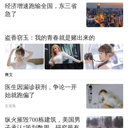
经济增速跑输全国，东三省
我们的爱心可以聚集成巨大的力量，一定会
急了
托起祖国明天的太阳！”
盗香窃玉：我的青春就是赌出来的
爽文
医生因漏诊获刑，争论一开
始就跑偏了
念兹集
纵火摧毁700栋建筑，美国男
“中国体育彩票·新长城助学基金”项目是国家
子承认“策划数周，研究最有