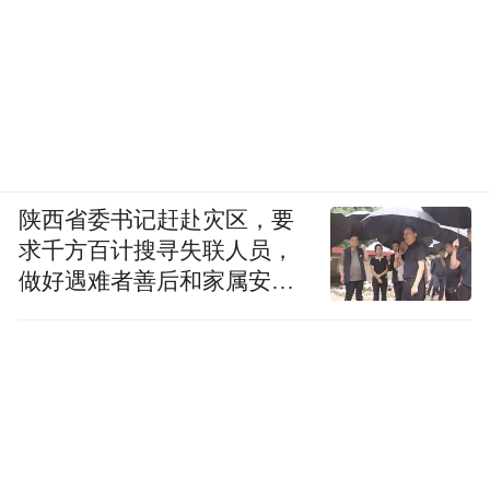
陕西省委书记赶赴灾区，要
求千方百计搜寻失联人员，
做好遇难者善后和家属安抚
工作