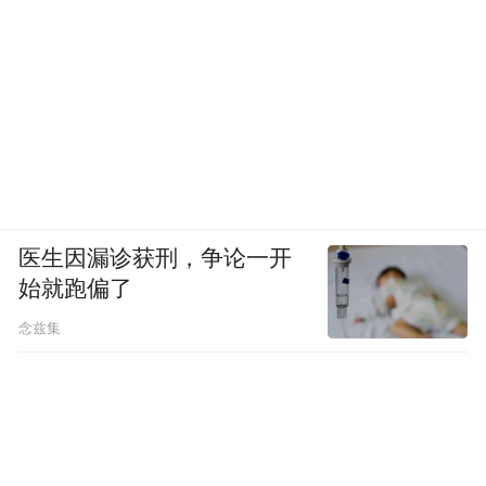
医生因漏诊获刑，争论一开
始就跑偏了
念兹集