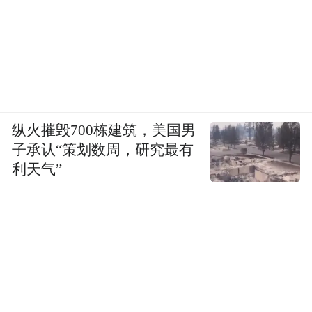
纵火摧毁700栋建筑，美国男
子承认“策划数周，研究最有
利天气”