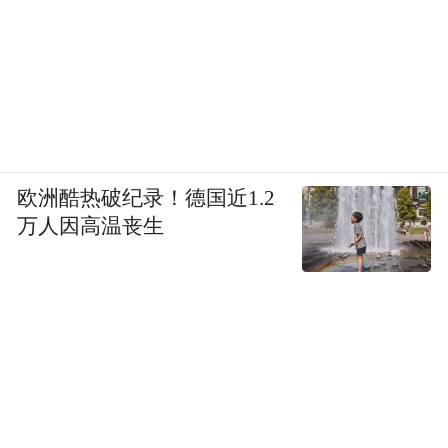
欧洲酷热破纪录！德国近1.2
万人因高温丧生