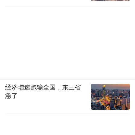
经济增速跑输全国，东三省
急了