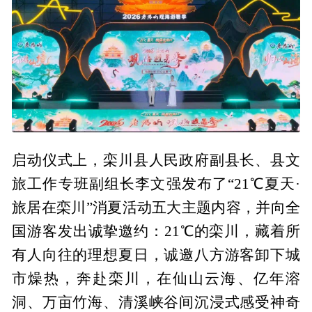
启动仪式上，栾川县人民政府副县长、县文
旅工作专班副组长李文强发布了“21℃夏天·
旅居在栾川”消夏活动五大主题内容，并向全
国游客发出诚挚邀约：21℃的栾川，藏着所
有人向往的理想夏日，诚邀八方游客卸下城
市燥热，奔赴栾川，在仙山云海、亿年溶
洞、万亩竹海、清溪峡谷间沉浸式感受神奇