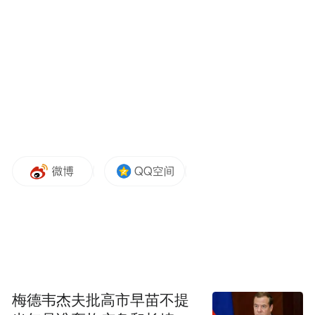
优质服务迎接每一位追寻清凉的旅人，为全
国游客奉上一场清凉避暑的文旅盛宴。
更多活动详情、游玩攻略、优惠福利，请持
续关注“栾川文旅”官方微信公众号、抖音
号、视频号，精彩内容将陆续推送。
2026，栾川等候各位，共赴一场清凉盛夏之
约！
“特别声明：以上作品内容(包括在内的视频、图片或音
频)为凤凰网旗下自媒体平台“大风号”用户上传并发
布，本平台仅提供信息存储空间服务。
Notice: The content above (including the videos,
梅德韦杰夫批高市早苗不提
pictures and audios if any) is uploaded and posted