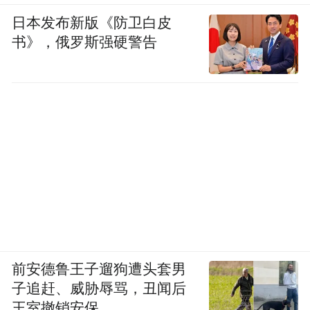
日本发布新版《防卫白皮
书》，俄罗斯强硬警告
前安德鲁王子遛狗遭头套男
子追赶、威胁辱骂，丑闻后
王室撤销安保