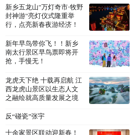
新乡五龙山"万灯奇市·牧野
封神游"亮灯仪式隆重举
行，点亮新春夜游经济！
新年早鸟带你飞！！新乡
南太行景区早鸟票即将开
抢，手慢无！
龙虎天下绝 十载再启航 江
西龙虎山景区以生态人文
之融绘就高质量发展之境
反“碰瓷”张宇
十余家景区联动迎新春！