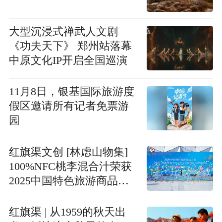
大型沉浸式禅武人文剧
《功夫天下》 郑州站落幕
中原文化IP开启全国巡演
11月8日，银基国际旅游度
假区邀请所有记者免票游
园
红旗渠文创 [林虑山物集]
100%NFC桃李混合汁荣获
2025中国特色旅游商品大
赛金奖！
红旗渠 | 从1959的秋天出