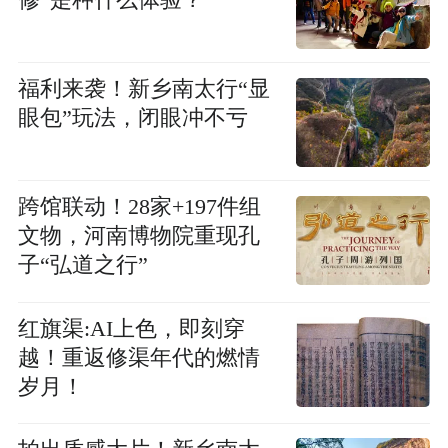
修”是种什么体验？
福利来袭！新乡南太行“显
眼包”玩法，闭眼冲不亏
跨馆联动！28家+197件组
文物，河南博物院重现孔
子“弘道之行”
红旗渠:AI上色，即刻穿
越！重返修渠年代的燃情
岁月！