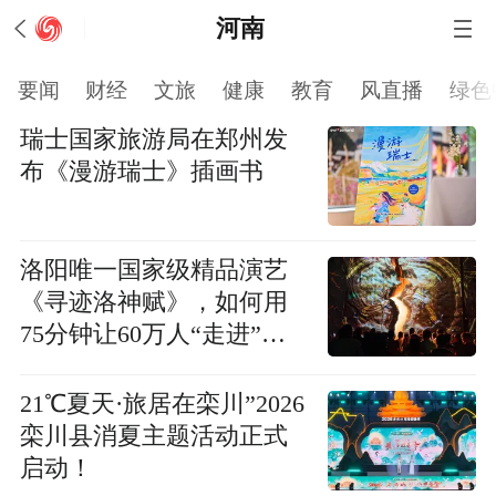
河南
要闻
财经
文旅
健康
教育
风直播
绿色
瑞士国家旅游局在郑州发
布《漫游瑞士》插画书
洛阳唯一国家级精品演艺
《寻迹洛神赋》，如何用
75分钟让60万人“走进”历
史？
21℃夏天·旅居在栾川”2026
栾川县消夏主题活动正式
启动！