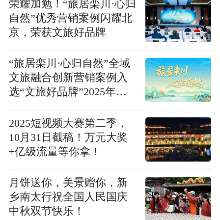
荣耀加勉！“旅居栾川·心归
自然”优秀营销案例闪耀北
京，荣获文旅好品牌
“旅居栾川·心归自然”全域
文旅融合创新营销案例入
选“文旅好品牌”2025年度
县域及乡村振兴品牌案例
2025短视频大赛第二季，
10月31日截稿！万元大奖
+亿级流量等你拿！
月饼送你，美景赠你，新
乡南太行祝全国人民国庆
中秋双节快乐！