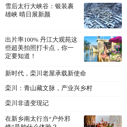
雪后太行大峡谷：银装裹
雄峡 晴日展新颜
出片率100% 丹江大观苑这
些超美拍照打卡点，你一
定要知道！
新时代，栾川老屋承载新使命
栾川：青山藏文脉，产业兴乡村
栾川非遗变现记
在新乡南太行当“户外邪