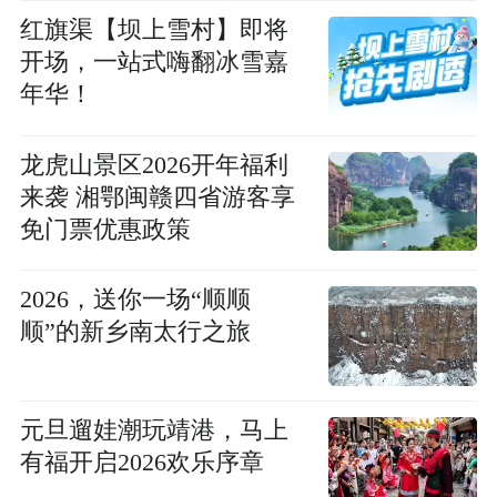
红旗渠【坝上雪村】即将
开场，一站式嗨翻冰雪嘉
年华！
龙虎山景区2026开年福利
来袭 湘鄂闽赣四省游客享
免门票优惠政策
2026，送你一场“顺顺
顺”的新乡南太行之旅
元旦遛娃潮玩靖港，马上
有福开启2026欢乐序章