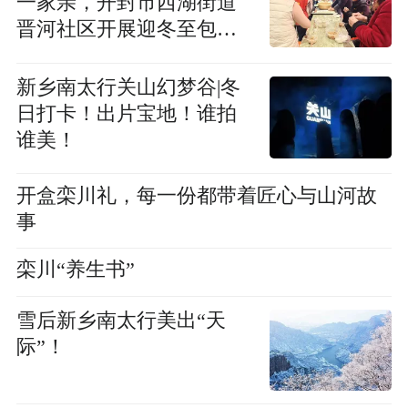
一家亲，开封市西湖街道
晋河社区开展迎冬至包饺
子活动
新乡南太行关山幻梦谷|冬
日打卡！出片宝地！谁拍
谁美！
开盒栾川礼，每一份都带着匠心与山河故
事
栾川“养生书”
雪后新乡南太行美出“天
际”！