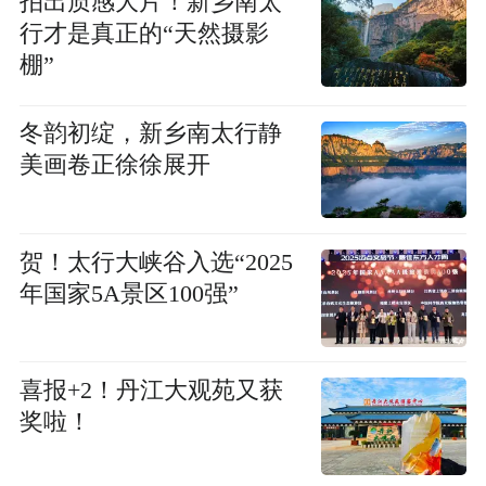
拍出质感大片！新乡南太
行才是真正的“天然摄影
棚”
冬韵初绽，新乡南太行静
美画卷正徐徐展开
贺！太行大峡谷入选“2025
年国家5A景区100强”
喜报+2！丹江大观苑又获
奖啦！