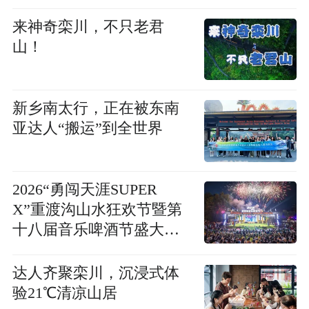
来神奇栾川，不只老君
山！
新乡南太行，正在被东南
亚达人“搬运”到全世界
2026“勇闯天涯SUPER
X”重渡沟山水狂欢节暨第
十八届音乐啤酒节盛大启
幕
达人齐聚栾川，沉浸式体
验21℃清凉山居