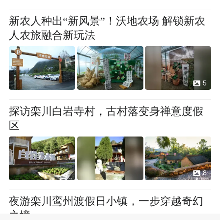
新农人种出“新风景”！沃地农场 解锁新农
人农旅融合新玩法
5
探访栾川白岩寺村，古村落变身禅意度假
区
8
夜游栾川鸾州渡假日小镇，一步穿越奇幻
之境