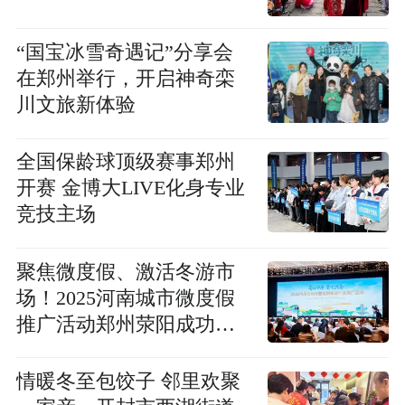
“国宝冰雪奇遇记”分享会
在郑州举行，开启神奇栾
川文旅新体验
全国保龄球顶级赛事郑州
开赛 金博大LIVE化身专业
竞技主场
聚焦微度假、激活冬游市
场！2025河南城市微度假
推广活动郑州荥阳成功举
办
情暖冬至包饺子 邻里欢聚