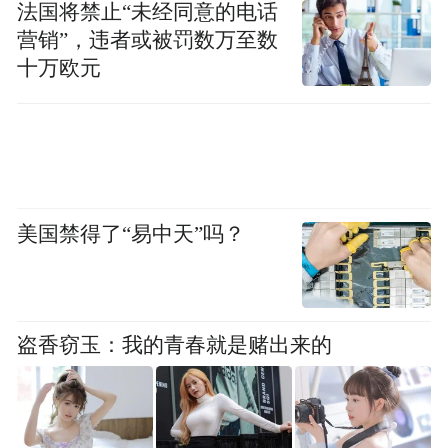
法国将禁止“未经同意的电话
营销”，违者或被罚数万至数
十万欧元
美国禁得了“易中天”吗？
这里不仅有“远赴人间惊鸿宴，一睹人间盛世
盗香窃玉：我的青春就是赌出来的
颜”的老君山，还有"北国第一洞”鸡冠洞的
18℃恒温清凉，有重渡沟万亩竹海的层层绿
意，有王府竹海的飞瀑流泉，有天河大峡谷