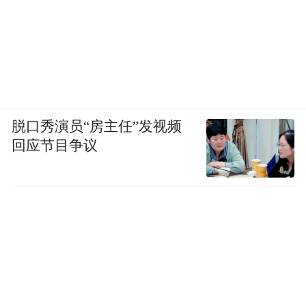
在栾川，非遗项目融入了日常生活的鲜活体
脱口秀演员“房主任”发视频
验。鸾州渡水上生花湿拓体验馆，可感受在
回应节目争议
水面上作画的神奇技艺；君山手工，触摸传
统手作的温度与匠心；伊禾草木染研习所，
用天然植物染料染出属于自己的独特织物；
还有真艾艾草体验馆，可了解艾草文化，体
验艾灸养生的神奇功效。
如果说风景是栾川的骨架，那么民宿就是栾