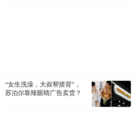
客。一起走进神奇栾川，开启一场关于清
凉、关于诗意、关于远方的神奇旅程。
“特别声明：以上作品内容(包括在内的视频、图片或音
频)为凤凰网旗下自媒体平台“大风号”用户上传并发
布，本平台仅提供信息存储空间服务。
Notice: The content above (including the videos,
pictures and audios if any) is uploaded and posted
by the user of Dafeng Hao, which is a social media
platform and merely provides information storage
space services.”
“女生洗澡，大叔帮搓背”，
苏泊尔靠辣眼睛广告卖货？