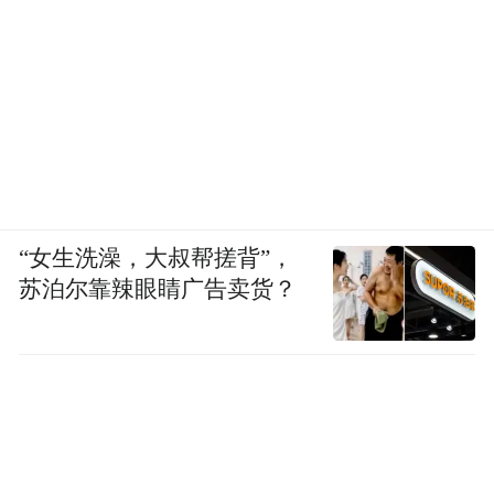
“女生洗澡，大叔帮搓背”，
苏泊尔靠辣眼睛广告卖货？