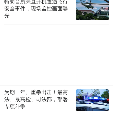
特朗普所乘直升机遭遇飞行
台可以一睹老君山美景；藏在庙子镇卡房村
安全事件，现场监控画面曝
的一山木舍，由一对非遗传承人夫妻打造，
光
从建筑设计到一桌一椅都融入了豫西小木作
和山漆漆艺，既是民宿，也是一座活态的“木
艺与漆艺博物馆”。在这里，推窗见山，闭门
即家，枕着山风与星空入眠，是都市人向往
的诗意栖居。
活动将全方位、多角度展示栾川的文旅资源
与特色业态，将神奇栾川的神奇旅程转化为
可听、可看、可感的精品线路呈现。
为期一年、重拳出击！最高
法、最高检、司法部，部署
伏牛山的清风吹起，伊河水的涟漪荡漾，
专项斗争
21℃的栾川正以最美的姿态等待着八方来