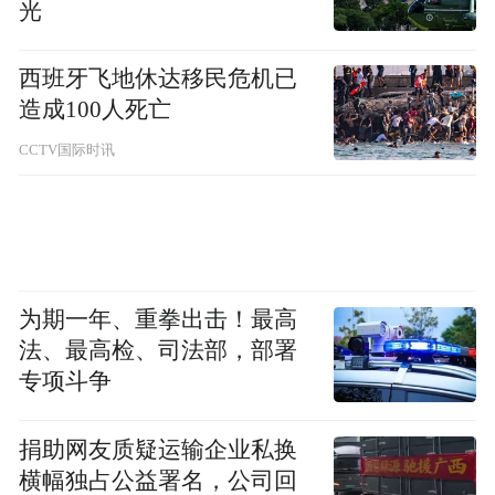
光
西班牙飞地休达移民危机已
造成100人死亡
CCTV国际时讯
为期一年、重拳出击！最高
法、最高检、司法部，部署
专项斗争
美食是旅行中最动人的记忆。栾川头道菜传
承厨祖伊尹“五味调和、药食同源”的千年智
捐助网友质疑运输企业私换
横幅独占公益署名，公司回
慧，招牌黄精归元鸡选用山林走地鸡，搭配