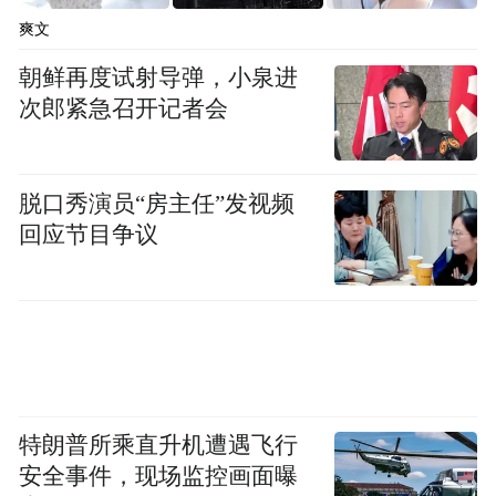
的潭瀑相连。每一座山都是一座天然氧吧，
爽文
每一条溪都是一道清凉屏障。
朝鲜再度试射导弹，小泉进
次郎紧急召开记者会
烟火气，匠心韵 多元业态绘就夏日画卷
栾川的魅力，不止于山水。
脱口秀演员“房主任”发视频
回应节目争议
特朗普所乘直升机遭遇飞行
安全事件，现场监控画面曝