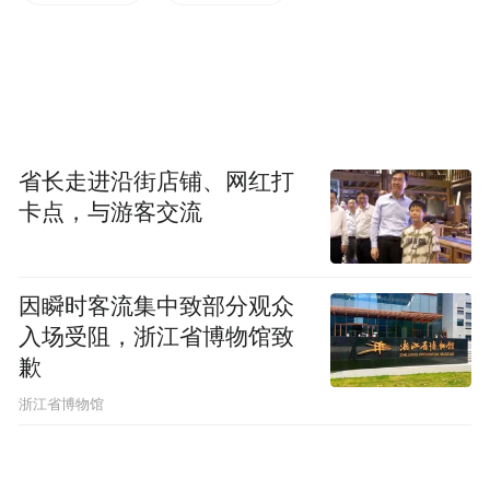
品民宿、田园康养等多元业态，构建“山水
+人文+夜游+美食+旅居”等全链条夏季文旅
产品体系。
创作者们将深度体验，实地打卡全域美景、
体验非遗匠心、品味山野美食、感受山居生
省长走进沿街店铺、网红打
卡点，与游客交流
活等多元业态，用镜头捕捉山水之美，用笔
尖书写人文之韵，用脚步丈量栾川的夏日诗
意。
因瞬时客流集中致部分观众
入场受阻，浙江省博物馆致
山为屏，水为帘 21℃的清凉秘境
歉
浙江省博物馆
“四河三山两道川，九山半水半分田”，栾川
的地理禀赋注定了它的夏日不凡。83.5%的森
林覆盖率，1500米的平均海拔，造就了这里