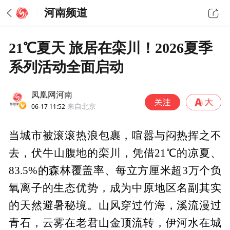
河南频道
21℃夏天 旅居在栾川！2026夏季
系列活动全面启动
凤凰网河南
06-17 11:52
来自北京
当城市被滚滚热浪包裹，喧嚣与闷热挥之不
去，伏牛山腹地的栾川，凭借21℃的凉夏、
83.5%的森林覆盖率、每立方厘米超3万个负
氧离子的生态优势，成为中原地区名副其实
的天然避暑秘境。山风穿过竹海，溪流漫过
青石，云雾在老君山金顶流转，伊河水在城