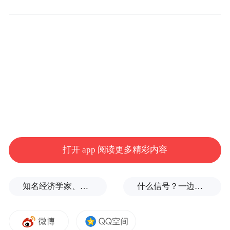
夏季活动是栾川“神奇四季”文旅营销体系中
夏韵篇章的核心内容，承接春季“春醒・神奇
栾川各有奇景”活动的超高热度与良好口碑。
持续深化“来神奇栾川 不只老君山”的大众认
打开 app 阅读更多精彩内容
知，聚焦避暑旅居核心方向，串联老君山、
鸡冠洞、重渡沟、龙峪湾、天河大峡谷、养
知名经济学家、教育家、出版人高希均辞世，享年90岁
什么信号？一边金价大跌，一边各国央行一直买
子沟、抱犊寨等一众特色景区，整合鸾州渡
夜游、非遗手作、特色美食、网红小店、精