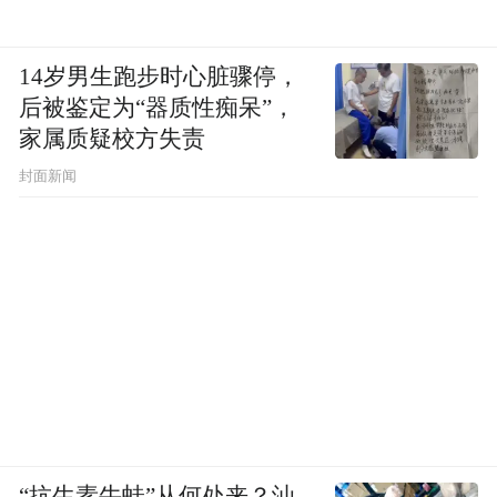
14岁男生跑步时心脏骤停，
后被鉴定为“器质性痴呆”，
家属质疑校方失责
封面新闻
“抗生素牛蛙”从何处来？汕