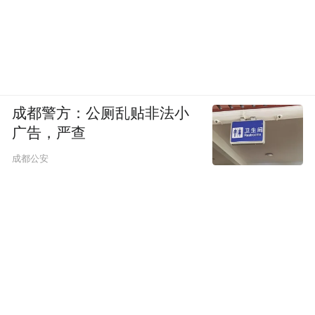
通过本次活动的策划与宣传，显著提升了栾
川文旅的市场热度、游客流量与品牌美誉
成都警方：公厕乱贴非法小
度，有效带动了乡村旅游与县域经济发展，
广告，严查
实现了品牌价值与经济效益的双丰收。同时
成都公安
打造的“轻旅游+中长居”旅居模式，为城市文
旅业态创新与传播推广树立标杆。
“特别声明：以上作品内容(包括在内的视频、图片或音
频)为凤凰网旗下自媒体平台“大风号”用户上传并发
布，本平台仅提供信息存储空间服务。
Notice: The content above (including the videos,
pictures and audios if any) is uploaded and posted