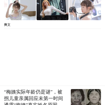
爽文
“梅姨实际年龄仍是谜”，被
拐儿童亲属回应未第一时间
透露“梅姨”真实姓名原因