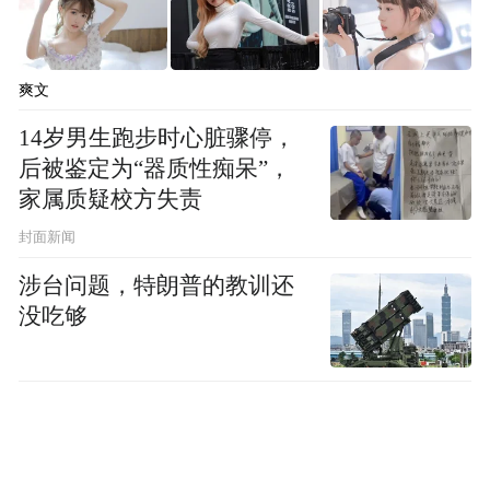
爽文
14岁男生跑步时心脏骤停，
后被鉴定为“器质性痴呆”，
家属质疑校方失责
封面新闻
涉台问题，特朗普的教训还
没吃够
据了解，“旅居栾川·心归自然”——2025年栾
川全域文旅融合创新营销案例是栾川县文化
广电和旅游局以“旅居栾川·心归自然”为核心
定位，深度挖掘栾川“自然生态”与“康养旅