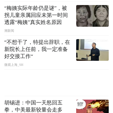
居”的核心价值，结合“伏牛山消夏避暑季”旅
“梅姨实际年龄仍是谜”，被
游节点，策划实施“21°C夏天 旅居在栾川”文
拐儿童亲属回应未第一时间
透露“梅姨”真实姓名原因
旅传播活动。本次活动是覆盖全域、贯穿线
潮新闻
上线下、融合多元业态的全方位文旅品牌升
级与营销战略。
“不想干了，特提出辞职，在
新院长上任前，我一定准备
好交接工作“
微观上海_SH
胡锡进：中国一天怒回五
拳，中美最新较量会走多