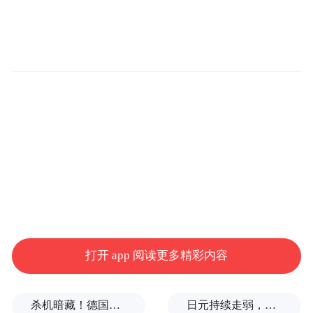
在众多案例中，河南省栾川县文化广电和旅
游局报送的河南栾川——“旅居栾川·心归自
然”全域文旅融合创新营销案例，经过自主报
名、权威媒体推荐、专家初审、终审等流
程，成功入选“文旅好品牌”2025年度县域及
乡村振兴品牌案例。
打开 app 阅读更多精彩内容
杀机暗藏！德国机场发现携爆炸物无人机，或涉及外国势力
日元持续走弱，给我们什么样的机会？