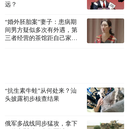
远？
“婚外胚胎案”妻子：患病期
间男方疑似多次有外遇，第
三者经营的茶馆距自己家步
行仅15分钟
“抗生素牛蛙”从何处来？汕
头披露初步核查结果
俄军多战线同步猛攻，拿下