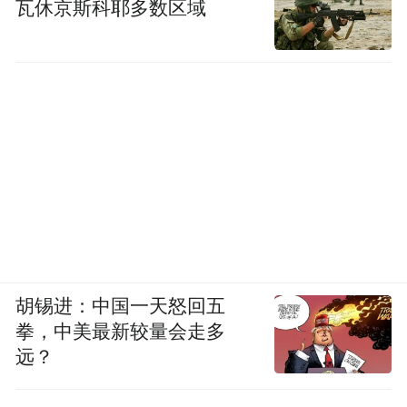
瓦休京斯科耶多数区域
本次活动中，策划了系列高品质宣传内容，
其中8期沉浸式双语主题视频，创新采用全客
胡锡进：中国一天怒回五
群视角覆盖策略，真实呈现青年数字游民、
拳，中美最新较量会走多
银发康养群体、美食爱好者、古装潮人等多
远？
元群体在栾川的旅居场景。深度挖掘栾川