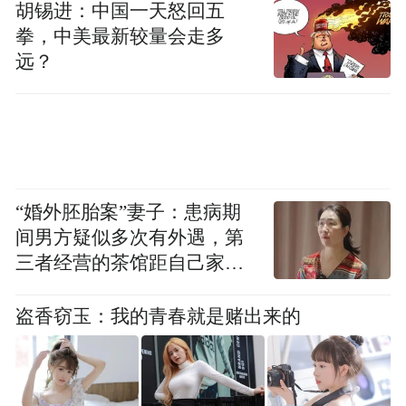
胡锡进：中国一天怒回五
“特别声明：以上作品内容(包括在内的视频、图片或音
拳，中美最新较量会走多
频)为凤凰网旗下自媒体平台“大风号”用户上传并发
远？
布，本平台仅提供信息存储空间服务。
Notice: The content above (including the videos,
pictures and audios if any) is uploaded and posted
by the user of Dafeng Hao, which is a social media
platform and merely provides information storage
space services.”
“婚外胚胎案”妻子：患病期
间男方疑似多次有外遇，第
三者经营的茶馆距自己家步
行仅15分钟
盗香窃玉：我的青春就是赌出来的