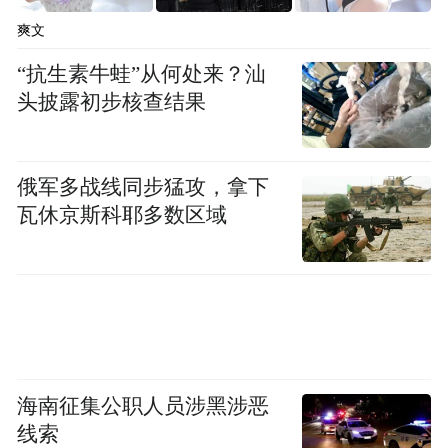
爽文
“抗生素牛蛙”从何处来？汕
头披露初步核查结果
俄军多战线同步猛攻，拿下
瓦休京斯科耶多数区域
海南征集公职人员涉黑涉恶
线索