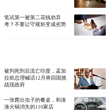
笔试第一被第二花钱劝弃
考？不要让守规矩变成劣势
被判死刑后流亡印度，孟加
拉前总理喊话12月将回国挑
战现政府
一张爬出虫子的餐桌，和湊
湊火锅消失的110家店