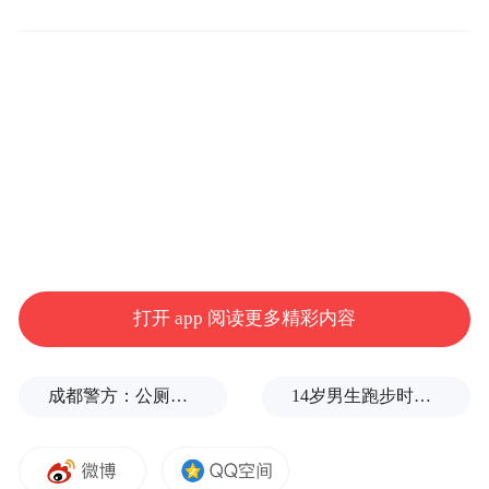
量管控，彰显绿色食品品牌价值，维护绿色
食品品牌公信力。
打开 app 阅读更多精彩内容
成都警方：公厕乱贴非法小广告，严查
14岁男生跑步时心脏骤停，后被鉴定为“器质性痴呆”，家属质疑校方失责