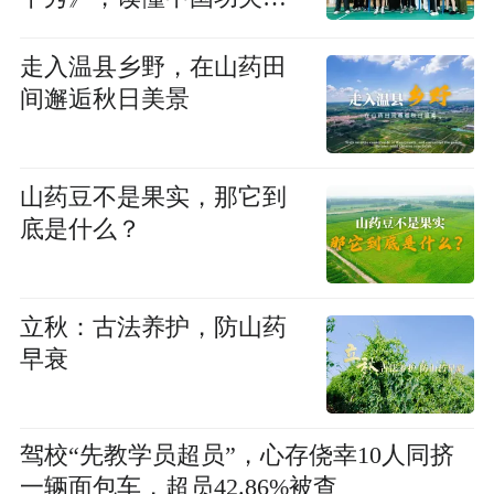
谛
走入温县乡野，在山药田
间邂逅秋日美景
山药豆不是果实，那它到
底是什么？
立秋：古法养护，防山药
早衰
驾校“先教学员超员”，心存侥幸10人同挤
一辆面包车，超员42.86%被查