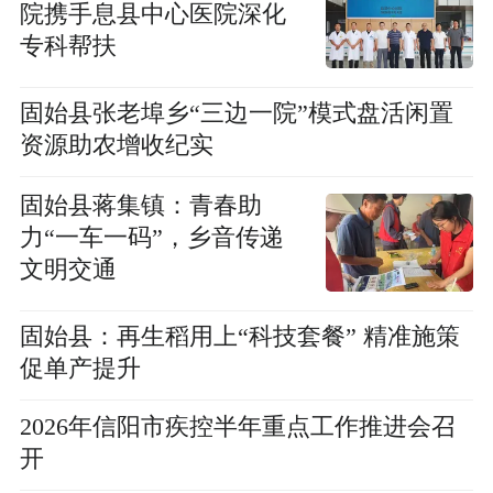
院携手息县中心医院深化
专科帮扶
固始县张老埠乡“三边一院”模式盘活闲置
资源助农增收纪实
固始县蒋集镇：青春助
力“一车一码”，乡音传递
文明交通
固始县：再生稻用上“科技套餐” 精准施策
促单产提升
2026年信阳市疾控半年重点工作推进会召
开