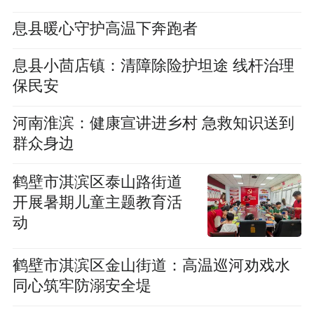
息县暖心守护高温下奔跑者
息县小茴店镇：清障除险护坦途 线杆治理
保民安
河南淮滨：健康宣讲进乡村 急救知识送到
群众身边
鹤壁市淇滨区泰山路街道
开展暑期儿童主题教育活
动
鹤壁市淇滨区金山街道：高温巡河劝戏水
同心筑牢防溺安全堤