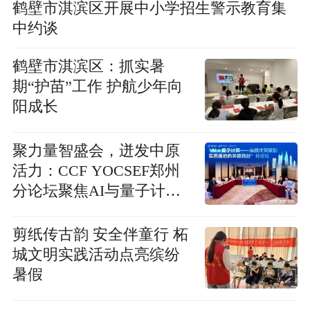
鹤壁市淇滨区开展中小学招生警示教育集
中约谈
鹤壁市淇滨区：抓实暑
期“护苗”工作 护航少年向
阳成长
聚力量智盛会，迸发中原
活力：CCF YOCSEF郑州
分论坛聚焦AI与量子计算
融合落地新路径
剪纸传古韵 安全伴童行 柘
城文明实践活动点亮缤纷
暑假