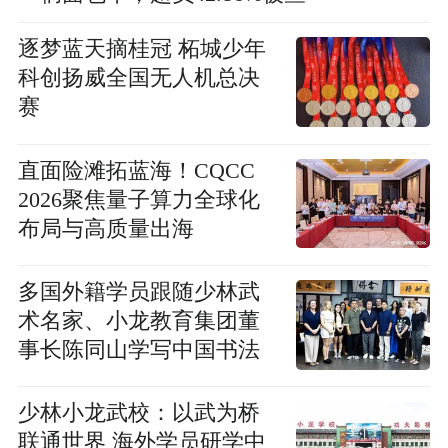
逐梦蓝天摘桂冠 柘城少年
科创扬威全国无人机总决
赛
直面险滩拓蓝海！CQCC
2026聚焦量子算力全球化
布局与高质量出海
多国外籍学员跟随少林武
术名家、小龙教育集团董
事长陈同山学写中国书法
少林小龙武校：以武为桥
联通世界 海外学员研学中