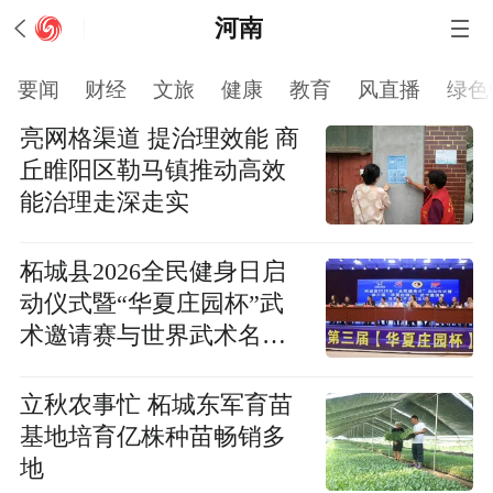
河南
要闻
财经
文旅
健康
教育
风直播
绿色
亮网格渠道 提治理效能 商
丘睢阳区勒马镇推动高效
能治理走深走实
柘城县2026全民健身日启
动仪式暨“华夏庄园杯”武
术邀请赛与世界武术名家
论坛启幕
立秋农事忙 柘城东军育苗
基地培育亿株种苗畅销多
地