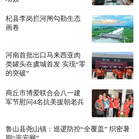
杞县李岗拦河闸勾勒生态
画卷
河南首批出口马来西亚肉
类罐头在虞城首发 实现“零
的突破”
商丘市博爱联合会八一建
军节慰问4名抗美援朝老兵
鲁山县尧山镇：巡逻防控“全覆盖” 织密暑
期“平安网”