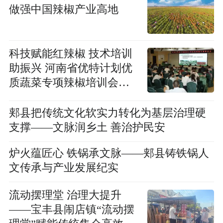
做强中国辣椒产业高地
科技赋能红辣椒 技术培训
助振兴 河南省优特计划优
质蔬菜专项辣椒培训会在
柘城举办
郏县把传统文化软实力转化为基层治理硬
支撑——文脉润乡土 善治护民安
炉火蕴匠心 铁锅承文脉——郏县铸铁锅人
文传承与产业发展纪实
流动摆理堂 治理大提升
——宝丰县闹店镇“流动摆