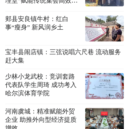
理堂”赋能传统集会高效治
理
郏县安良镇牛村：红白
事“瘦身” 新风润乡土
宝丰县闹店镇：三弦说唱六尺巷 流动服务
赶大集
少林小龙武校：竞训套路
代表队学生周琦 成功考入
哈尔滨体育学院
河南虞城：精准赋能外贸
企业 助推外向型经济提质
增效