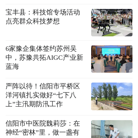
宝丰县：科技馆专场活动
点亮群众科技梦想
6家豫企集体签约苏州吴
中，苏豫共拓AIGC产业新
蓝海
严阵以待！信阳市平桥区
洋河镇扎实做好“七下八
上”主汛期防汛工作
信阳市中医院魏莉莎：在
神经“密林”里，做一盏有