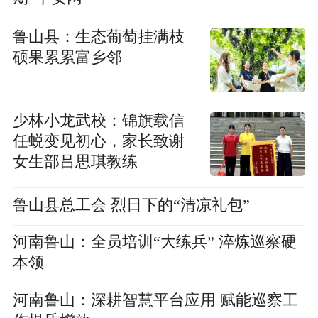
鲁山县：生态葡萄挂满枝
硕果累累富乡邻
少林小龙武校：锦旗载信
任蜕变见初心，家长致谢
女生部吕思琪教练
鲁山县总工会 烈日下的“清凉礼包”
河南鲁山：全员培训“大练兵” 淬炼巡察硬
本领
河南鲁山：深耕智慧平台应用 赋能巡察工