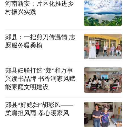
河南新安：片区化推进乡
村振兴实践
郏县：一把剪刀传温情 志
愿服务暖桑榆
郏县妇联打造“郏”和万事
兴读书品牌 书香润家风赋
能家庭文明建设
郏县“好媳妇”胡彩风——
柔肩担风雨 孝心暖家风