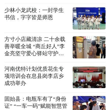
少林小龙武校：一封学生
书信，字字皆是师恩
方寸小店藏清凉 二十余载
善举暖全城 “商丘好人”李
金亮坚守爱心驿站守护户
外劳动者
河南优特计划优质花生专
项培训会在息县岗李店乡
成功举办
固始县：电瓶车有了“身份
证” “一车一码”赋能智慧管