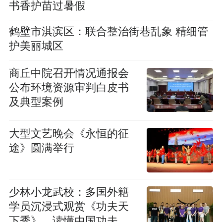
书香护苗过暑假
鹤壁市淇滨区：联合整治街巷乱象 精细管
护美丽城区
商丘中院召开情况通报会
公布环境资源审判白皮书
及典型案例
大型文艺晚会《永恒的征
途》圆满举行
少林小龙武校：多国外籍
学员沉浸式观赏《功夫天
下秀》，读懂中国功夫真