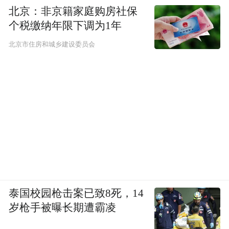
题，从国五到国六弘康不断的提升着自己的
北京：非京籍家庭购房社保
技术与品质，此次正值双碳计划实施期间，
个税缴纳年限下调为1年
弘康在解决用户问题的同时也在为国之大计
北京市住房和城乡建设委员会
献出直接的力量！”
“特别声明：以上作品内容(包括在内的视频、图片或音
频)为凤凰网旗下自媒体平台“大风号”用户上传并发
布，本平台仅提供信息存储空间服务。
Notice: The content above (including the videos,
pictures and audios if any) is uploaded and posted
by the user of Dafeng Hao, which is a social media
platform and merely provides information storage
space services.”
泰国校园枪击案已致8死，14
岁枪手被曝长期遭霸凌