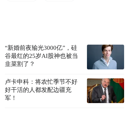
和水蒸气排出，从而大大降低柴油车尾气中
有害物质的排放量，也能优化发动机性能和
油耗。
2021 年 4 月 25 日，生态环境部、工业和信
“新婚前夜输光3000亿”，硅
息化部、海关总署三部门联合发布《关于实
谷最红的25岁AI股神也被当
施重型柴油车国六排放标准有关事宜的公
韭菜割了？
告》，规定自 2021 年 7 月 1 日起，全国范围
卢卡申科：将农忙季节不好
全面实施重型柴油车国六排放标准，禁止生
好干活的人都发配边疆充
产、销售不符合国六排放标准的重型柴油
军！
车。相比于国五而言，国六要求柴油机氮氧
化物（NOx）的排放量需减少80%，同时新
增驾驶性能限制系统，并且具备车用尿素液