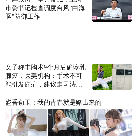
市委书记检查调度台风“白海
销量可提升约113%-204%。
豚”防御工作
行业发展步入正轨，国内车用尿素品牌百花
齐放
随着环保理念逐渐深入人心，加之有关部门
对未使用车用尿素以及尾气排放不达标的督
女子称丰胸术9个月后确诊乳
查越来越严格，车用尿素行业方兴未艾，吸
腺癌，医美机构：手术不可
能引发癌症，建议走司法途
引到越来越多的企业入局。目前，我国主要
径
车用尿素品牌有弘康环保、悦泰海龙、可兰
盗香窃玉：我的青春就是赌出来的
素、昆仑之星、美丰加蓝、辽宁润迪等。为
规范行业发展、助推我国尿素水溶液生产制
造和使用纳入正常轨道，2020年7月，中国内