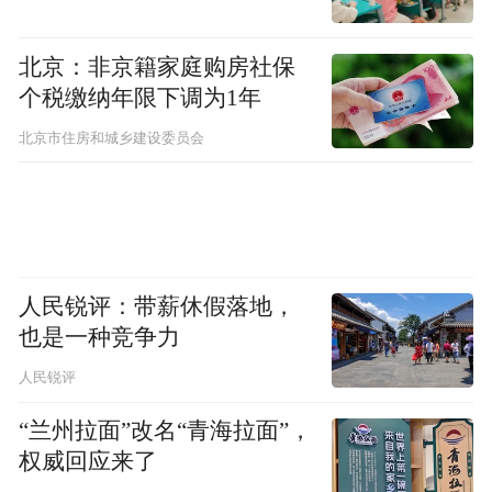
北京：非京籍家庭购房社保
个税缴纳年限下调为1年
北京市住房和城乡建设委员会
作为国内车用尿素的头部品牌阵营，河南弘
人民锐评：带薪休假落地，
康环保科技有限公司建成了一条先进的车用
也是一种竞争力
尿素智能化生产线，年产能100万吨，获得车
人民锐评
用尿素生产专利30余项，是中国车用尿素全
“兰州拉面”改名“青海拉面”，
产业基地，也是中国石油、中国石化战略合
权威回应来了
作伙伴。其自主研发的生产柴油车尾气净化