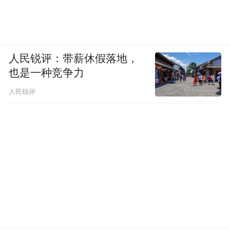
第八届发现信赖TCO运营价值调查暨评选活
动中斩获“2023年度值得用户信赖车用尿素”
大奖。弘康纯强劲车用尿素采用原生原料、
人民锐评：带薪休假落地，
全程密闭生产、非加热溶解、8道膜净化、3
也是一种竞争力
级精准品控、“19+1”检测、陶氏超滤技术、
人民锐评
纳米还原技术和自清洁活性因子等九大核心
技术，能够有效保护SCR系统，提高氮氧化
物转化效率，从而降低车用尿素的使用成
本，给卡车提供强劲动力，此次获奖可谓实
至名归。
河南弘康相关负责人表示：“10年来，弘康用
自己不断的创新研发为用户解决后处理问