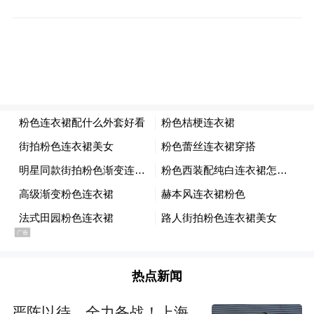
质量传感器，当车辆出现故障和排放不达标
时，车载电脑会对驾驶性能进行一些限制，
严重时可将车速限制到20km/h。
简言之，以往“加水”、“使用劣质尿素”、“农
用尿素兑水”等现象能够得到极大改善，而不
达标、劣质的尿素液也会被市场所淘汰。近
两年，货运市场用车基本进行了批量更新，
符合国六排放法规的车辆正在逐步替换老旧
的国三、国四重卡，车用尿素的市场需求也
大幅度提高。数据显示，我国车用尿素消费
量从2017年的92.5万吨增长至2020年的256万
热点新闻
吨，预计远未来一段时间内国内车用尿素年
均需求量约为609-870万吨，相较于2021年的
严阵以待、全力备战！上海