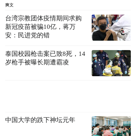
燃机工业协会和中汽认证联合制定和发布
爽文
CCAP-GZ-346130：2020《CGT&CCAP标志
台湾宗教团体疫情期间求购
产品认证实施规则--柴油发动机氮氧化物还原
新冠疫苗被骗10亿，蒋万
剂尿素水溶液》，中汽认证严格按照国家认
安：民进党的错
监委相关要求执行高质量认证，获得认证的
车用尿素水溶液产品方可使用中国内燃机工
泰国校园枪击案已致8死，14
岁枪手被曝长期遭霸凌
业协会绿色环保标志和中汽认证的环保类产
品认证标志。2022年11月，在2022中国国际
内燃机及动力装备博览会举办期间，中国内
燃机工业协会等为符合认证标准的企业进行
授牌，以河南弘康环保科技有限公司为代表
的17家企业获得认证标志。
中国大学的跌下神坛元年