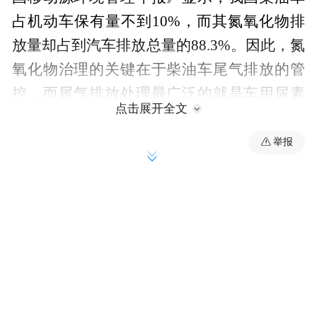
占机动车保有量不到10%，而其氮氧化物排
放量却占到汽车排放总量的88.3%。因此，氮
氧化物治理的关键在于柴油车尾气排放的管
控，而尾气排放处理最广泛的就是车用尿素
点击展开全文
的应用。随着2021年7月1日起全国范围内全
面实施重型柴油车国六排放标准，作为国六
举报
车辆配套产品的车用尿素行业势头高涨，助
力道路运输绿色发展。