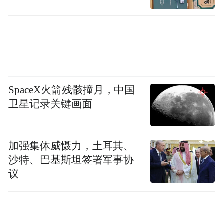
液系列加注机产品，获得国家防爆产品认证
中心认证，成为车用尿素加注机行业标准牵
头起草单位。
此外，弘康环保的柴油车尾气净化液获得国
家首批“CGT认证”、IATF16949质量管理体系
SpaceX火箭残骸撞月，中国
认证和知识产权管理体系认证。值得一提的
卫星记录关键画面
是，弘康环保是国内成功以液尿为原料直接
生产柴油车尾气净化液的企业，其自主研发
加强集体威慑力，土耳其、
液尿纯生抗结晶技术Liquid purer，开创了以
沙特、巴基斯坦签署军事协
液尿为原料，8道膜净化工艺，获得国家专
议
利，产品质量高于国标2倍。弘康环保主营的
弘康纯浄省、弘康纯强劲、弘康纯极护三大
类目，弘康纯系列产品均满足国六排放标