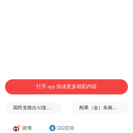
史上最严排放标准落地，劣质尿素液无处遁
形
车用尿素又称柴油机尾气处理液，是一种透
明、清澈的液体，主要由32.5%高纯度尿素和
67.5%的去离子纯水组成，用于还原氮氧化合
打开 app 阅读更多精彩内容
物，是SCR（可选择性催化剂复原）技术中
必须要用到的消耗品。当柴油机排放出氮氧
国民党推出AI发言人“郑小文”迎战民进党
刚果（金）东南部中资企业钴产品铀含量超标？官方回应
化物时，尿素箱自动喷出柴油尾气处理液，
柴油尾气处理液与氮氧化物在SCR催化反应
箱中发生氧化还原反应，生成无污染的氮气