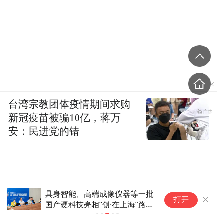
台湾宗教团体疫情期间求购
新冠疫苗被骗10亿，蒋万
安：民进党的错
具身智能、高端成像仪器等一批
“
打开
国产硬科技亮相“创·在上海”路演
单
舞台
供