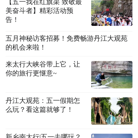
【五一我在红旗渠 致敬最
美奋斗者】精彩活动预
告！
五月神秘访客招募！免费畅游丹江大观苑
的机会来啦！
来太行大峡谷带上它，让
你的旅行更惬意~
丹江大观苑：五一假期怎
么玩？看这篇就够了！
新乡南太行|五一去哪玩？