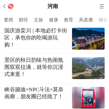
河南
要闻
财经
文旅
健康
教育
风直播
绿色
国庆游栾川 | 本地必打卡街
区，承包你的吃喝游玩
购！
景区的秋日韵味与热闹氛
围双双拉满，就等你沉浸
式来逛！
峡谷蹦迪×NPC斗法×莫奈
画廊，朋友圈已经跪了！