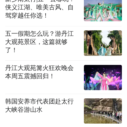
侠义江湖、唯美古风、自
驾穿越任你选！
五一假期怎么玩？游丹江
大观苑景区，这篇就够
了！
丹江大观苑篝火狂欢晚会
本周五震撼回归！
韩国安养市代表团赴太行
大峡谷游山水