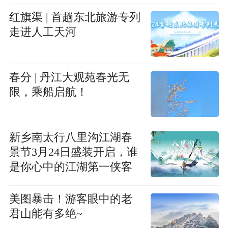
红旗渠 | 首趟东北旅游专列
走进人工天河
春分 | 丹江大观苑春光无
限，乘船启航！
新乡南太行八里沟江湖春
景节3月24日盛装开启，谁
是你心中的江湖第一侠客
美图暴击！游客眼中的老
君山能有多绝~