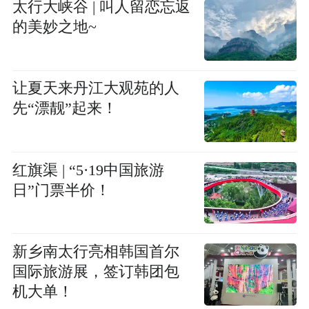
太行大峡谷 | 叫人留恋忘返
的美妙之地~
让夏天来丹江大观苑的人
先“漂靓”起来！
红旗渠 | “5·19中国旅游
日”门票半价！
新乡南太行亮相韩国首尔
国际旅游展，签订韩团包
机大单！