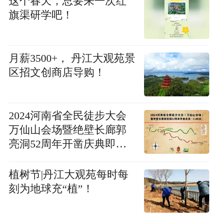
这个春天，总要来一次红
旗渠研学吧！
月薪3500+， 丹江大观苑景
区招文创商店导购！
2024河南省全民徒步大会
万仙山会场暨绝壁长廊郭
亮洞52周年开凿庆典即将
火热开启！
植树节|丹江大观苑每时每
刻为地球充“植”！