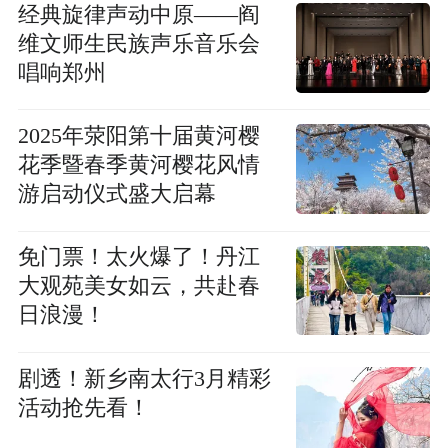
经典旋律声动中原——阎
维文师生民族声乐音乐会
唱响郑州
2025年荥阳第十届黄河樱
花季暨春季黄河樱花风情
游启动仪式盛大启幕
免门票！太火爆了！丹江
大观苑美女如云，共赴春
日浪漫！
剧透！新乡南太行3月精彩
活动抢先看！