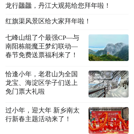
龙行龘龘，丹江大观苑给您拜年啦！
红旗渠风景区给大家拜年啦！
七峰山组了个最强CP—与
南阳栋能魔王梦幻联动—
春节免费送票福利来了！
恰逢小年，老君山为全国
龙宝、海淀区学子们送上
免门票大礼啦
过小年，迎大年 新乡南太
行新春主题活动来了！