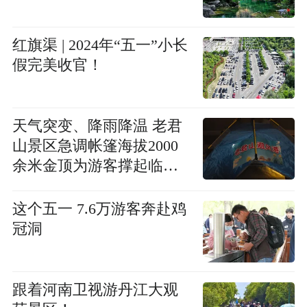
红旗渠 | 2024年“五一”小长
假完美收官！
天气突变、降雨降温 老君
山景区急调帐篷海拔2000
余米金顶为游客撑起临
时“避风港”
这个五一 7.6万游客奔赴鸡
冠洞
跟着河南卫视游丹江大观