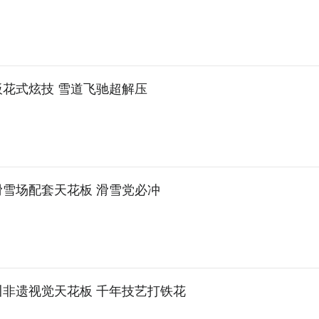
板花式炫技 雪道飞驰超解压
滑雪场配套天花板 滑雪党必冲
川非遗视觉天花板 千年技艺打铁花