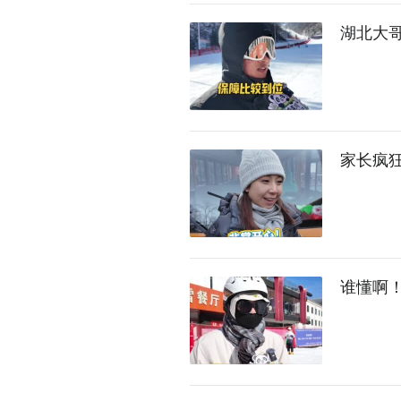
湖北大
家长疯狂
谁懂啊