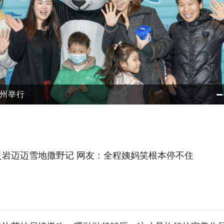
奇遇多多
灵岩迈迈雪地撒野记 网友：全程姨妈笑根本停不住