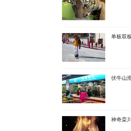
单板双
伏牛山
神奇栾