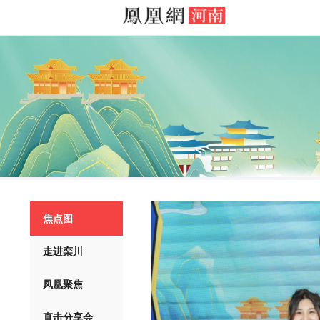
焦点图
走进栾川
凤凰聚焦
直击分享会