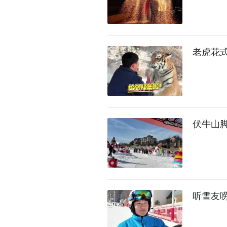
老虎花
伏牛山
听雪友