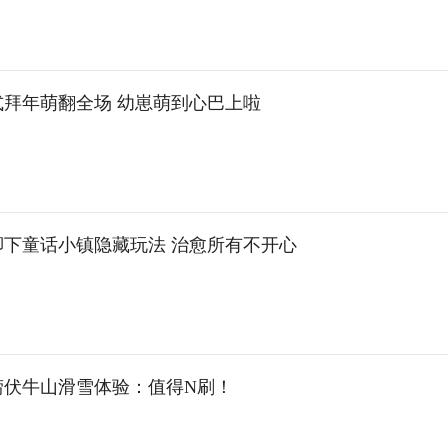
式拜年萌翻全场 幼崽萌到心巴上啦
脚下童话小镇隐藏玩法 治愈所有不开心
唠伏牛山滑雪体验：值得N刷！