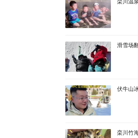
栾川温
滑雪场翻
伏牛山
栾川竹