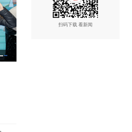
扫码下载 看新闻
栾川这场亲子奇遇记承包冬日欢乐