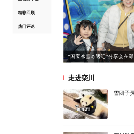
精彩回顾
热门评论
“神奇栾川·国宝冰雪奇遇记”
走进栾川
雪团子