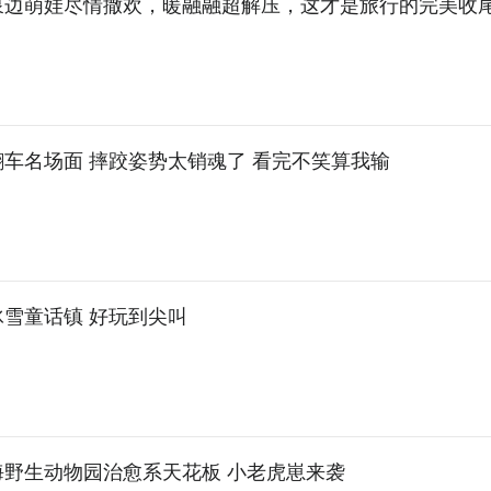
泉边萌娃尽情撒欢，暖融融超解压，这才是旅行的完美收
车名场面 摔跤姿势太销魂了 看完不笑算我输
冰雪童话镇 好玩到尖叫
海野生动物园治愈系天花板 小老虎崽来袭