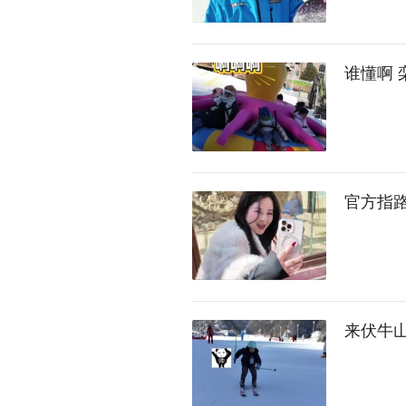
谁懂啊 
官方指
来伏牛