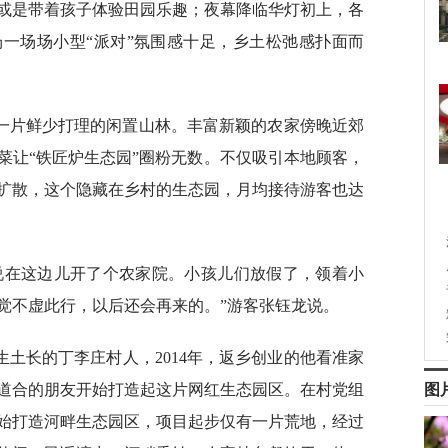
或是带着孩子体验田园乐趣；夜幕降临华灯初上，各
一场场小型“派对”氛围感十足，乡土松弛感扑面而
一片鲜少打理的闲置山林。丰富新颖的农家傍晚近郊
菜让“铁匠炉生态园”圈粉无数。不仅吸引本地顾客，
扩散，这个隐藏在乡村的生态园，月均接待游客也达
说在这边儿开了个农家院。小孩儿们放假了，领着小
觉不虚此行，以后还会再来的。”游客张钰龙说。
土长的丁李庄村人，2014年，返乡创业的他看准家
图
道合的朋友开始打造起这片网红生态园区。在村党组
始打造河畔生态园区，项目起步仅有一片荒地，经过