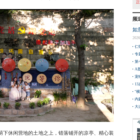
频
如
2026
仁
专
第
A
宠
1
“
内
大
树荫下休闲营地的土地之上，错落铺开的凉亭、精心装