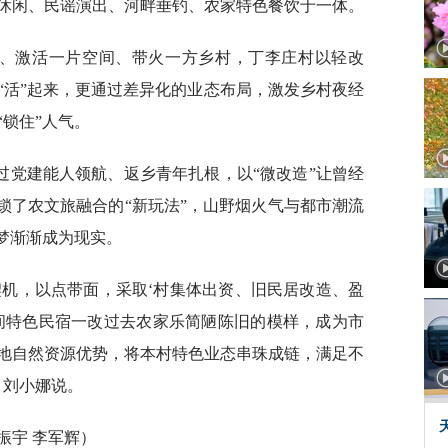
休闲、民谣演出、河畔垂钓、农家特色餐饮于一体。
老屋、激活一片空间、带火一方乡村，丁李庄村以轻改
“活”起来，更通过差异化的业态布局，激发乡村夜经
锁住”人气。
过党建能人领航、返乡青年扎根，以“微改造”让曾经
锁了农文旅融合的“新玩法”，山野烟火气与都市潮流
梦渐渐成为现实。
契机，以点带面，采取‘村集体出资、旧民居改造、盈
间特色民宿一改过去农家乐简陋陈旧的模样，成为市
地自然资源优势，将本村特色业态串珠成链，满足不
，刘小娜说。
振宇 李军辉）