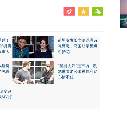
重磅！
前男友发长文暗讽唐诗
段8月贯
咏劈腿，马国明罕见爆
段重大
粗护花
讽唐诗
“星爵夫妇”逛市场，凯
罕见爆
瑟琳看老公眼神犀利疑
心情不佳
KK变追
歌MV打