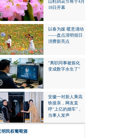
山杜鹃花节将于4月
18日开幕
以春为媒 暖意涌动
——盘点清明假日
消费新亮点
“离职同事被炼化
变成数字永生了”
安徽一对新人乘高
铁接亲，网友直
呼“上亿的婚车”，
当事人发声
天明民权葡萄酒