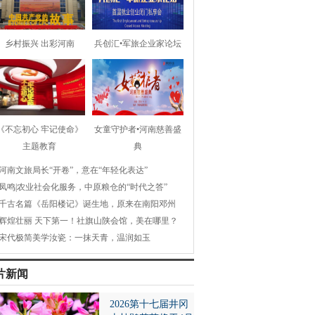
乡村振兴 出彩河南
兵创汇•军旅企业家论坛
《不忘初心 牢记使命》
女童守护者•河南慈善盛
主题教育
典
河南文旅局长“开卷”，意在“年轻化表达”
凤鸣|农业社会化服务，中原粮仓的“时代之答”
千古名篇《岳阳楼记》诞生地，原来在南阳邓州
辉煌壮丽 天下第一！社旗山陕会馆，美在哪里？
宋代极简美学汝瓷：一抹天青，温润如玉
片新闻
2026第十七届井冈