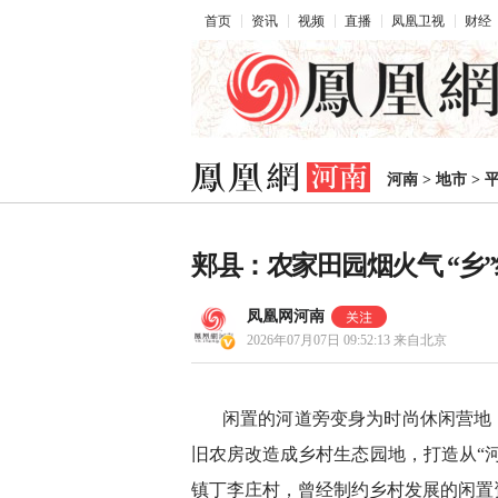
首页
资讯
视频
直播
凤凰卫视
财经
河南
>
地市
>
郏县：农家田园烟火气 “乡
凤凰网河南
2026年07月07日 09:52:13
来自北京
闲置的河道旁变身为时尚休闲营地
旧农房改造成乡村生态园地，打造从“
镇丁李庄村，曾经制约乡村发展的闲置