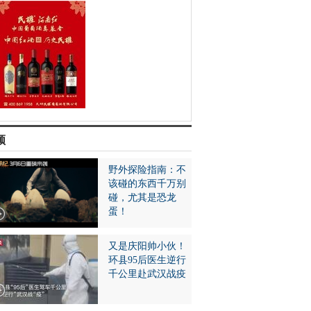
频
野外探险指南：不
该碰的东西千万别
碰，尤其是恐龙
蛋！
又是庆阳帅小伙！
环县95后医生逆行
千公里赴武汉战疫