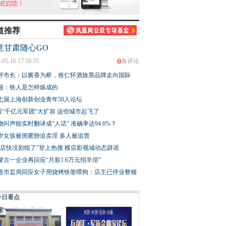
道推荐
意甘肃随心GO
0
-05-16 17:58:35
条评论
怀市长：以酱香为桥，推仁怀酒旅票品牌走向国际
题：铁人是怎样炼成的
七届上海创新创业青年50人论坛
股“千亿元军团”大扩容 这些城市起飞了
物叫声能实时翻译成“人话” 准确率达94.6%？
3岁女孩被闺蜜胁迫卖淫 多人被追责
横店快没剧组了”登上热搜 横店影视城动态辟谣
蒙古一企业再回应“月薪1.6万元招羊倌”
连市监局回应女子用烧烤铁签喂狗：店主已停业整顿
今日看点