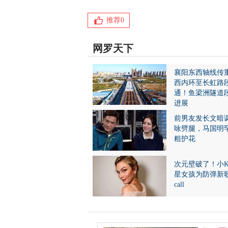
推荐
0
网罗天下
襄阳东西轴线传
西内环至长虹路
通！鱼梁洲隧道
进展
前男友发长文暗
咏劈腿，马国明
粗护花
次元壁破了！小
星女孩为防弹新
call