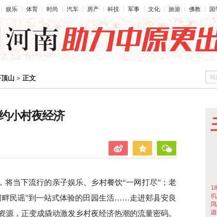
娱乐
体育
时尚
汽车
房产
科技
军事
文化
旅游
佛教
国
站
平顶山
>
正文
”约小村夜经济
，将当下流行的亲子娱乐、乡村餐饮“一网打尽”；老
河畔民谣”到一站式体验的田园生活……走进郏县安良
资源，正变成撬动激发乡村夜经济热潮的流量密码。