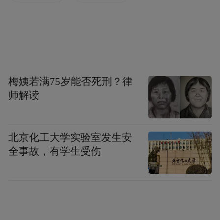
红歌润初心，誓词砺使命。现场人员认真聆
听老兵的红色故事，在鲜活生动的奋斗历程
中，深切感悟革命先辈不畏艰险、无私奉
献、勇毅拼搏的崇高精神。故事宣讲、红歌
梅姨若满75岁能否死刑？律
传唱结束后，全体人员整齐列队、肃立抬
师解读
手，庄严重温入党誓词。铿锵有力、字字千
钧的誓言回荡在双拥公园上空，大家在庄严
北京化工大学实验室发生安
的仪式中淬炼初心、坚定信仰，接受了一场
全事故，有学生受伤
深刻纯粹的红色精神洗礼。