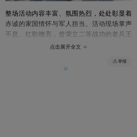
整场活动内容丰富、氛围热烈，处处彰显着
赤诚的家国情怀与军人担当。活动现场掌声
不息、红歌嘹亮，曾荣立二等战功的老兵王
金飞，深情分享了自己亲历的战斗峥嵘故
点击展开全文
事，用朴实真挚的话语回望热血岁月、讲述
举报
使命担当。故事结束后，他登台倾情演唱经
典红歌《党啊亲爱的妈妈》，婉转深情、饱
含赤诚的旋律直击人心、催人奋进，瞬间点
燃全场氛围，让在场每一位观众深切体悟到
对党和祖国的无限热爱与忠诚。随后，退役
军人郭俊德登台献唱歌曲《戎花》，铿锵有
力的唱腔、真挚饱满的情感，生动诠释了退