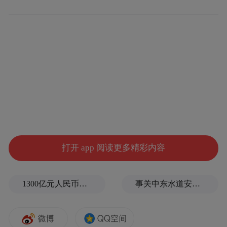
役军人“一朝戎装在身、终身初心向党”的家
国情怀，充分展现了新时代退役军人永不褪
色的军人本色。
打开 app 阅读更多精彩内容
1300亿元人民币，阿根廷：同中国延长5年货币互换协议
事关中东水道安全，沙特、埃及、土耳其、巴基斯坦外长举行会晤