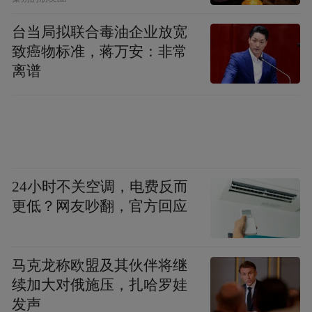
任，助力红色薪火赓续绵延、代代相传。
台当局拟联合毒油企业放宽
致癌物标准，蒋万安：非常
柘城县退役军人志愿者联合会常务副会长王
离谱
广运表示，本次活动以群众喜闻乐见的形式
讲活红色故事、传播红色正能量，让红色精
神可感、可学、可传承。联合会将常态化开
展红色宣讲、拥军优属、公益志愿服务等系
列活动，持续深耕红色教育阵地，激活红色
24小时不关空调，电费反而
血脉、传承红色文脉，引导更多群众主动传
更低？网友吵翻，官方回应
承红色基因、践行初心担当，凝聚起共建美
好柘城的磅礴合力。（供稿：张超）
马克龙称欧盟及其伙伴将继
续加大对俄施压，扎哈罗娃
“特别声明：以上作品内容(包括在内的视频、图片或音
频)为凤凰网旗下自媒体平台“大风号”用户上传并发
发声