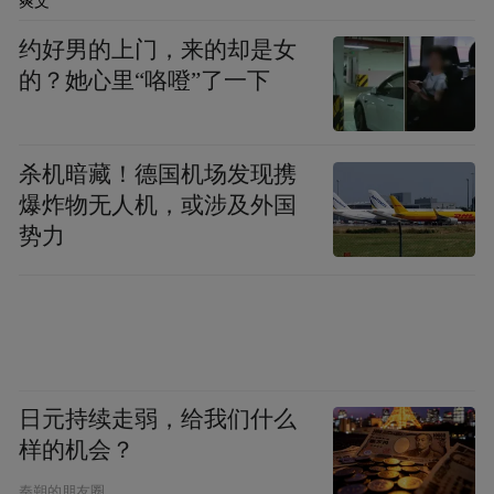
爽文
约好男的上门，来的却是女
的？她心里“咯噔”了一下
杀机暗藏！德国机场发现携
爆炸物无人机，或涉及外国
势力
兵妈妈志愿者李梅在参与活动后深受鼓舞。
她坦言，近距离聆听老兵的热血故事，真切
触摸到厚重磅礴的红色力量，革命先辈与退
役军人的奋斗精神深深浸润心田。未来，她
日元持续走弱，给我们什么
将主动扛起红色传承使命，扎根志愿服务一
样的机会？
线，积极传递社会正能量，主动担当社会责
秦朔的朋友圈