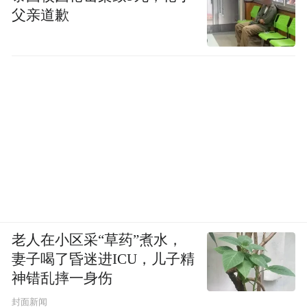
父亲道歉
老人在小区采“草药”煮水，
妻子喝了昏迷进ICU，儿子精
神错乱摔一身伤
封面新闻