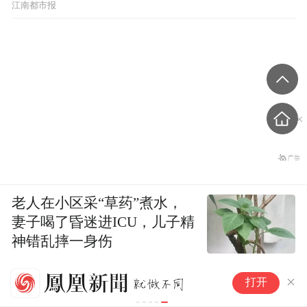
江南都市报
老人在小区采“草药”煮水，
妻子喝了昏迷进ICU，儿子精
神错乱摔一身伤
封面新闻
卢
打开
活