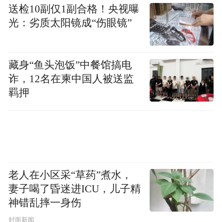
送检10副仅1副合格！央视曝
光：劣质太阳镜成“伤眼镜”
藏身“鱼头泡饭”中餐馆搞电
诈，12名在柬中国人被送监
羁押
老人在小区采“草药”煮水，
妻子喝了昏迷进ICU，儿子精
神错乱摔一身伤
封面新闻