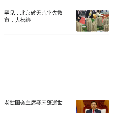
罕见，北京破天荒率先救
市，大松绑
老挝国会主席赛宋蓬逝世