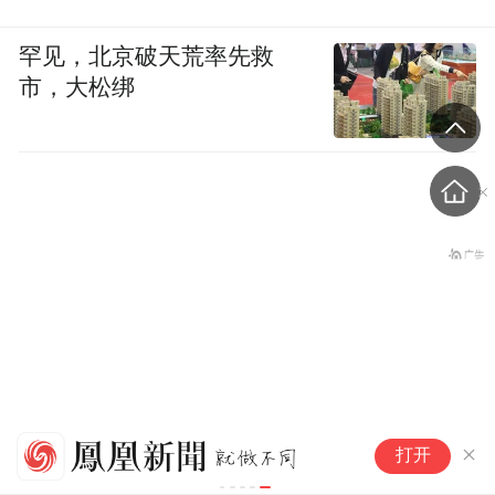
罕见，北京破天荒率先救
市，大松绑
知
央视曝光！超8成睫毛胶样品
打开
伊
检出致癌物，部分成分接近