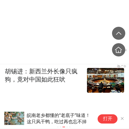
胡锡进：新西兰外长像只疯
狗，竟对中国如此狂吠
皖南老乡都懂的“老底子”味道！
人
打开
这只风干鸭，吃过再也忘不掉
到