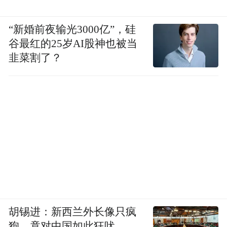
来源：栾川文旅
“新婚前夜输光3000亿”，硅
谷最红的25岁AI股神也被当
“特别声明：以上作品内容(包括在内的视频、图片或音
韭菜割了？
频)为凤凰网旗下自媒体平台“大风号”用户上传并发
布，本平台仅提供信息存储空间服务。
Notice: The content above (including the videos,
pictures and audios if any) is uploaded and posted
by the user of Dafeng Hao, which is a social media
platform and merely provides information storage
space services.”
胡锡进：新西兰外长像只疯
狗，竟对中国如此狂吠