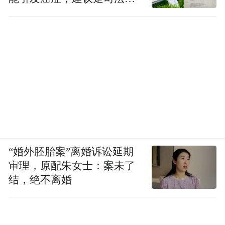
药、怀牛膝等四大怀药，鲜香中带着一抹微
径
甘，不靠重香料掩盖，突出食材本味。
· 每日鲜采肉菜
：排骨、牛肉、羊肉、酥肉、
水汆丸子……肉块扎实不裹粉，拒绝预制，
当天买当天做。
· 古法粗陶砂锅：
透气保温，锁汁锁鲜。白断生、旺烧开、小
“婚外胚胎案”离婚诉讼延期
火久煨，肉类慢炖1.5–2.5小时，汤沸而不翻
审理，原配朱女士：案未了
滚，肉质酥烂，高汤醇厚。
结，绝不离婚
滋啦爆香！标志性仪式唤醒味蕾