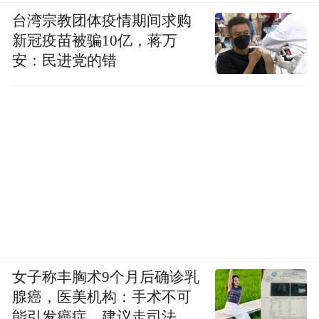
台湾宗教团体疫情期间求购
新冠疫苗被骗10亿，蒋万
安：民进党的错
他们坚持——
女子称丰胸术9个月后确诊乳
· 每日现熬骨汤
：猪骨、牛骨久炖，加入怀山
腺癌，医美机构：手术不可
能引发癌症，建议走司法途