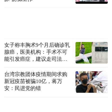
地道食材：当日鲜采无预制，一口解锁栾川
烟火
真正的好味道，从来离不开良心食材与极致
真诚。这也是小店收获无数栾川食客偏爱，
女子称丰胸术9个月后确诊乳
成为山城宝藏简餐的核心秘诀。
腺癌，医美机构：手术不可
能引发癌症，建议走司法途
径
台湾宗教团体疫情期间求购
新冠疫苗被骗10亿，蒋万
安：民进党的错