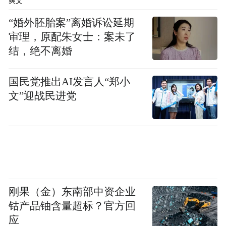
爽文
“婚外胚胎案”离婚诉讼延期
审理，原配朱女士：案未了
结，绝不离婚
国民党推出AI发言人“郑小
文”迎战民进党
心动即刻行动，热爱不负初心。为了还原最
正宗的武陟砂锅风味，夫妻俩毅然踏上学艺
刚果（金）东南部中资企业
之路。从手法生疏到娴熟利落，从味道偏差
钴产品铀含量超标？官方回
到精准把控，日复一日的反复练习，一次次
应