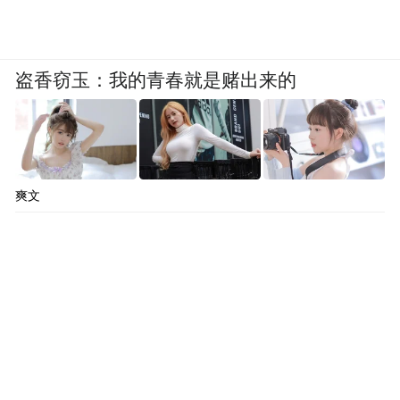
度，把一口锅做成一段故事。它是一对年轻
夫妻，用双手一勺一勺熬出来的生活，一锅
盗香窃玉：我的青春就是赌出来的
一锅煨出来的梦想。
如果你还没试过
不妨找个饭点，去排一次队
爽文
听一听“滋啦”的声响
在栾川奔波的日常里
让这锅历经慢煨的热砂锅
驱散疲惫、温暖朝夕