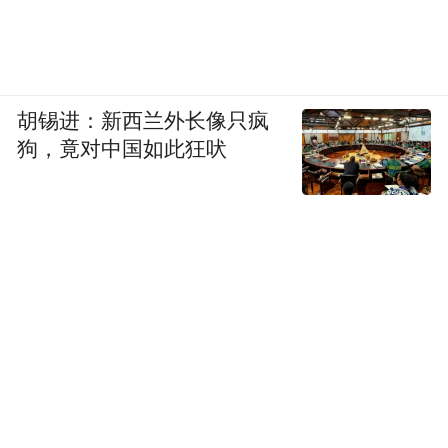
经典品类：荤款主打排骨、牛肉、羊肉、酥
肉、水汆丸子；素款为豆腐、素什锦。（标
配：附赠新鲜青菜，下入热汤烫食；经典搭
胡锡进：新西兰外长像只疯
档砍刀烧饼，掰碎泡汤食用）
狗，竟对中国如此狂吠