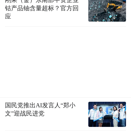
钴产品铀含量超标？官方回
应
滚烫热油激发出食材极致鲜辣，香而不燥、
辣而不烈，瞬间唤醒所有味蕾，这也是武陟
砂锅独有的标志性烟火仪式。
烟火人间：一砂锅承文脉，小烟火暖山城
国民党推出AI发言人“郑小
文”迎战民进党