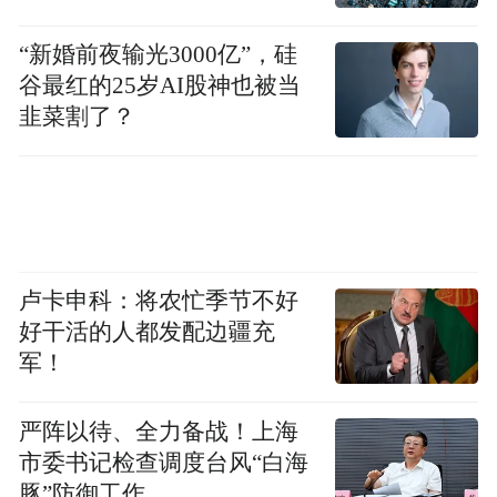
攻克难关。
“新婚前夜输光3000亿”，硅
谷最红的25岁AI股神也被当
韭菜割了？
卢卡申科：将农忙季节不好
好干活的人都发配边疆充
军！
摒弃浮躁、沉淀匠心，只为原汁原味复刻传
严阵以待、全力备战！上海
承已久的砂锅精髓，让正宗风味跨越地域，
市委书记检查调度台风“白海
落地栾川。
豚”防御工作