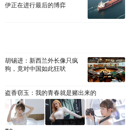
伊正在进行最后的博弈
彼时一个温柔的念头悄然生根：把这份地道
的美味，带回栾川，温暖家乡人的三餐四
胡锡进：新西兰外长像只疯
季。
狗，竟对中国如此狂吠
创业不易：从门可罗雀到排队长龙
盗香窃玉：我的青春就是赌出来的
理想很丰满，现实很骨感。开业初期，客人
寥寥。夫妻俩每天起早贪黑，凌晨去买菜，
上午熬高汤，中午守店，晚上复盘。压力大
时，彼此打气：“味道对了，人就会来。”