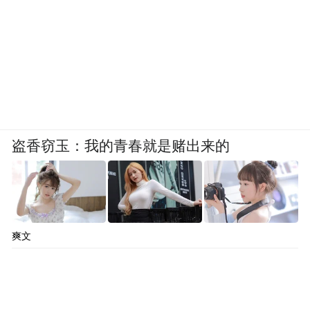
盗香窃玉：我的青春就是赌出来的
武陟砂锅的灵魂高光，藏在出锅的最后一步
仪式。
爽文