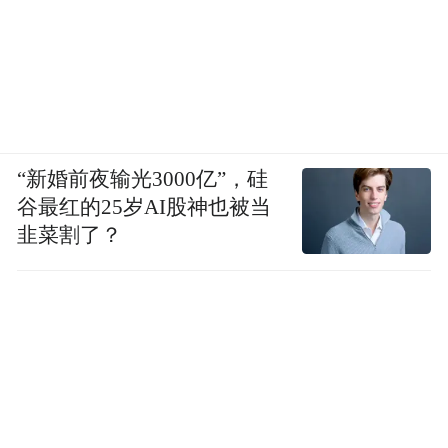
“新婚前夜输光3000亿”，硅
谷最红的25岁AI股神也被当
砂锅煨制成熟上桌，即刻浇上一勺滚烫现炸
韭菜割了？
的辣椒油，瞬间“滋啦”一声脆响，油香、肉
香、汤香瞬间迸发、层层交织。