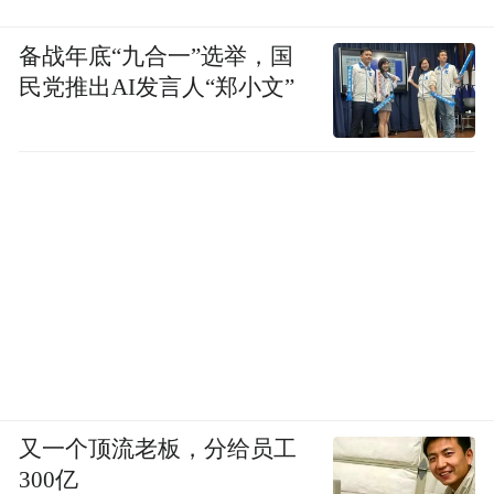
备战年底“九合一”选举，国
民党推出AI发言人“郑小文”
山水隐庐拨云牧野民宿
又一个顶流老板，分给员工
300亿