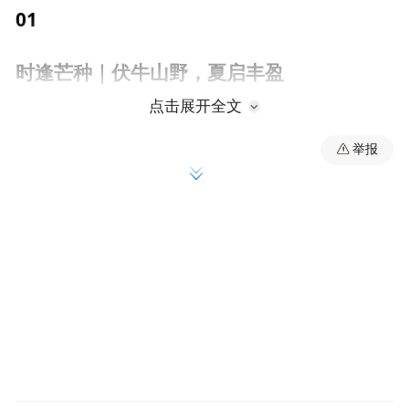
0
1
时逢芒种｜伏牛山野，夏启丰盈
点击展开全文
扎根伏牛腹地的栾川，被青山环抱，芒种的
举报
风掠过层层山野，大地交出初夏的第一份答
卷，伏牛山深处更多秘境，静静等待你来探
寻：