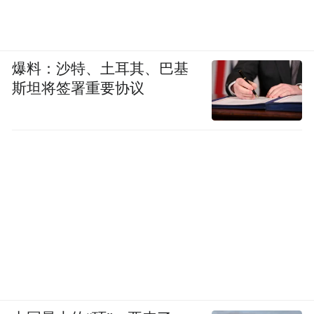
by the user of Dafeng Hao, which is a social media
platform and merely provides information storage
space services.”
爆料：沙特、土耳其、巴基
斯坦将签署重要协议