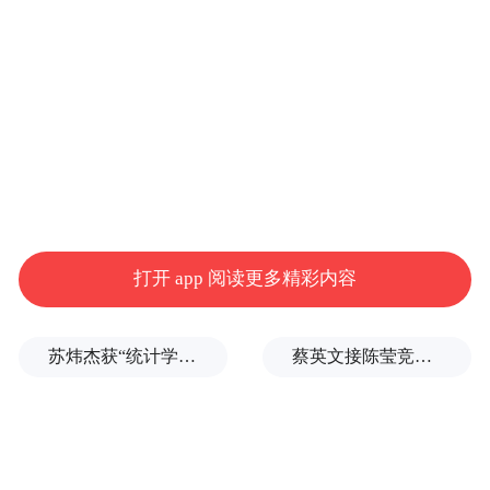
潭头镇大王庙村，麦芒饱满，连片麦田铺展
成金色绸带，农户抢抓晴好，开镰收割新
麦。
打开 app 阅读更多精彩内容
苏炜杰获“统计学界的诺贝尔奖”，又是北大数院07级
蔡英文接陈莹竞选总部主委？郭正亮爆玄机：她的谋划是陈其迈