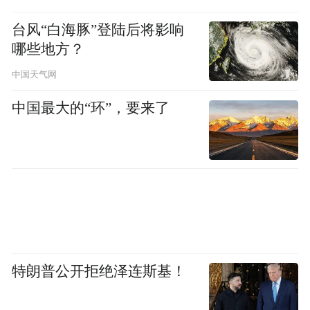
在栾川，时令美食取自山林，一口吃进整个
初夏。
台风“白海豚”登陆后将影响
哪些地方？
中国天气网
中国最大的“环”，要来了
山泉栾川豆腐：
特朗普公开拒绝泽连斯基！
沿用古法酸浆点卤，以山泉水磨豆制成，嫩