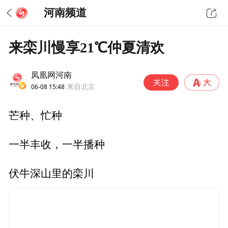
河南频道
来栾川慢享21℃仲夏清欢
凤凰网河南
06-08 15:48
来自北京
芒种、忙种
一半丰收，一半播种
伏牛深山里的栾川