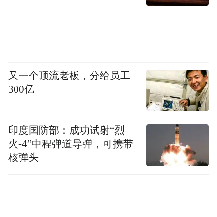
又一个顶流老板，分给员工
300亿
天河大峡谷潭瀑相连、栈道凌空，一步一景
印度国防部：成功试射“烈
皆清凉。
火-4”中程弹道导弹，可携带
核弹头
02
栾川芒种风物｜藏在山野里的时令滋味