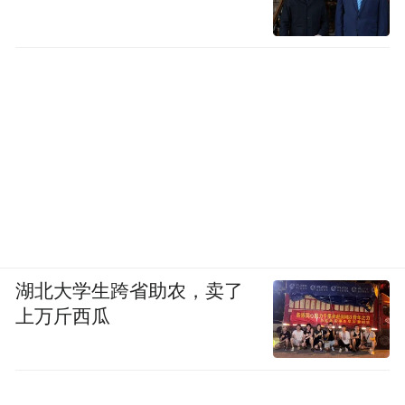
湖北大学生跨省助农，卖了
橡子凉粉 + 漏鱼儿：
上万斤西瓜
橡树果凝冻成琥珀色的橡子凉粉，淋上柿子
醋与鲜辣蒜泥；玉米面漏制的“蝌蚪面”滑爽