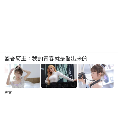
九尾仙踪度假酒店
来一次山野康养游，住进山间精品民宿，昼
观青山叠翠，夜枕清风入眠。在21℃的伏牛
盗香窃玉：我的青春就是赌出来的
深山里，沉浸式体验中原避暑秘境，让身体
和心灵一起慢下来。
芒种，忙有所获，种有所盼
爽文
愿我们不负时节的耕耘