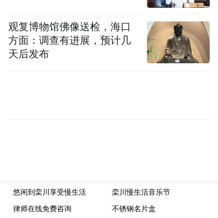
观复博物馆佛像送检，海口
重渡沟万亩竹海新绿层叠，飞瀑沿岩壁倾泻
方面：调查有进展，预计几
而下，山泉叮咚、竹风习习。
天后发布