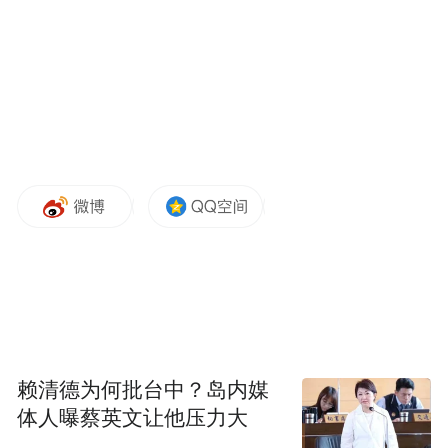
老君山云雾缭绕，峰峦如画，夏日清凉从山
顶向下蔓延。
赖清德为何批台中？岛内媒
体人曝蔡英文让他压力大