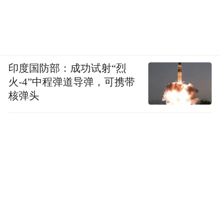
道的乡土美味，是栾川人刻在记忆里的烟火
气。
03
印度国防部：成功试射“烈
夏日栖居｜一半劳碌，一半闲适
火-4”中程弹道导弹，可携带
核弹头
芒种，是一年里最忙的时节之一，却也藏着
最深沉的闲适。告别城市的闷热，来栾川解
锁夏日的另一种打开方式吧：