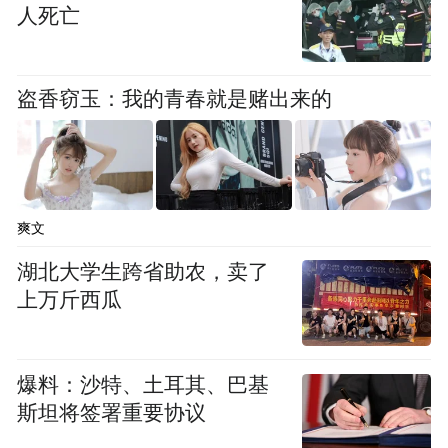
人死亡
盗香窃玉：我的青春就是赌出来的
爽文
湖北大学生跨省助农，卖了
上万斤西瓜
王府竹海竹海掩映，飞瀑如练，是藏在伏牛
深处的天然空调房。
爆料：沙特、土耳其、巴基
斯坦将签署重要协议