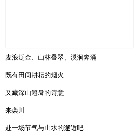
麦浪泛金、山林叠翠、溪涧奔涌
既有田间耕耘的烟火
又藏深山避暑的诗意
来栾川
赴一场节气与山水的邂逅吧