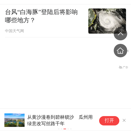
台风“白海豚”登陆后将影响
哪些地方？
中国天气网
湖北大学生跨省助农，卖了
从黄沙漫卷到碧林锁沙 瓜州用
晨
打开
绿意改写丝路千年
上万斤西瓜