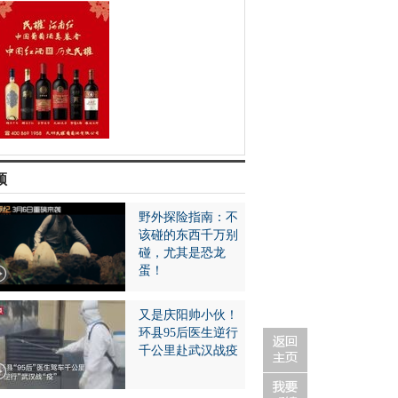
频
野外探险指南：不
该碰的东西千万别
碰，尤其是恐龙
蛋！
又是庆阳帅小伙！
环县95后医生逆行
千公里赴武汉战疫