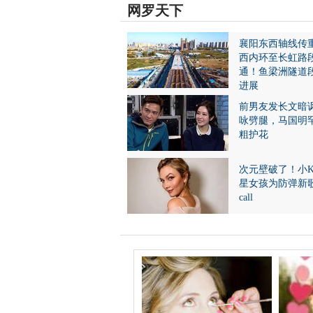
网罗天下
襄阳东西轴线传
西内环至长虹路
通！鱼梁洲隧道
进展
前男友发长文暗
咏劈腿，马国明
粗护花
次元壁破了！小
星女孩为防弹新
call