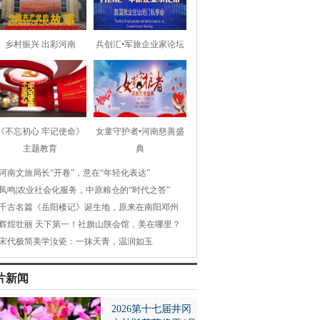
乡村振兴 出彩河南
兵创汇•军旅企业家论坛
《不忘初心 牢记使命》
女童守护者•河南慈善盛
主题教育
典
河南文旅局长“开卷”，意在“年轻化表达”
凤鸣|农业社会化服务，中原粮仓的“时代之答”
千古名篇《岳阳楼记》诞生地，原来在南阳邓州
辉煌壮丽 天下第一！社旗山陕会馆，美在哪里？
宋代极简美学汝瓷：一抹天青，温润如玉
片新闻
2026第十七届井冈