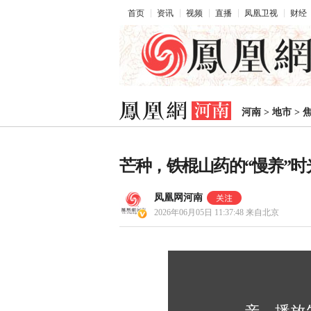
首页
资讯
视频
直播
凤凰卫视
财经
河南
>
地市
>
芒种，铁棍山药的“慢养”时
凤凰网河南
2026年06月05日 11:37:48
来自北京