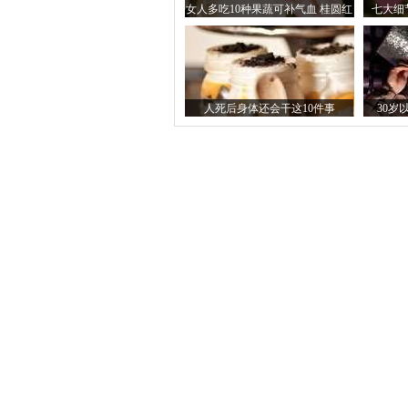
女人多吃10种果蔬可补气血 桂圆红
七大细
枣不可少
人死后身体还会干这10件事
30岁