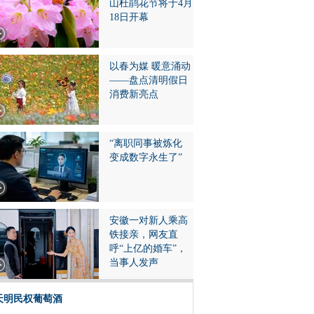
山杜鹃花节将于4月
18日开幕
以春为媒 暖意涌动
——盘点清明假日
消费新亮点
“离职同事被炼化
变成数字永生了”
安徽一对新人乘高
铁接亲，网友直
呼“上亿的婚车”，
当事人发声
天明民权葡萄酒