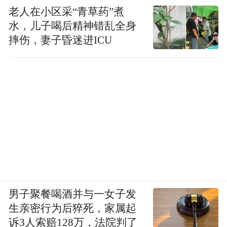
老人在小区采“青草药”煮
水，儿子喝后精神错乱全身
摔伤，妻子昏迷进ICU
男子聚餐喝酒并与一女子发
生亲密行为后猝死，家属起
诉3人索赔128万，法院判了