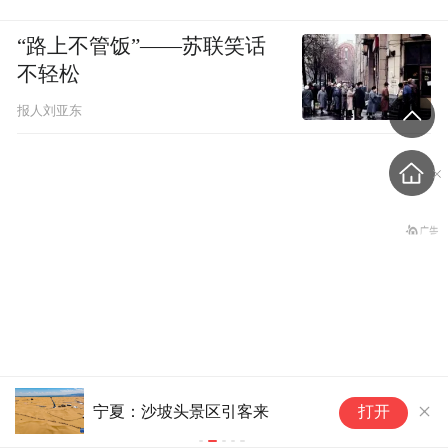
“路上不管饭”——苏联笑话
不轻松
报人刘亚东
外国游客爱上中国旅拍、汉服
台风登陆时强度有多大？30
景区引客来
打开
美甲
多年的樟树被连根拔起