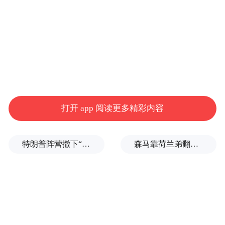
打开 app 阅读更多精彩内容
特朗普阵营撤下“霉霉”歌曲，曾多次“蹭歌”引争议
森马靠荷兰弟翻红，美特斯邦威和以纯你们睡得着吗？