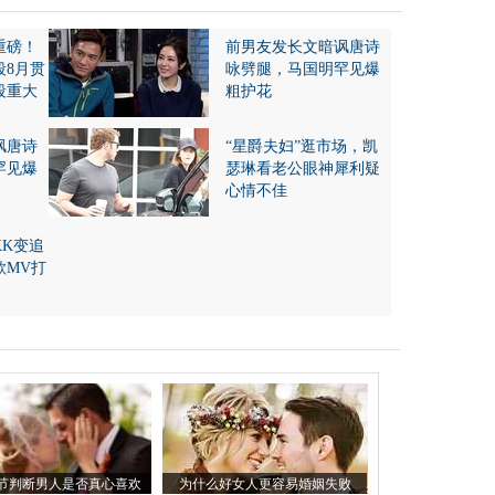
重磅！
前男友发长文暗讽唐诗
段8月贯
咏劈腿，马国明罕见爆
段重大
粗护花
讽唐诗
“星爵夫妇”逛市场，凯
罕见爆
瑟琳看老公眼神犀利疑
心情不佳
KK变追
歌MV打
节判断男人是否真心喜欢
为什么好女人更容易婚姻失败