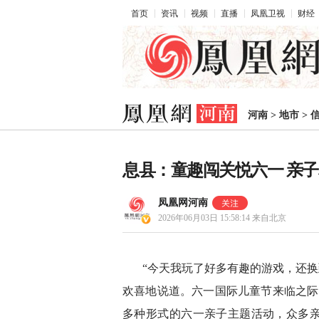
首页
资讯
视频
直播
凤凰卫视
财经
河南
>
地市
>
息县：童趣闯关悦六一 亲
凤凰网河南
2026年06月03日 15:58:14
来自北京
“今天我玩了好多有趣的游戏，还换
欢喜地说道。六一国际儿童节来临之际
多种形式的六一亲子主题活动，众多