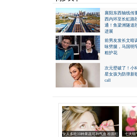
襄阳东西轴线传
西内环至长虹路
通！鱼梁洲隧道
进展
前男友发长文暗
咏劈腿，马国明
粗护花
次元壁破了！小
星女孩为防弹新
call
女人多吃10种果蔬可补气血 桂圆红
七大细