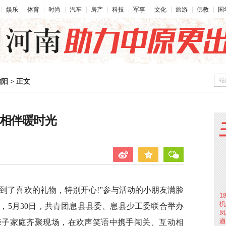
娱乐
体育
时尚
汽车
房产
科技
军事
文化
旅游
佛教
国
站
信阳
>
正文
子相伴暖时光
到了喜欢的礼物，特别开心!”参与活动的小朋友满脸
，5月30日，共青团息县县委、息县少工委联合举办
亲子家庭齐聚现场，在欢声笑语中携手闯关、互动相