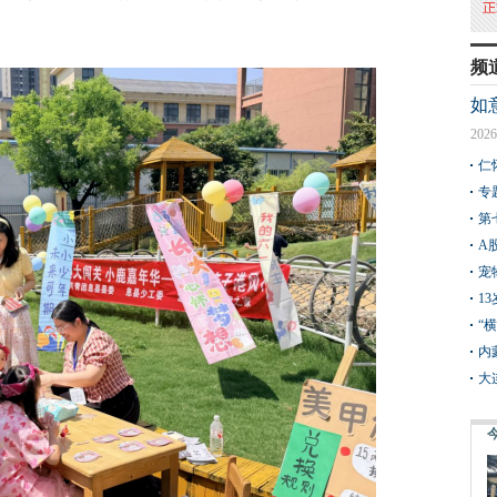
频
如
2026
仁
专
第
A
宠
1
“
内
大