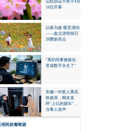
山杜鹃花节将于4月
18日开幕
以春为媒 暖意涌动
——盘点清明假日
消费新亮点
“离职同事被炼化
变成数字永生了”
安徽一对新人乘高
铁接亲，网友直
呼“上亿的婚车”，
当事人发声
天明民权葡萄酒