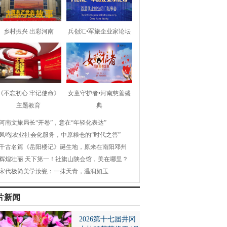
乡村振兴 出彩河南
兵创汇•军旅企业家论坛
《不忘初心 牢记使命》
女童守护者•河南慈善盛
主题教育
典
河南文旅局长“开卷”，意在“年轻化表达”
凤鸣|农业社会化服务，中原粮仓的“时代之答”
千古名篇《岳阳楼记》诞生地，原来在南阳邓州
辉煌壮丽 天下第一！社旗山陕会馆，美在哪里？
宋代极简美学汝瓷：一抹天青，温润如玉
片新闻
2026第十七届井冈