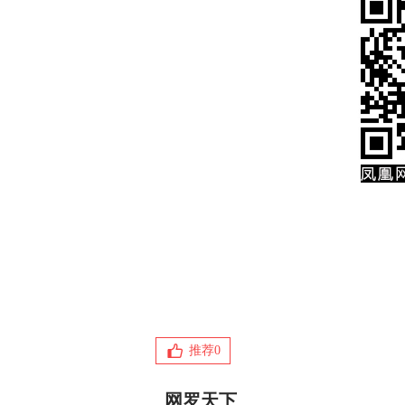
推荐
0
网罗天下