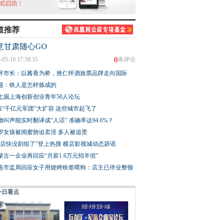
道推荐
意甘肃随心GO
0
-05-16 17:58:35
条评论
怀市长：以酱香为桥，推仁怀酒旅票品牌走向国际
题：铁人是怎样炼成的
七届上海创新创业青年50人论坛
股“千亿元军团”大扩容 这些城市起飞了
物叫声能实时翻译成“人话” 准确率达94.6%？
3岁女孩被闺蜜胁迫卖淫 多人被追责
横店快没剧组了”登上热搜 横店影视城动态辟谣
蒙古一企业再回应“月薪1.6万元招羊倌”
连市监局回应女子用烧烤铁签喂狗：店主已停业整顿
今日看点