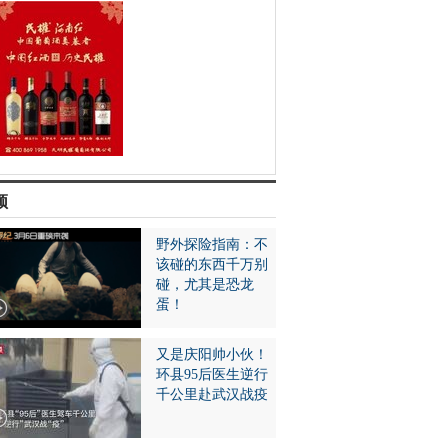
频
野外探险指南：不
该碰的东西千万别
碰，尤其是恐龙
蛋！
又是庆阳帅小伙！
环县95后医生逆行
千公里赴武汉战疫