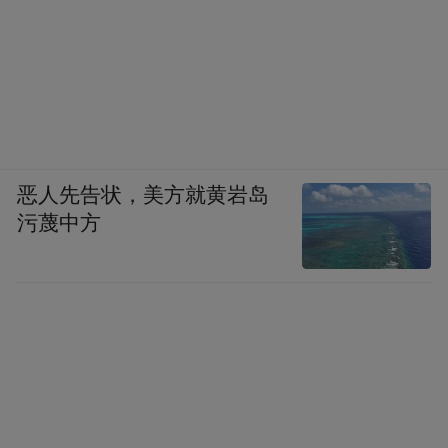
恶人先告状，美方就黄岩岛
污蔑中方