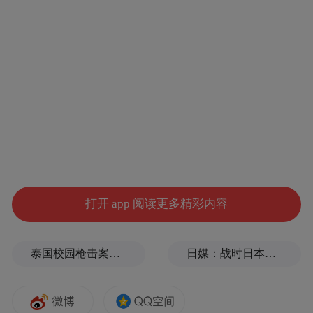
长赛道，保障半导体产业国产化需求；同时
抢抓培育钻石消费升级机遇，持续供应高品
质钻石产品，业务盈利模式清晰，市场发展
潜力巨大。
打开 app 阅读更多精彩内容
泰国校园枪击案致9死，枪手父亲道歉
日媒：战时日本多所大学进行输血人体实验，向患者注射动物血