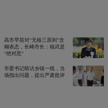
此次开工是惠丰钻石“2245战略”从规划落地
转向实体建设的关键节点。目前公司已形成
“扎根中原、纵贯南北”的四地五大项目产业
高市早苗对“无核三原则”含
布局，四大生产基地优势互补、协同联动。
糊表态，长崎市长：核武是
加之战略投资超聚变拓展下游算力场景，惠
“绝对恶”
丰钻石成功构建起“上游原料—中游材料—下
游应用”的散热全产业链。
市委书记暗访乡镇一线，当
场指出问题，提出严肃批评
借助包头项目产能加持，公司全面布局两大
高景气赛道，实现规模与效益同步跃升，推
动品牌由传统磨料领域向高端散热新材料延
伸，形成“传统业务+新兴赛道”双轮驱动格