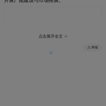
开展产能建设与市场拓展。
点击展开全文
举报
当前，AI算力芯片功耗问题日益突出，金刚
石凭借超高导热率与优良绝缘特性，成为高
端散热领域的关键材料。包头项目落地后，
将有效填补国内高端半导体散热材料产能空
白，依托技术与成本优势切入算力芯片高增