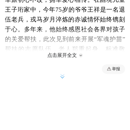
王子珩家中，今年75岁的爷爷王祥是一名退
伍老兵，戎马岁月淬炼的赤诚情怀始终镌刻
于心。多年来，他始终感恩社会各界对孩子
的关爱帮扶，此次见到前来开展“军魂护苗”
帮扶的志愿队伍，老人郑重起身、标准敬
点击展开全文
礼，以最庄重的军礼回馈暖心帮扶。这一质
朴又庄重的举动，是老兵初心的生动诠释，
举报
是军旅情怀的代代传承，深深触动了现场每
一位志愿者，让“军魂护苗”的初心使命愈发
鲜活有力。走访中，志愿者们带着军人的细
致与温情，详细询问王子珩的日常起居、学
业进度，耐心倾听家庭诉求，精准摸排生
活、学习中的实际难题，全面掌握家庭帮扶