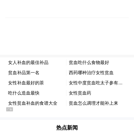
志愿者细致开展心理疏导，舒缓情绪压力，
用温暖话语驱散孩子内心的迷茫与怯懦，鼓
励她自立自强、勤学善思，勇敢直面生活挑
战，以积极乐观的心态奔赴成长之路。真切
的陪伴、真诚的鼓励、暖心的帮扶，让袁莉
萍倍感温暖，她紧紧握住志愿者的双手，眼
底满是感动与信赖，质朴的反应，正是“军魂
护苗”温情帮扶最动人的答卷。
热点新闻