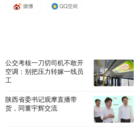
公交考核一刀切司机不敢开
空调：别把压力转嫁一线员
工
陕西省委书记观摩直播带
军魂暖人心，陪伴助成长。在袁莉萍家中，
货，同董宇辉交流
志愿者们秉持军人温情、平等包容的帮扶理
念，摒弃形式化慰问，俯身与孩子贴心交
谈、耐心谈心。针对孩子的心理状态，专业