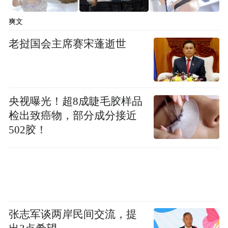
广运表示，“军魂护苗 柘城无孤”项目，核心
爽文
就是以军人本色传大爱、以铁血温情护童
老挝国会主席赛宋蓬逝世
心。退役军人群体自带担当、奉献、坚守的
精神底色，这股军魂力量正是守护少年成长
的宝贵力量。项目始终坚守精准化、温情
央视曝光！超8成睫毛胶样品
化、长效化帮扶原则，不搞表面帮扶、形式
检出致癌物，部分成分接近
慰问，聚焦困境儿童物资保障、心理健康、
502胶！
情感陪伴三大核心痛点，摒弃刻板的怜悯式
帮扶，以平等、尊重、担当，常态化贴近孩
子、陪伴孩子、赋能孩子，不仅解决生活学
习的实际困难，更深耕精神滋养与心理关
爱，助力困境儿童重塑自信、向阳成长，让
张志军谈两岸民间交流，提
坚毅、勇敢、担当的军魂精神浸润孩童心