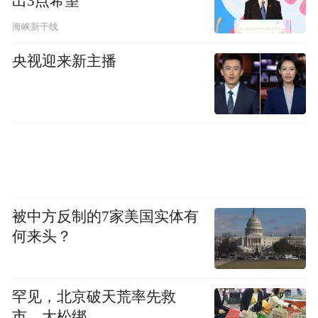
出3点希望
田。
海峡新干线
央视迎来新主播
被中方反制的7家美国实体有
何来头？
一次拥军帮扶，一生初心传承。活动尾声，
志愿者桓春梅主动留存个人联系方式，承诺
罕见，北京破天荒率先救
市，大松绑