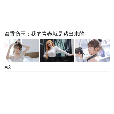
茁壮成长、向阳绽放。（供稿：张超 杨政
委）
“特别声明：以上作品内容(包括在内的视频、图片或音
频)为凤凰网旗下自媒体平台“大风号”用户上传并发
盗香窃玉：我的青春就是赌出来的
布，本平台仅提供信息存储空间服务。
Notice: The content above (including the videos,
pictures and audios if any) is uploaded and posted
by the user of Dafeng Hao, which is a social media
platform and merely provides information storage
space services.”
爽文