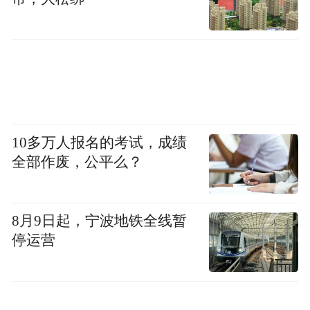
全天候为两名孩子提供学习答疑、心理疏
导、生活解难等全方位帮扶，用常态化陪伴
为孩童成长筑牢安全屏障。
10多万人报名的考试，成绩
全部作废，公平么？
8月9日起，宁波地铁全线暂
停运营
据了解，下一步，柘城县退役军人志愿者联