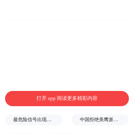
需求，为精准施策、精准护苗筑牢基础。同
时，志愿者们为孩子送去米面油、时令水果
等生活物资，以及暖心水杯、全套学习文
具、《民法典》普法书籍等学习用品，全方
位补齐孩子生活学习物资短板，用实实在在
的举措，让军人温暖扎根孩童生活。
打开 app 阅读更多精彩内容
最危险信号出现！全球能源大动脉岌岌可危
中国拒绝美鹰派副防长访华？弦外之音被热议