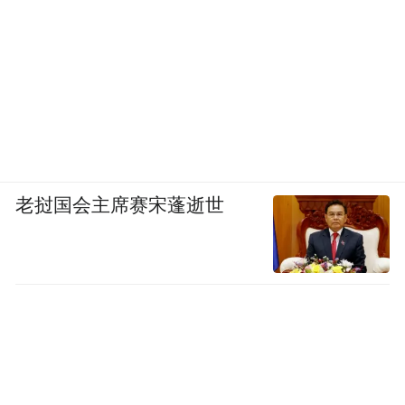
合会将持续擦亮“军魂护苗 柘城无孤”特色志
愿服务品牌，组织退役军人志愿者关爱更多
家庭困境儿童，深耕退役军人公益帮扶赛
道，把退役 军人的责任担当融入未成年人保
护工作全过程。通过常态化开展走访慰问、
学业帮扶、心理疏导、普法科普、爱心陪护
等系列活动，持续整合社会爱心资源，细化
老挝国会主席赛宋蓬逝世
帮扶举措、丰富帮扶形式、健全长效帮扶机
制，让铁血军魂持续滋养童心成长。同时，
以退役军人的先锋模范作用，带动更多社会
力量参与困境儿童关爱帮扶，营造全社会拥
军爱幼、暖心护苗的浓厚氛围，以不变军人
初心、滚烫公益爱心，守护每一株童心幼苗