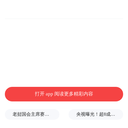
打开 app 阅读更多精彩内容
老挝国会主席赛宋蓬逝世
央视曝光！超8成睫毛胶样品检出致癌物，部分成分接近502胶！