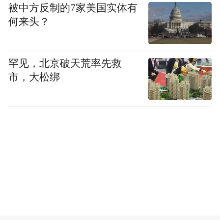
被中方反制的7家美国实体有
为充分发挥优质教育资源辐射引领作用，深
何来头？
化校际结对帮扶成效，常态推进精神文明创
建工作，传承弘扬中华优秀传统文化，5月28
罕见，北京破天荒率先救
日，郑州艺术幼儿师范学校党委副书记、校
市，大松绑
长马进伟带领骨干教师团队，赴新郑市观音
寺镇第一初级中学开展“赓续帮扶初心 笃行致
远担当”志愿服务活动，以指尖非遗搭建帮扶
桥梁，用特色课程赋能学子成长。
活动伊始，双方召开交流座谈会。新郑市观
音寺镇第一初级中学校长贾广岭对郑州艺术
幼儿师范学校一行的到来表示热烈欢迎，对
学校长期以来的支持深表感谢，并介绍了学