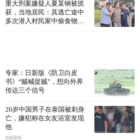
重大刑案嫌疑人夏某钢被抓
郑州艺术幼儿师范学校将坚守教育初心，持
获，当地居民：其逃亡途中
续深化结对帮扶，以更实举措、更优资源，
多次潜入村民家中偷食物被
发现
携手新郑市观音寺镇第一初级中学共促教育
发展，共绘均衡育人新图景。
“特别声明：以上作品内容(包括在内的视频、图片或音
频)为凤凰网旗下自媒体平台“大风号”用户上传并发
专家：日新版《防卫白皮
布，本平台仅提供信息存储空间服务。
书》“贼喊捉贼”，想向外界
Notice: The content above (including the videos,
pictures and audios if any) is uploaded and posted
传达三个信号
by the user of Dafeng Hao, which is a social media
platform and merely provides information storage
20岁中国男子在泰国被刺身
space services.”
亡，嫌犯称在女友浴室发现
他
锦观新闻