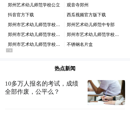
校办学现状、教学推进情况及发展需求。双
方围绕教学改革、特色课程建设、师生培
养、帮扶重点等内容深入交流，共商协作举
措，为后续精准帮扶、携手共进奠定基础。
座谈会后，非遗扎染特色送课活动正式开
展。郑州艺术幼儿师范学校非遗教师赵晨带
热点新闻
来一堂生动有趣的扎染体验课，带领同学们
沉浸式感受传统非遗的魅力。课堂上，赵晨
10多万人报名的考试，成绩
细致讲解工具使用、布料折叠、绑扎技巧等
全部作废，公平么？
关键步骤，强调 “扎结留白的巧思，造就每一
件作品的独特”，专业又易懂的讲解让同学们
快速投入学习。