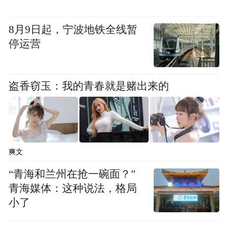
课后，学校调研团队实地走访校园，察看教
学设施、校园文化建设等情况，与师生亲切
8月9日起，宁波地铁全线暂
停运营
交流，全面了解学校办学实际与发展痛点，
为后续优化帮扶方案、提供精准支持收集了
翔实信息。
盗香窃玉：我的青春就是赌出来的
此次扎染课程交流，充分践行 “以美育人、以
文化人” 理念。马进伟表示，希望双方在教学
教研、校园管理、文化建设等多领域加强往
爽文
来、互学互鉴，深化合作交流，携手提升办
“青海和兰州在抢一碗面？”
学与育人水平。
青海媒体：这种说法，格局
小了
此次活动，既是一次校际教育经验的深度交
流，也是一场非遗文化的暖心传递。未来，