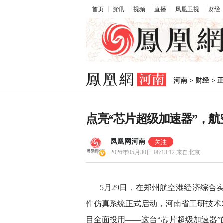
首页
资讯
视频
直播
凤凰卫视
财经
河南
>
财经
>
点亮“芯片超级加速器”，
凤凰网河南
2026年05月30日 08:13:12
来自北京
5月29日，在郑州航空港经济综合实验区锦
件仿真系统正式启动，河南省工研技术发
目全面投用——这台“芯片超级加速器