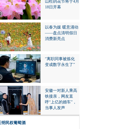
山杜鹃花节将于4月
18日开幕
以春为媒 暖意涌动
——盘点清明假日
消费新亮点
“离职同事被炼化
变成数字永生了”
安徽一对新人乘高
铁接亲，网友直
呼“上亿的婚车”，
当事人发声
天明民权葡萄酒