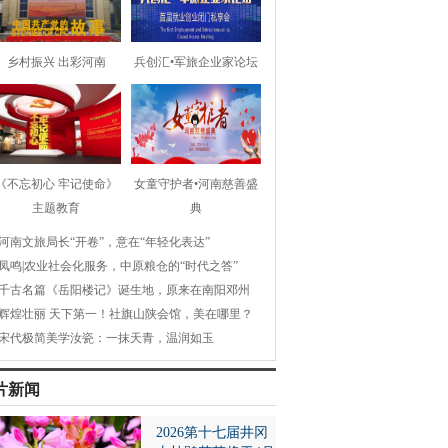
乡村振兴 出彩河南
兵创汇•军旅企业家论坛
《不忘初心 牢记使命》
女童守护者•河南慈善盛
主题教育
典
河南文旅局长“开卷”，意在“年轻化表达”
凤鸣|农业社会化服务，中原粮仓的“时代之答”
千古名篇《岳阳楼记》诞生地，原来在南阳邓州
辉煌壮丽 天下第一！社旗山陕会馆，美在哪里？
宋代极简美学汝瓷：一抹天青，温润如玉
片新闻
2026第十七届井冈