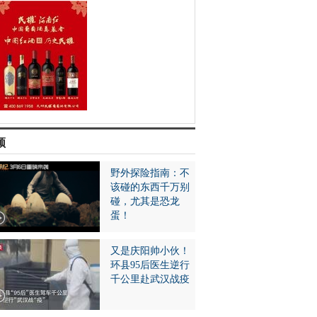
频
野外探险指南：不
该碰的东西千万别
碰，尤其是恐龙
蛋！
又是庆阳帅小伙！
环县95后医生逆行
千公里赴武汉战疫