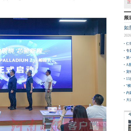
频
如
2026
仁
专
第
A
宠
1
“
内
大