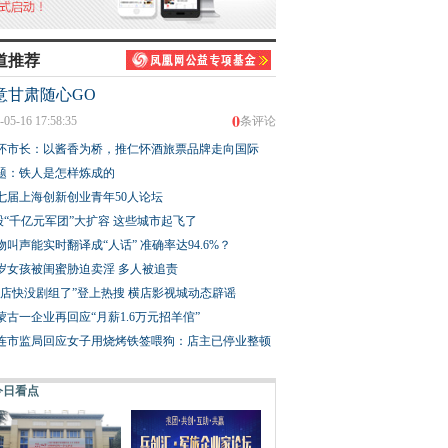
道推荐
意甘肃随心GO
0
-05-16 17:58:35
条评论
怀市长：以酱香为桥，推仁怀酒旅票品牌走向国际
题：铁人是怎样炼成的
七届上海创新创业青年50人论坛
股“千亿元军团”大扩容 这些城市起飞了
物叫声能实时翻译成“人话” 准确率达94.6%？
3岁女孩被闺蜜胁迫卖淫 多人被追责
横店快没剧组了”登上热搜 横店影视城动态辟谣
蒙古一企业再回应“月薪1.6万元招羊倌”
连市监局回应女子用烧烤铁签喂狗：店主已停业整顿
今日看点