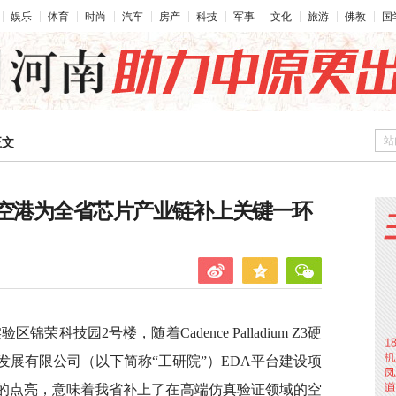
娱乐
体育
时尚
汽车
房产
科技
军事
文化
旅游
佛教
国
站
正文
航空港为全省芯片产业链补上关键一环
荣科技园2号楼，随着Cadence Palladium Z3硬
展有限公司（以下简称“工研院”）EDA平台建设项
”的点亮，意味着我省补上了在高端仿真验证领域的空