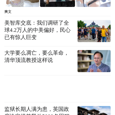
人物展现了学生们扎实的专业功底。
爽文
特别是在皮雕与烙画实训室，当看到学生们
美智库交底：我们调研了全
将现代审美元素融入传统技艺，创作出兼具
球4.2万人的中美偏好，民心
实用性与艺术性的文创产品时，学员们纷纷
已有惊人巨变
驻足拍照，对学校“寓教于艺、以艺创新”的
教学理念给予了高度评价。有学员感叹道：
大学要么凋亡，要么革命，
“这里不仅保留了非遗的‘魂’，更赋予了它时
清华顶流教授这样说
代的‘形’。”
参观过程中，周卫红向参观学员详细介绍了
学校“党建引领+非遗传承”的发展路径。他提
到，学校将非遗教学与幼儿保育、艺术设计
等专业群建设紧密结合，开发了系统的校本
监狱长期人满为患，英国政