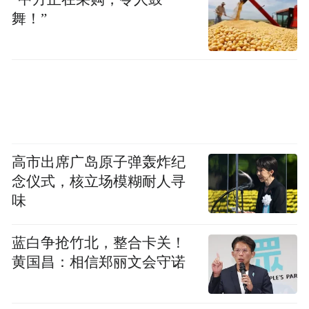
务地方文化建设提供了宝贵的“样本”。
舞！”
本次参观交流是教育部新时代职业学校名校
长培养计划专题研修班的重要实践环节。学
员们认为，职业教育承担着传承技艺、培育
多元人才的使命，郑州艺术幼儿师范学校深
耕非遗教育，充分展现了职业教育的类型自
高市出席广岛原子弹轰炸纪
信与文化自信。周卫红表示，学校将以此次
念仪式，核立场模糊耐人寻
交流为契机，持续深化“非遗在校园”建设，
味
擦亮非遗育人品牌，助力现代职业教育高质
量发展。
蓝白争抢竹北，整合卡关！
黄国昌：相信郑丽文会守诺
“特别声明：以上作品内容(包括在内的视频、图片或音
频)为凤凰网旗下自媒体平台“大风号”用户上传并发