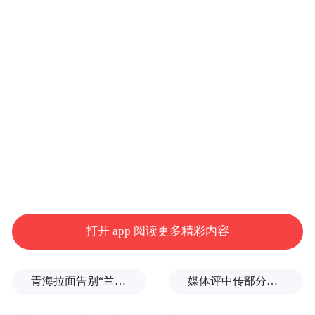
打开 app 阅读更多精彩内容
青海拉面告别“兰州拉面”，借来的IP终要还
媒体评中传部分专业取消艺考：文艺圈终于不纵容“没文化”了