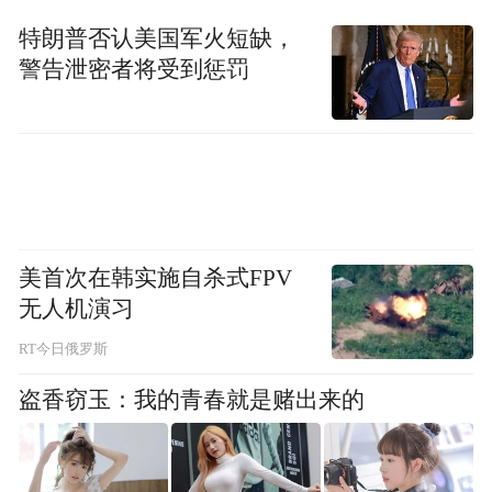
们深入学校非遗中心，开启了一场别开生面
特朗普否认美国军火短缺，
的非遗探索之旅。作为郑州市首批“非物质文
警告泄密者将受到惩罚
化遗产示范传习馆”，这里不仅是技艺传授的
课堂，更是传统文化创造性转化、创新性发
展的榜样。学员们依次参观了面塑、剪纸、
木版年画、皮雕、烙画、陶艺、国画、刺
绣、扎染等十余个特色实训室。
美首次在韩实施自杀式FPV
在木版年画实训室，学员们详细了解了从雕
无人机演习
版到印刷的全过程，对学校将开封朱仙镇木
RT今日俄罗斯
版年画这一厚重非遗引入课堂的举措表示赞
盗香窃玉：我的青春就是赌出来的
赏；在面塑与剪纸教室，学员们被师生们巧
夺天工的指尖技艺所吸引，栩栩如生的花鸟