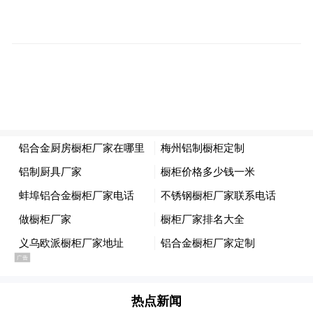
弦歌不辍传薪火，匠心育人守初心。 2026年
5月27日上午，教育部新时代职业学校名校长
培养计划班学员一行二十余人，专程来到郑
州艺术幼儿师范学校非遗中心进行参观交
流。此次活动旨在深入了解职业教育在非遗
文化传承与创新方面的实践成果，探索“非遗
+职教”的特色育人模式。
郑州艺术幼儿师范学校党委书记周卫红，党
委副书记、校长马进伟等校领导全程陪同参
观，并对参观学员的到来表示热烈欢迎。
热点新闻
在周卫红和马进伟的引导下，名校长班学员