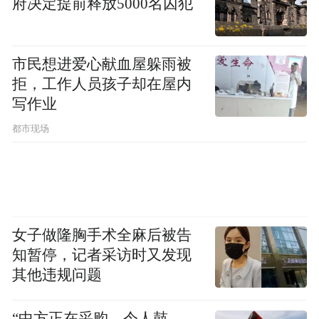
府决定提前释放5000名囚犯
教材，旨在培养“懂专业、通非遗、善创新”
的高素质技能型人才。
市民想进爱心献血屋躲雨被
马进伟则分享了学校在产教融合方面的探
拒，工作人员孩子却在屋内
索，强调通过“大师+名师”的模式，让非遗传
写作业
承人与校内骨干教师共同授课，实现了非遗
都市现场
保护与职业教育的双向赋能。
名校长班的学员们对郑州艺术幼儿师范学校
在非遗传承与保护方面取得的丰硕成果表示
高度认可。他们认为，该校充分利用自身艺
女子做隆胸手术全麻后被告
知暂停，记者采访时又发现
术办学优势，将地方非遗资源转化为优质的
其他违规问题
教育资源，不仅为传统文化注入了新的生命
力，也为全国职业院校如何利用专业优势服
“中方正在采购，令人鼓