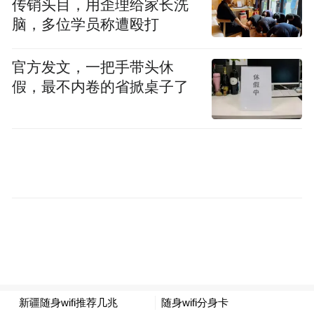
传销头目，用歪理给家长洗
脑，多位学员称遭殴打
破界深耕：一年打磨铺就文明对话路
官方发文，一把手带头休
假，最不内卷的省掀桌子了
这场跨界盛宴，并非一时之举。洛阳国际传
播中心与洛报融媒视觉梦工坊团队，在龙门
石窟研究院支持下，历时近一年深耕细作，
用脚步丈量石窟文脉，用镜头记录匠心传
承。
一系列重磅影像成果悉数亮相：4K国际宣传
片全景展现龙门石窟文化价值；微纪录片
《龙门十象》聚焦十位守护者的平凡故事；
《我在龙门修文物》定格修复师的匠心坚