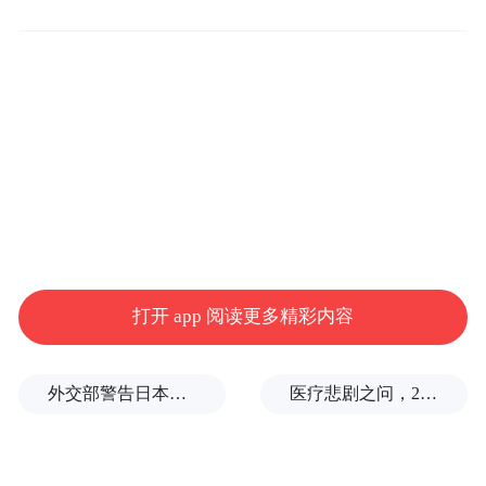
本次展览由龙门石窟研究院、洛阳日报社、
洛阳市文联联合主办，洛阳国际传播中心、
龙门石窟国际传播中心等单位共同承办。展
览以**“保护传承→光影艺术→创意生活”**
为主线，打造“守望·龙门”“映像·龙门”“焕新·
龙门”三大特色板块。
展厅内，近百幅龙门主题摄影、书画佳作次
打开 app 阅读更多精彩内容
第陈列；200张珍贵图片，串联起一代代文物
守护者的坚守足迹；70余件文创作品，将石
外交部警告日本：不要再次走向历史的被告席
医疗悲剧之问，2岁半患儿身亡，医生获刑1年
刻美学融入日常物件；十余件流散海外的龙
门文物3D打印复制品“回归”故土，引得观众