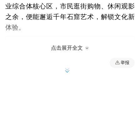
业综合体核心区，市民逛街购物、休闲观影
之余，便能邂逅千年石窟艺术，解锁文化新
体验。
点击展开全文
举报
“让龙门石窟走进日常生活场域，让文化遗产
不再遥远。”展览主办方表示，这场“破圈”尝
试，正是“无界”主题的生动诠释。