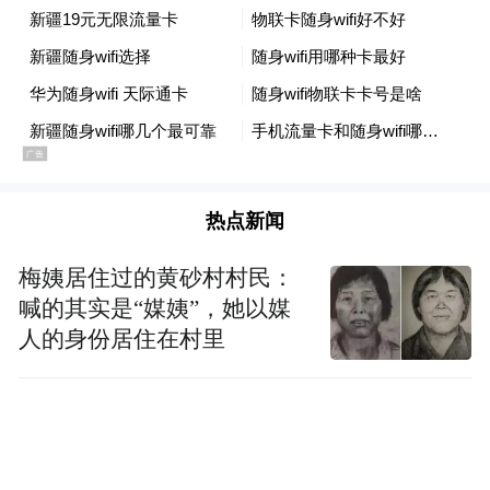
守；《经纬计划》探寻流散文物数字回归之
路；《大地的注视》探讨石质遗产保护命
题；微综艺《龙门开ZAO吧》记录中外青年
共创瞬间。
从数字保护到国际传播，从青年共创到文明
热点新闻
对话，全方位探索体系深刻诠释：文物有
梅姨居住过的黄砂村村民：
尽，文明无疆。这是龙门石窟的时代答卷，
喊的其实是“媒姨”，她以媒
更是洛阳讲好中国故事的创新样本。
人的身份居住在村里