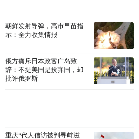
展览将持续至6月5日，诚邀市民走进洛阳正
大国际广场，共赴这场跨越千年的文明之
朝鲜发射导弹，高市早苗指
约。
示：全力收集情报
“特别声明：以上作品内容(包括在内的视频、图片或音
频)为凤凰网旗下自媒体平台“大风号”用户上传并发
俄方痛斥日本政客广岛致
布，本平台仅提供信息存储空间服务。
Notice: The content above (including the videos,
辞：不提美国是投弹国，却
pictures and audios if any) is uploaded and posted
批评俄罗斯
by the user of Dafeng Hao, which is a social media
platform and merely provides information storage
space services.”
重庆“代人信访被判寻衅滋