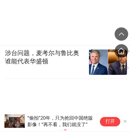
涉台问题，麦考尔与鲁比奥
谁能代表华盛顿
“偷拍”20年，只为抢回中国绝版
茫
打开
影像！“再不看，我们就没了”
了