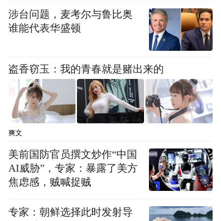
涉台问题，麦考尔与鲁比奥
谁能代表华盛顿
盗香窃玉：我的青春就是赌出来的
爽文
破圈共创：全球青年共绘龙门新图景
美前国防官员撰文炒作“中国
AI威胁”，专家：暴露了美方
展览现场，“龙门焕新——全球青年文创设计
焦虑感，贼喊捉贼
挑战赛”颁奖仪式同步举行。赛事自2026年1
月启动，吸引法国、新加坡、伊朗等十余个
专家：朝鲜选择此时发射导