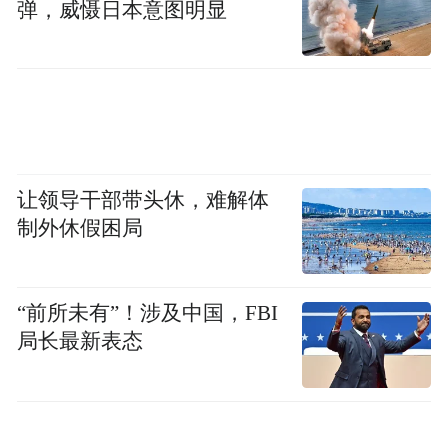
弹，威慑日本意图明显
国家，以及国内200余个团队参与，共征集
860余件作品。经三轮专业评审，54件佳作脱
颖而出，涵盖视觉设计、产品设计、AIGC设
计三大赛道，在“焕新·龙门”展厅集中展出。
“外国年轻人用多元视角解读龙门，既新鲜又
让领导干部带头休，难解体
自豪。”现场观众感慨不已。主办方透露，展
制外休假困局
览落幕後，数字成果将持续线上海外传播，
优秀文创作品将纳入官方开发体系，让龙门
美学走向更广阔的世界。
“前所未有”！涉及中国，FBI
局长最新表态
“一座石窟的千年，是无数双手的接力。展览
有期，对话无尽。”这句话，道出文明传承的
真谛。伊水奔流不息，龙门文脉永续。本次