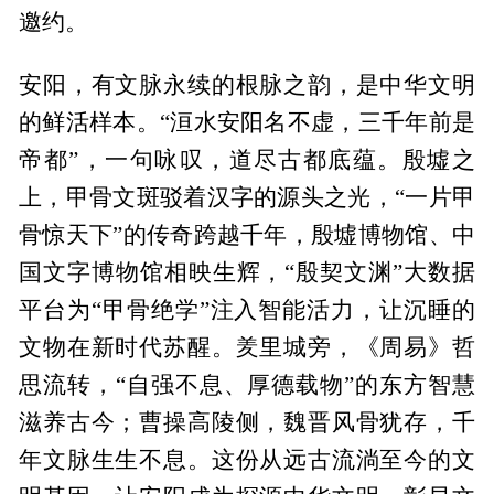
邀约。
安阳，有文脉永续的根脉之韵，是中华文明
的鲜活样本。“洹水安阳名不虚，三千年前是
帝都”，一句咏叹，道尽古都底蕴。殷墟之
上，甲骨文斑驳着汉字的源头之光，“一片甲
骨惊天下”的传奇跨越千年，殷墟博物馆、中
国文字博物馆相映生辉，“殷契文渊”大数据
平台为“甲骨绝学”注入智能活力，让沉睡的
文物在新时代苏醒。羑里城旁，《周易》哲
思流转，“自强不息、厚德载物”的东方智慧
滋养古今；曹操高陵侧，魏晋风骨犹存，千
年文脉生生不息。这份从远古流淌至今的文