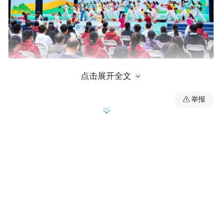
点击展开全文
举报
会上，红旗渠文旅发布「夏看红旗渠・山河
壮丽」夏季主题活动，五大特色板块层层升