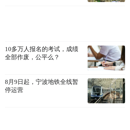
为回馈广大游客，红旗渠文旅将特别推出暑
10多万人报名的考试，成绩
全部作废，公平么？
期优惠政策、文旅优惠套票，无论您是亲子
出游、学生结伴、家庭度假，还是团队康
养，总有适合您的“清凉一夏”打开方式。
8月9日起，宁波地铁全线暂
停运营