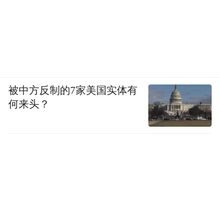
来源：红旗渠文旅公众号
“特别声明：以上作品内容(包括在内的视频、图片或音
频)为凤凰网旗下自媒体平台“大风号”用户上传并发
布，本平台仅提供信息存储空间服务。
Notice: The content above (including the videos,
被中方反制的7家美国实体有
pictures and audios if any) is uploaded and posted
by the user of Dafeng Hao, which is a social media
何来头？
platform and merely provides information storage
space services.”