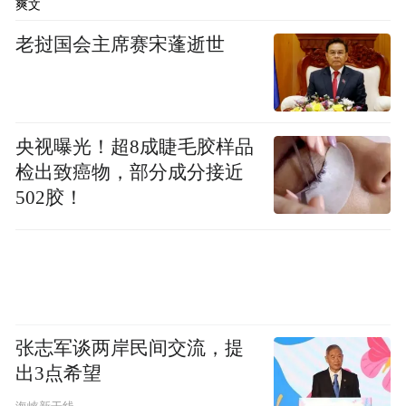
爽文
老挝国会主席赛宋蓬逝世
04 焕新夜旅·星空音乐节
央视曝光！超8成睫毛胶样品
检出致癌物，部分成分接近
502胶！
张志军谈两岸民间交流，提
出3点希望