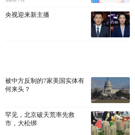
海峡新干线
央视迎来新主播
05 重磅亮点——空中看红旗渠
被中方反制的7家美国实体有
何来头？
罕见，北京破天荒率先救
市，大松绑