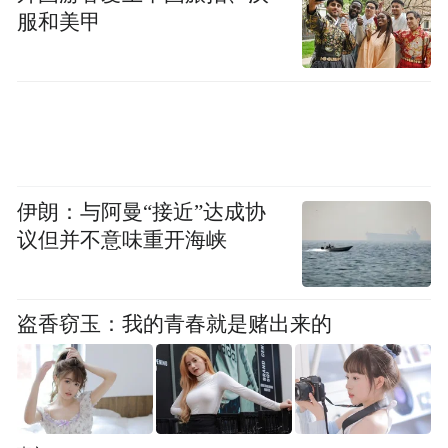
服和美甲
03 乐享太行·泼水狂欢
伊朗：与阿曼“接近”达成协
议但并不意味重开海峡
盗香窃玉：我的青春就是赌出来的