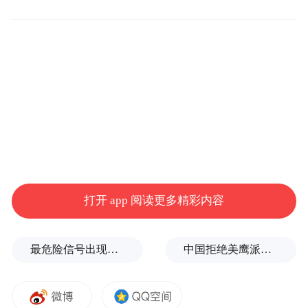
级，潮流玩法碰撞山河盛景，一场关于清
凉、文化与激情的夏日盛宴等您解锁！
打开 app 阅读更多精彩内容
最危险信号出现！全球能源大动脉岌岌可危
中国拒绝美鹰派副防长访华？弦外之音被热议