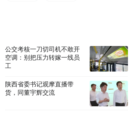
公交考核一刀切司机不敢开
空调：别把压力转嫁一线员
工
陕西省委书记观摩直播带
货，同董宇辉交流
五大主题 点燃盛夏
01 红色传承·沉浸感悟