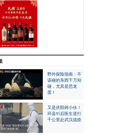
频
野外探险指南：不
该碰的东西千万别
碰，尤其是恐龙
蛋！
又是庆阳帅小伙！
环县95后医生逆行
千公里赴武汉战疫