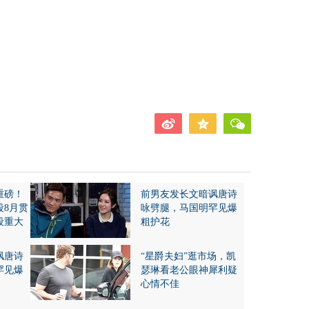
重磅！
前男友发长文暗讽唐诗
段8月贯
咏劈腿，马国明罕见爆
段重大
粗护花
讽唐诗
“星爵夫妇”逛市场，凯
罕见爆
瑟琳看老公眼神犀利疑
心情不佳