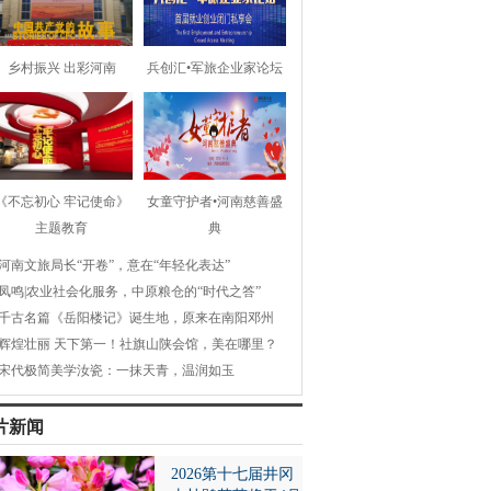
乡村振兴 出彩河南
兵创汇•军旅企业家论坛
《不忘初心 牢记使命》
女童守护者•河南慈善盛
主题教育
典
河南文旅局长“开卷”，意在“年轻化表达”
凤鸣|农业社会化服务，中原粮仓的“时代之答”
千古名篇《岳阳楼记》诞生地，原来在南阳邓州
辉煌壮丽 天下第一！社旗山陕会馆，美在哪里？
宋代极简美学汝瓷：一抹天青，温润如玉
片新闻
2026第十七届井冈