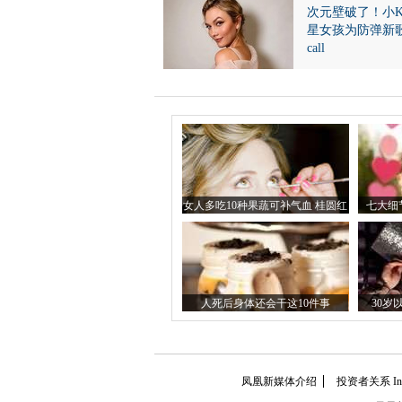
次元壁破了！小
星女孩为防弹新
call
女人多吃10种果蔬可补气血 桂圆红
七大细
枣不可少
人死后身体还会干这10件事
30岁
凤凰新媒体介绍
投资者关系 Inves