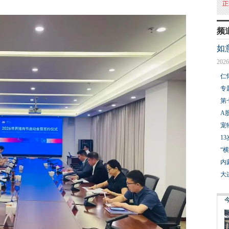
频
如
2026
仁
专
第
A
宠
1
“
内
大