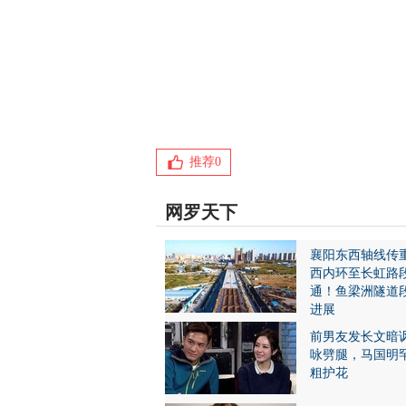
推荐
0
网罗天下
襄阳东西轴线传
西内环至长虹路
通！鱼梁洲隧道
进展
前男友发长文暗
咏劈腿，马国明
粗护花