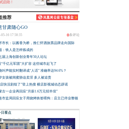
道推荐
意甘肃随心GO
0
-05-16 17:58:35
条评论
怀市长：以酱香为桥，推仁怀酒旅票品牌走向国际
题：铁人是怎样炼成的
七届上海创新创业青年50人论坛
股“千亿元军团”大扩容 这些城市起飞了
物叫声能实时翻译成“人话” 准确率达94.6%？
3岁女孩被闺蜜胁迫卖淫 多人被追责
横店快没剧组了”登上热搜 横店影视城动态辟谣
蒙古一企业再回应“月薪1.6万元招羊倌”
连市监局回应女子用烧烤铁签喂狗：店主已停业整顿
今日看点