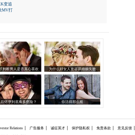
KK变追
歌MV打
节判断男人是否真心喜欢
为什么好女人更容易婚姻失败
你？
以后怀孕到底有多危险？
你活得那么糙
tor Relations
广告服务
诚征英才
保护隐私权
免责条款
意见反馈