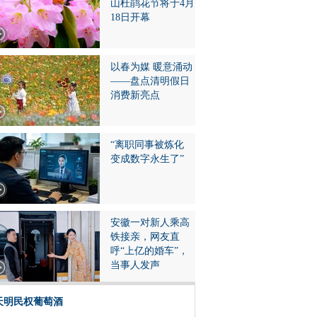
山杜鹃花节将于4月
18日开幕
以春为媒 暖意涌动
——盘点清明假日
消费新亮点
“离职同事被炼化
变成数字永生了”
安徽一对新人乘高
铁接亲，网友直
呼“上亿的婚车”，
当事人发声
天明民权葡萄酒