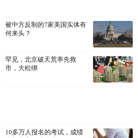
5、未提供有效的更正、删除个人信息及注销
用户账号功能；为更正、删除个人信息或注
销用户账号设置不必要或不合理条件；虽提
被中方反制的7家美国实体有
供了更正、删除个人信息及注销用户账号功
何来头？
能，但未及时响应用户相应操作，需人工处
理的，未在承诺时限内完成核查和处理。涉
罕见，北京破天荒率先救
及6款移动应用如下：
市，大松绑
《航拍网》（版本V5.0.7，华为应用市
场）、《华西健康》（微信小程序）、《江
苏·农商行》（版本7.0.1，vivo应用商店）、
《盐言故事》（版本2.0.0，PP助手）、《音
壳乐理视唱练耳》（版本6.3.2，小米应用商
10多万人报名的考试，成绩
店）、《准星助手》（版本1.6，华为应用市