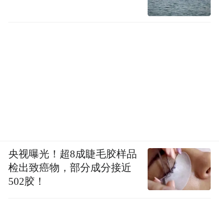
《想问律师》（版本3.9.8，vivo应用商
店）、《亿企查》（版本16.06.56，小米应用
商店）、《游陕西》（版本1.4.1，应用
宝）、《有书同城》（微信小程序）、《越
聊》（版本5.0.2.14，小米应用商店）、《越
约》（版本11.1.13，小米应用商店）。
12、实现相同目的或者达到同等业务要求，
存在其他非人脸识别技术方式的，将人脸识
央视曝光！超8成睫毛胶样品
别技术作为唯一验证方式。个人不同意通过
检出致癌物，部分成分接近
人脸信息进行身份验证的，未提供其他合
502胶！
理、便捷的方式。涉及2款移动应用如下：
《甜蜜约聊》（版本2.8.11，华为应用市