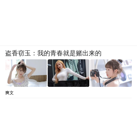
征的选项，或者未向个人提供便捷的拒绝方
式。涉及4款移动应用如下：
《常熟农商银行》（版本6.0.0，应用宝）、
《企查查》（微信小程序）、《星球爆炸模
盗香窃玉：我的青春就是赌出来的
拟器》（版本120，vivo应用商店）、《游陕
西》（版本1.4.1，应用宝）。
9、个人信息处理者处理敏感个人信息的，未
向个人告知处理敏感个人信息的必要性以及
爽文
对个人权益的影响。涉及1款移动应用如下：
《华西健康》（微信小程序）。