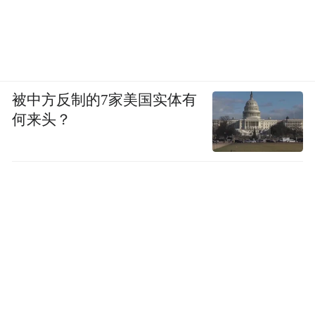
10、个人信息处理者处理不满十四周岁未成
年人个人信息的，未制定专门的个人信息处
理规则；收集未成年人信息未取得监护人单
独同意。涉及7款移动应用如下：
被中方反制的7家美国实体有
《歌者盟》（版本5.8.9，小米应用商店）、
何来头？
《华西健康》（微信小程序）、《可可英
语》（版本4.9.74，PP助手）、《武汉农村
商业银行》（微信小程序）、《游陕西》
（版本1.4.1，应用宝）、《战场模拟器》
（版本220，vivo应用商店）、《中舞网》
（版本v6.1.11-100922，vivo应用商店）。
11、未采取相应的加密、去标识化等安全技