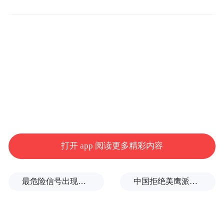
市场）。
打开 app 阅读更多精彩内容
2、隐私政策未逐一列出App（包括委托的第
三方或嵌入的第三方代码、插件）收集使用
最危险信号出现！全球能源大动脉岌岌可危
中国拒绝美鹰派副防长访华？弦外之音被热议
个人信息的目的、方式、范围等。涉及32款
移动应用如下：