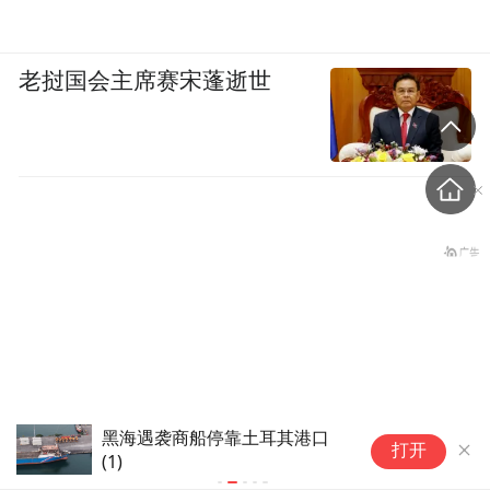
老挝国会主席赛宋蓬逝世
黑海遇袭商船停靠土耳其港口
意
打开
(1)
问
央视曝光！超8成睫毛胶样品