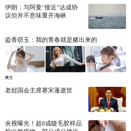
伊朗：与阿曼“接近”达成协
息，未经用户同意，未做匿名化处理。涉及
议但并不意味重开海峡
15款移动应用如下：
《PS美图AI修图》（版本V2.6.1，vivo应用
盗香窃玉：我的青春就是赌出来的
商店）、《爱康智能导检》（微信小程
序）、《安益健》（微信小程序）、《华西
健康》（微信小程序）、《齐鲁人才》（版
本8.1.7，360手机助手）、《全球说》（版本
爽文
8.0.0，华为应用市场）、《小站雅思》（版
老挝国会主席赛宋蓬逝世
本v7.2.7，华为应用市场）、《英魂之刃》
（微信小程序）、《英魂之刃战略版》（版
本1.1.48.0，3322软件站）、《游陕西》（版
央视曝光！超8成睫毛胶样品
本1.4.1，应用宝）、《有书同城》（微信小