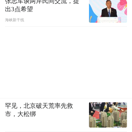
张志军谈两岸民间交流，提
7、未向用户提供撤回同意收集个人信息的途
出3点希望
径、方式；个人信息处理者未提供便捷的撤
海峡新干线
回同意的方式。涉及19款移动应用如下：
《7分钟健身》（版本v4.6.21，豌豆荚）、
《PS美图AI修图》（版本V2.6.1，vivo应用
商店）、《爱占星》（版本V6.12.21，
AppStore）、《博商》（版本4.6.9，华为应
用市场）、《多锐》（版本2.9.113.9，多多
软件站）、《核蜂动力》（版本2.3.6，华为
应用市场）、《湖北银行线上贷款》（微信
罕见，北京破天荒率先救
小程序）、《化工宝》（版本3.0.29，
市，大松绑
AppStore）、《可可英语》（版本4.9.74，PP
助手）、《客来宝》（版本V1.5.1，vivo应用