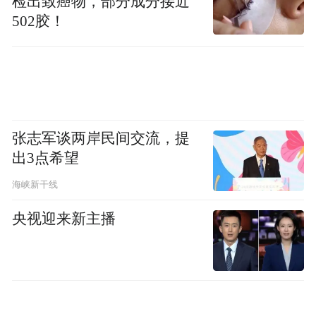
检出致癌物，部分成分接近
程序）、《语文朗读宝》（微信小程序）、
502胶！
《圆圆星球》（版本1.0.1，华为应用市
场）、《战场模拟器》（版本220，vivo应用
商店）、《中英互译》（版本5.1.0，vivo应
用商店）。
张志军谈两岸民间交流，提
4、未在征得用户同意后才开始收集个人信息
出3点希望
或打开可收集个人信息的权限。涉及3款移动
海峡新干线
应用如下：
央视迎来新主播
《九禾米》（微信小程序）、《武汉农村商
业银行》（微信小程序）、《卫星导航专
家》（版本1.1.0，应用宝）。