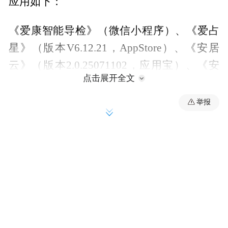
应用如下：
《爱康智能导检》（微信小程序）、《爱占
星》（版本V6.12.21，AppStore）、《安居
云》（版本2.0.25071102，应用宝）、《安
点击展开全文
益健》（微信小程序）、《河北医科大学第
二医院》（微信小程序）、《湖北银行线上
举报
贷款》（微信小程序）、《化工宝》（版本
3.0.29，AppStore）、《厦门思明停车》（微
信小程序）、《石家庄市妇产医院》（微信
小程序）、《游陕西》（版本1.4.1，应用
宝）、《语文朗读宝》（微信小程序）、
《中舞网》（版本v6.1.11-100922，vivo应用
商店）、《准星助手》（版本1.6，华为应用