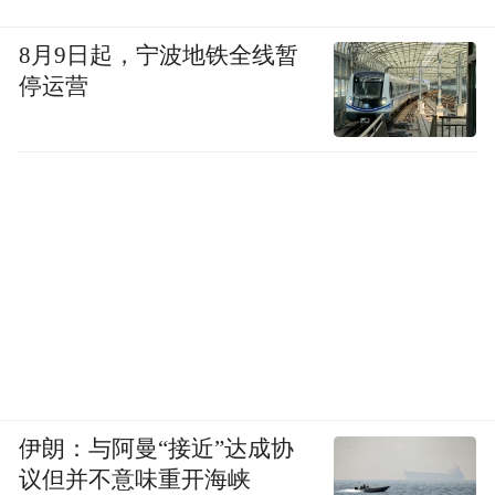
术措施。涉及18款移动应用如下：
8月9日起，宁波地铁全线暂
《ClassIn》（版本6.0.6.1，华为应用市
停运营
场）、《爱占星》（版本V6.12.21，
AppStore）、《丰巢丨寄快递丨存包丨洗护
丨家政》（微信小程序）、《歌者盟》（版
本5.8.9，小米应用商店）、《河北医科大学
第二医院》（微信小程序）、《核蜂动力》
（版本2.3.6，华为应用市场）、《九禾米》
（微信小程序）、《客来宝》（版本
V1.5.1，vivo应用商店）、《马拉松报名》
（版本3.5.5，应用汇）、《企查查》（微信
小程序）、《泰康新生活》（微信小程
伊朗：与阿曼“接近”达成协
议但并不意味重开海峡
序）、《甜拍》（版本3.3.2，搜狗下载）、