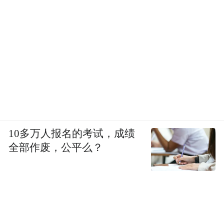
商店）、《普拉提运动》（版本V1.7.2，多
多软件站）、《柒个贰商旅》（版本3.07，
豌豆荚）、《视界观》（版本V6.1.8，多多
软件站）、《微健》（版本
V1.12.50_build2509261311，豌豆荚）、《武
汉农村商业银行》（微信小程序）、《盐言
故事》（版本2.0.0，PP助手）、《一点英
10多万人报名的考试，成绩
语》（版本4.60.1，搜狗下载）、《中舞网》
全部作废，公平么？
（版本v6.1.11-100922，vivo应用商店）、
《准星助手》（版本1.6，华为应用市场）。
8、通过自动化决策方式向个人进行信息推
送、商业营销，未同时提供不针对其个人特