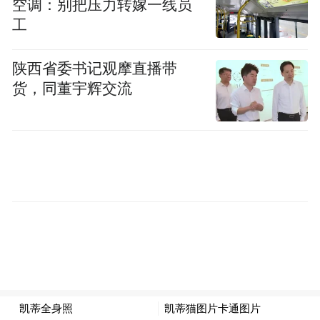
空调：别把压力转嫁一线员
柬》（版本3.4.6，小米应用商店）、《九游
工
广告SDK》（版本V3.2.3.0，官网）、《客来
宝》（版本V1.5.1，vivo应用商店）、《龙易
陕西省委书记观摩直播带
查》（版本1.6.0，vivo应用商店）、《普拉
货，同董宇辉交流
提运动》（版本V1.7.2，多多软件站）、
《柒个贰商旅》（版本3.07，豌豆荚）、
《齐鲁人才》（版本8.1.7，360手机助手）、
《全球说》（版本8.0.0，华为应用市场）、
《视界观》（版本V6.1.8，多多软件站）、
《微健》（版本V1.12.50_build2509261311，
豌豆荚）、《卫星导航专家》（版本1.1.0，
应用宝）、《星球爆炸模拟器》（版本120，
vivo应用商店）、《兴福村镇银行》（版本