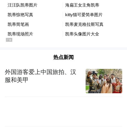
2.5.0，应用宝）、《盐言故事》（版本
2.0.0，PP助手）、《亿企查》（版本
16.06.56，小米应用商店）、《音壳乐理视唱
练耳》（版本6.3.2，小米应用商店）、《英
魂之刃战略版》（版本1.1.48.0，3322软件
站）、《英语翻译君》（版本2.2.0，应用
热点新闻
宝）、《游陕西》（版本1.4.1，应用宝）、
《知鸟广告SDK》（版本1.0.23，官网）。
外国游客爱上中国旅拍、汉
服和美甲
3、个人信息处理者向其他个人信息处理者提
供其处理的个人信息的，未向个人告知接收
方的名称或者姓名、联系方式、处理目的、
处理方式和个人信息的种类，并取得个人的
单独同意；App客户端向第三方提供个人信