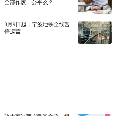
全部作废，公平么？
场）。
6、个人信息处理者未建立便捷的个人行使权
8月9日起，宁波地铁全线暂
利的申请受理和处理机制。涉及6款移动应用
停运营
如下：
《博商》（版本4.6.9，华为应用市场）、
《河北医科大学第二医院》（微信小程
序）、《化工宝》（版本3.0.29，
AppStore）、《马拉松报名》（版本3.5.5，
应用汇）、《一点英语》（版本4.60.1，搜狗
下载）、《音壳乐理视唱练耳》（版本
6.3.2，小米应用商店）。