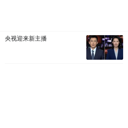
月26日至2026年4月16日）
来源：公安部网安局
“特别声明：以上作品内容(包括在内的视频、图片或音
央视迎来新主播
频)为凤凰网旗下自媒体平台“大风号”用户上传并发
布，本平台仅提供信息存储空间服务。
Notice: The content above (including the videos,
pictures and audios if any) is uploaded and posted
by the user of Dafeng Hao, which is a social media
platform and merely provides information storage
space services.”