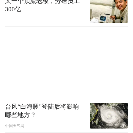
又一个顶流老板，分给员工
品质的支撑，更是非遗技艺与现代产业融合
300亿
的成果。
台风“白海豚”登陆后将影响
哪些地方？
作为本次溯源活动的核心品牌代表，张宝山
中国天气网