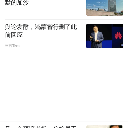
默的加沙
从单品突破到产业协同，这场始于焦作铁棍
舆论发酵，鸿蒙智行删了此
前回应
山药的远方安选“豫见”之旅，正为特色农业
发展写下“以市场促升级”的生动注脚。本次
三言Tech
直播打造的“张宝山非遗品质+远方安选信任
电商+政府消费帮扶机制”的标杆模式，为河
南更多特色优质农产品提供了借鉴路径，通
过大湾区窗口，香飘全国，惠及更多农户与
消费者。
匠心守道地 十年养地铸就张宝山非遗品质
本次直播焦作铁棍山药的走红，背后是道地