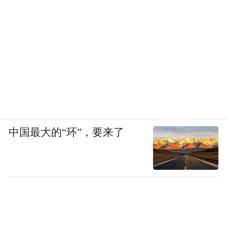
山药粉、铁棍山药原浆面已连续五年位居全
国销量第一，连续四年荣获世界食品品质评
鉴大会金奖，2026年更斩获该大会特级金
奖，产品远销欧洲、日本、新西兰等海外市
场，让中国怀药文化与道地品质走向世界舞
台。
“特别声明：以上作品内容(包括在内的视频、图片或音
频)为凤凰网旗下自媒体平台“大风号”用户上传并发
中国最大的“环”，要来了
布，本平台仅提供信息存储空间服务。
Notice: The content above (including the videos,
pictures and audios if any) is uploaded and posted
by the user of Dafeng Hao, which is a social media
platform and merely provides information storage
space services.”