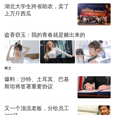
务）的核心内涵，他表示，在张宝山合作
湖北大学生跨省助农，卖了
中，平台通过源头直采、全程溯源的模式，
上万斤西瓜
让消费者清晰地看到黄河垆土孕育优质山药
的独特优势，有效破解了传统农产品上行过
盗香窃玉：我的青春就是赌出来的
程中存在的信任缺失痛点，为怀药产品走向
全国筑牢了信任基础。
焦作市怀药行业协会会长郭铁军表示，当前
焦作铁棍山药种植面积稳步扩大，品牌价值
爽文
持续攀升，全产业链已带动近6万人就业。张
爆料：沙特、土耳其、巴基
宝山作为行业龙头企业，在品质管控与非遗
斯坦将签署重要协议
技艺传承方面发挥了标杆引领作用，为整个
怀药产业的市场信任度建设打下了坚实基
又一个顶流老板，分给员工
础。