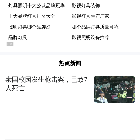
消费帮扶不能只靠情怀，必须摆脱“活动式”
的短期热销，转向长期稳定的市场化合作。
广东消费帮扶联盟办公室主任曾国红表示，
联盟将充分发挥平台资源优势，推动焦作山
药与“湾区认证”、深圳“圳品”等高标准评价
热点新闻
体系接轨，打通产销对接“最后一公里”，让
泰国校园发生枪击案，已致7
焦作工厂生产的优质怀药产品，源源不断输
人死亡
送至粤港澳大湾区市场。
“我们做的是信任电商，而信任的根基源于对
品质的坚守。”远方安选创始人张新久阐述了
平台“真好战略”（好产品、好价格、好服