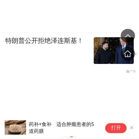
特朗普公开拒绝泽连斯基！
药补+食补 适合肿瘤患者的5
打开
道药膳