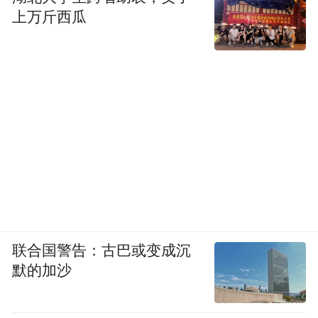
知：“最让我触动的不是山药的形态，而是它
上万斤西瓜
生长的环境。垆土坚硬如石，山药要在这种
土里艰难地向下扎根，这种‘艰难’的生长环
境，反而逼迫它积累了更多的营养。”他对着
媒体镜头重申远方安选的遴选标准，“正是基
于这种对产地的敬畏，我们坚持‘中国好物’的
严苛标准，通过产地溯源、严苛品控检测、
溯源全链路绑定，让消费者明白，信任才是
连接‘远方安选’与‘焦作山药’之间最坚固的桥
梁。”
联合国警告：古巴或变成沉
正是这份“古法不丢、标准不降”的坚守，铸
默的加沙
就了张宝山的硬核市场实力。据悉，张宝山