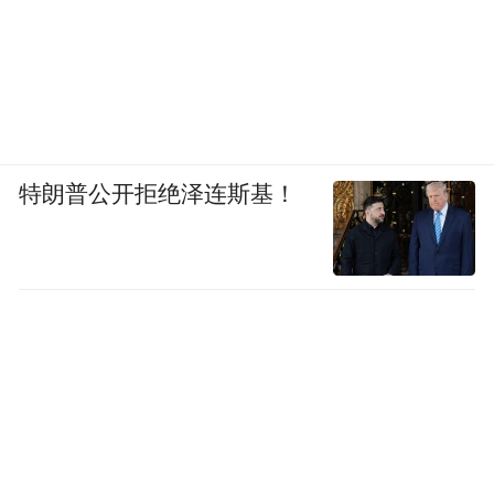
在焦作温县，张宝山拥有3500亩核心种植基
特朗普公开拒绝泽连斯基！
地，其中1500亩为有机认证产地，企业始终
恪守“十年养地，一年种植”的古训，是国内
获得GAP一级认证的铁棍山药品牌。从土壤
监测、生长周期管控，到非遗炮制技艺传
承、全自动生产线运营，张宝山实现了全链
路数字化溯源与标准化生产，确保每一根山
药、每一款产品都符合国际出口标准，为产
品走向全球奠定了坚实基础。