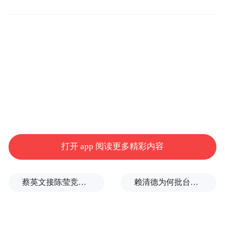
本次溯源直播，完整呈现了焦作铁棍山药从
“田间到舌尖”的全产业链品质管控闭环，通
过“源头直采+工厂溯源+沉浸式直播”的组合
发力，既为这座“千年药都”的怀药特色产业
注入数字化新动能，也让这份藏在黄河之畔
的“中原好物”，走出河南、走进大湾区、走
向全国消费者的餐桌。
打开 app 阅读更多精彩内容
蔡英文接陈莹竞选总部主委？郭正亮爆玄机：她的谋划是陈其迈
赖清德为何批台中？岛内媒体人曝蔡英文让他压力大