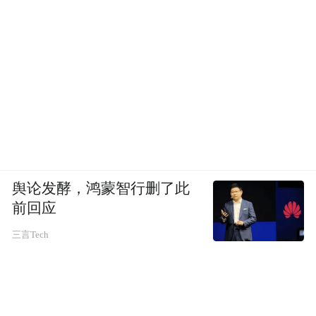
不仅是国家级非遗“山药种植与炮制技艺”的
传承品牌，更被焦作市政府列为“河南山药产
业振兴样本”。自1928年起，张家三代人坚守
初心，专注于山药种植与炮制，严格恪守24
道古法种植技艺与28道非遗炮制技艺，将老
祖宗的匠心与现代产业发展相结合，让怀药
非遗技艺在新时代焕发新生。
舆论发酵，鸿蒙智行删了此
前回应
三言Tech