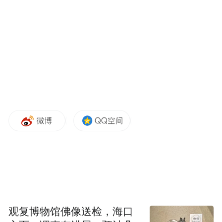
跨区联动显成效 焦作铁棍山药圈粉大湾区
4月17日，媒体团与直播镜头一同走进张宝山
焦作有机山药种植基地，在直播互动与现场
采访中，政府、平台、企业、行业协会等多
方代表齐聚一堂，共同探讨消费帮扶的升级
路径，为怀药产业高质量发展出谋划策。
观复博物馆佛像送检，海口