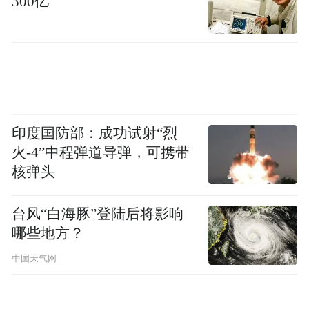
300亿
此次溯源直播的成功，离不开政府搭建的跨
区域对接渠道，也得益于远方安选平台提供
的直面消费者的机会。张宝山品牌负责人张
小卫表示，“我们最自信的，就是敢于将种植
到加工的全链条透明展示。”他透露，未来企
印度国防部：成功试射“烈
业将继续深耕怀药产业，加大创新研发力
火-4”中程弹道导弹，可携带
度，推出更多专利0添加山药饮品、山药肽等
核弹头
新产品，持续满足全国消费者对健康食品的
台风“白海豚”登陆后将影响
多元化需求，让产业发展的红利，最终惠及
哪些地方？
基层农户。
中国天气网
“以前种山药愁销路、卖不上价，日子过得紧
巴巴。”当地一位农户激动地说：现在不一样