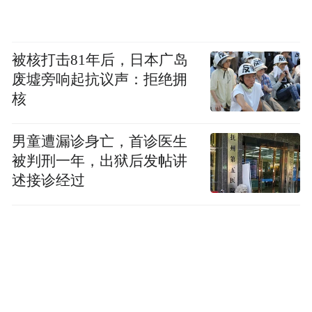
被核打击81年后，日本广岛
废墟旁响起抗议声：拒绝拥
核
男童遭漏诊身亡，首诊医生
被判刑一年，出狱后发帖讲
述接诊经过