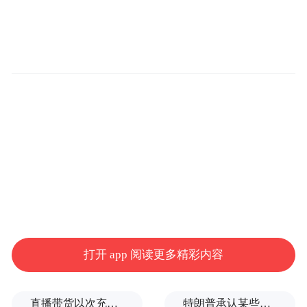
打开 app 阅读更多精彩内容
直播带货以次充好、拒不发货，算诈骗吗？
特朗普承认某些弹药供应紧张