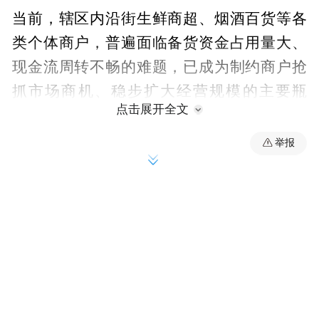
当前，辖区内沿街生鲜商超、烟酒百货等各
类个体商户，普遍面临备货资金占用量大、
现金流周转不畅的难题，已成为制约商户抢
抓市场商机、稳步扩大经营规模的主要瓶
点击展开全文
颈。聚焦这一商户普遍反映的突出问题，该
行迅速响应，第一时间组织全体信贷客户经
举报
理开展走访摸排，带着普惠金融政策、专属
金融服务方案以及适配小微商户经营需求的
特色信贷产品，深入辖区大街小巷、各类商
铺门店，与商户负责人面对面沟通交流、心
贴心倾听诉求，细致了解各家商户日常经营
现状、旺季备货资金需求以及实际资金缺
口，精准对接各类小微商户的融资诉求，上