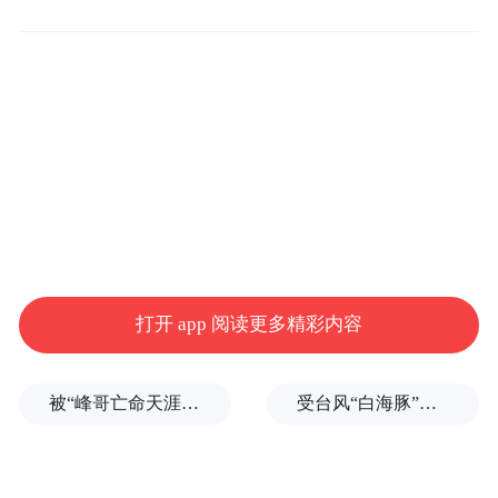
门提供高效、便捷、贴心的金融服务。凭借
主动靠前的服务态度、务实细致的工作举
措、贴合实际的金融产品，该行架起了金融
服务商户的“连心桥”，也赢得了辖区广大商
户的高度信任与广泛赞誉。
打开 app 阅读更多精彩内容
被“峰哥亡命天涯”举报偷税漏税，《铁齿铜牙纪晓岚》编剧汪海林回应
受台风“白海豚”影响，浙江台州到温州沿海将出现最大320厘米的风暴增水
优化流程提效能，贴心服务暖商户。为让普