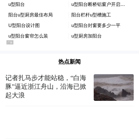
带普惠基因的国有大行，邮储银行漯河市郊
区支行始终坚守“以客户为中心”的服务理
念，持续下沉服务重心、优化业务办理流
程、创新金融服务模式，让普惠金融惠及更
多经营主体。截至目前，该行已累计发放普
惠贷款金额近2亿元，以精准投放的信贷资金
热点新闻
和贴心周到的金融服务，切实纾解了各类经
记者扎马步才能站稳，“白海
营主体融资难题，有效提振了市场发展信
豚”逼近浙江舟山，沿海已掀
心，充分展现了邮储员工主动服务、务实担
起大浪
当的良好精神风貌。
下一步，该行将持续依托政策红利，进一步
深化上门服务模式、优化产品体系、提升服