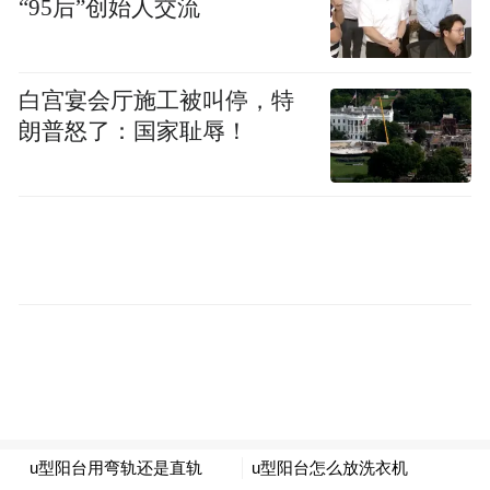
“95后”创始人交流
流程业务办理，将以往“多次跑、多头跑”的
繁琐流程，高效转变为“一次办、马上办”，
大幅压缩办贷时限，切实提升了商户服务体
白宫宴会厅施工被叫停，特
验与满意度。
朗普怒了：国家耻辱！
此次上门服务成效显著，已成功为3户商户精
准匹配信贷产品、放款350万元。获得资金支
持后，3户商户迅速足额采购生鲜、过节礼盒
等畅销商品，进一步丰富货品品类、充实货
源储备，既有效满足了市民节日消费需求，
也带动自身客流量和销售额实现双提升，助
力商户稳稳抢占新春经营旺季先机。
坚守普惠显担当，续写发展新篇章。作为自