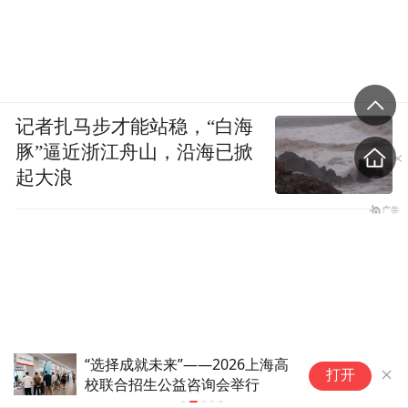
记者扎马步才能站稳，“白海
豚”逼近浙江舟山，沿海已掀
起大浪
华为乾崑ADS代客充电功能展
贝
打开
望：车自己去充电，机械臂自动
作
插拔枪