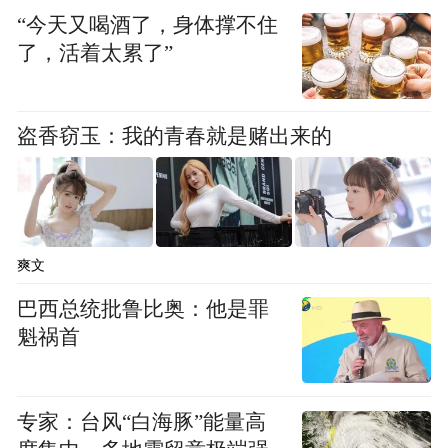
务效能，以更有温度、更有速度、更有力度
“今天又喝酒了，身体撑不住
的金融支持，精准对接市场主体多元化融资
了，活着太累了”
需求，畅通金融服务实体经济渠道，让金融
活水更好地滋养地方经济发展沃土，助力地
盗香窃玉：我的青春就是赌出来的
方经济高质量发展，奋力书写普惠金融事业
发展新篇章。（供稿：漯河市郊区支行 李亚
平）
爽文
“特别声明：以上作品内容(包括在内的视频、图片或音
频)为凤凰网旗下自媒体平台“大风号”用户上传并发
巴西总统批鲁比奥：他是罪
布，本平台仅提供信息存储空间服务。
魁祸首
Notice: The content above (including the videos,
pictures and audios if any) is uploaded and posted
by the user of Dafeng Hao, which is a social media
platform and merely provides information storage
专家：台风“白海豚”能量高
space services.”