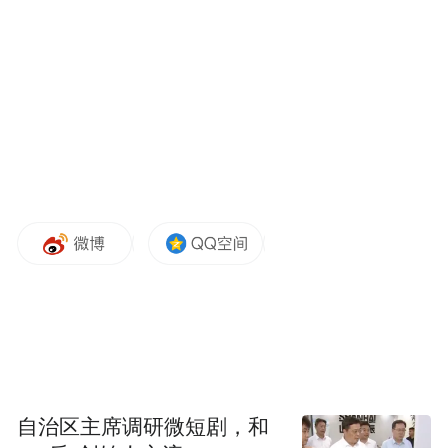
惠金融政策红利真正惠及商户，走访过程
中，该行客户经理结合不同商户经营特点，
精准宣讲产业贷、极速贷等适配性强的信贷
产品，用通俗易懂的语言详细解读产品“纯信
用、无抵押、审批快、利率优”的核心优势，
耐心解答商户关于贷款额度、还款方式、办
理流程等方面的疑问，切实破除商户“贷款
难、手续繁”的思想顾虑。
针对部分商户不熟悉线上操作流程的问题，
客户经理采取手把手指导的方式，协助商户
提交贷款申请，并借助移动展业设备，一站
自治区主席调研微短剧，和
式完成信息核验、实地尽调、贷款审批等全