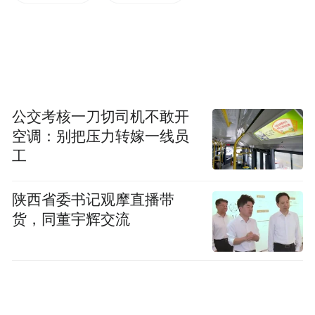
等方式，向群众普及电信诈骗的常见类型、
防范技巧及被骗后的应急处置方法。针对老
年群体防范意识薄弱、易成为诈骗目标的特
点，工作人员重点走进市民广场，面对面向
公交考核一刀切司机不敢开
老年人讲解养老诈骗、虚假投资诈骗等高频
空调：别把压力转嫁一线员
诈骗手段，耐心解答老年人的疑问，引导老
工
年群体提高警惕、守住养老钱，切实提升重
点群体的防诈能力。
陕西省委书记观摩直播带
货，同董宇辉交流
此次全方位、多维度的3.15反诈宣传活动，
进一步扩大了防范电信网络诈骗知识的覆盖
面和知晓率，切实提升了广大群众的防诈、
识诈、反诈能力，为有效遏制电信诈骗案件