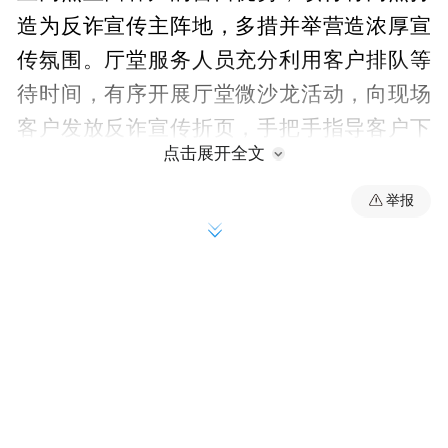
造为反诈宣传主阵地，多措并举营造浓厚宣
传氛围。厅堂服务人员充分利用客户排队等
待时间，有序开展厅堂微沙龙活动，向现场
客户发放反诈宣传折页，手把手指导客户下
点击展开全文
载、安装国家反诈中心APP，讲解APP的核
心功能及使用方法。沙龙活动结束后，设置
举报
互动提问环节，通过趣味问答巩固宣传知
识，加深客户记忆。同时，柜员在办理转
账、汇款等业务时，对转账金额较大、账户
交易异常的客户主动开展风险提示，详细询
问资金用途及交易背景，对疑似诈骗的交易
及时进行劝阻并按流程上报，从源头防范资
金被骗风险。