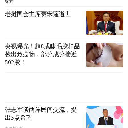
爽文
老挝国会主席赛宋蓬逝世
央视曝光！超8成睫毛胶样品
检出致癌物，部分成分接近
502胶！
张志军谈两岸民间交流，提
出3点希望