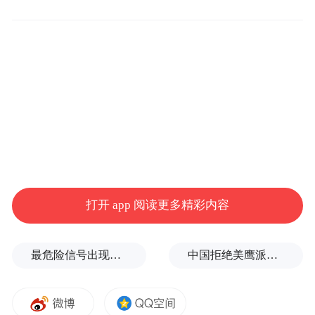
延伸宣传触角，扩大全民覆盖范围。为实现
打开 app 阅读更多精彩内容
反诈宣传广覆盖，该行主动延伸宣传触角，
组织工作人员深入社区、沿街商铺、市民广
最危险信号出现！全球能源大动脉岌岌可危
中国拒绝美鹰派副防长访华？弦外之音被热议
场等人员密集场所，开展常态化反诈知识宣
讲。宣传过程中，工作人员通过现场讲解经
典诈骗案例、发放宣传手册、悬挂宣传横幅