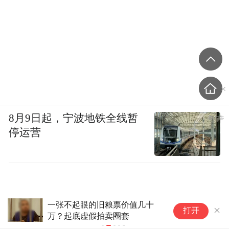
8月9日起，宁波地铁全线暂
停运营
一张不起眼的旧粮票价值几十
男
打开
万？起底虚假拍卖圈套
目
诈