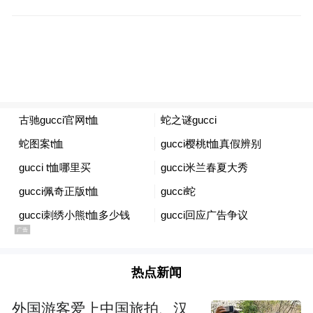
的发生提供了助力。未来，该行将持续坚守
“金融为民”初心，把防范电信网络诈骗宣传
工作常态化、长效化推进，不断创新宣传形
式、丰富宣传内容，切实履行金融机构社会
责任，为维护金融安全、保障人民群众财产
安全筑牢坚实防线。（供稿：漯河市分行 王
靖华）
“特别声明：以上作品内容(包括在内的视频、图片或音
频)为凤凰网旗下自媒体平台“大风号”用户上传并发
布，本平台仅提供信息存储空间服务。
Notice: The content above (including the videos,
pictures and audios if any) is uploaded and posted
热点新闻
by the user of Dafeng Hao, which is a social media
platform and merely provides information storage
外国游客爱上中国旅拍、汉
space services.”