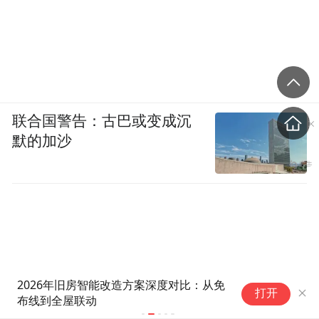
联合国警告：古巴或变成沉
默的加沙
从“门票+机票”到“体验闭环” 旅
净利跃升23
打开
业大咖共探大型赛事旅游的跨界
68.2%，
协同之道
客户结构性