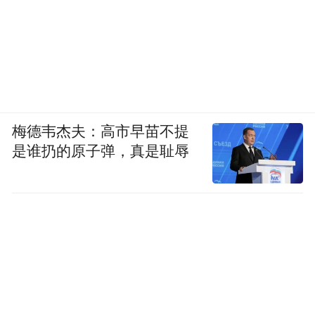
这种情感链接，更延伸至品牌与消费者的互
动之中。楼梯间百种语言书写的“好想你”、
非遗枣花馍DIY体验、开业仪式上的“叠枣山”
祈福等环节，将品牌理念与人文温度深度融
合，让消费者在体验中感知中原文化与品牌
梅德韦杰夫：高市早苗不提
初心。正如好想你董事长石聚彬所言，品牌
是谁扔的原子弹，真是耻辱
要把“好想你语言”变成“河南语言”，这种语
言便是吉祥、情谊与厚道，当消费者带着好
想你礼品行走天下，传递的不仅是一份伴手
礼，更是中原大地的深情与祝福。