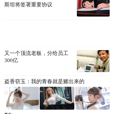
旗舰店的焕新底气，源于好想你34年深耕红
斯坦将签署重要协议
枣产业的匠心积淀。作为“红枣第一股”，品
牌从新郑村办企业起步，逐步完成从农产品
加工型企业向食品科技型企业的转型，构建
起覆盖“种植-研发-生产-销售”的全产业链布
局，践行“一厘米宽、一公里深”的专注理
又一个顶流老板，分给员工
念。
300亿
在产品创新上，好想你实现红枣品类的多元
化突破，从基础原枣到免洗、去核、三蒸三
盗香窃玉：我的青春就是赌出来的
制等精细化产品，再到黑金枣等高端品类，
持续挖掘红枣的健康价值；同时依托“食药同
源”理念，推出红枣搭配枸杞、燕窝、阿胶的
滋养系列，适配养生消费趋势。在品质管控