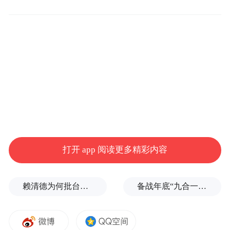
门店以巨型蝴蝶结为视觉标识，宛如一份精
心包裹的城市礼物，搭配“我在这里好想你”
主题打卡区，将消费场景与情感表达深度绑
定，让门店成为安放思念、传递心意的“情感
驿站”。
打开 app 阅读更多精彩内容
赖清德为何批台中？岛内媒体人曝蔡英文让他压力大
备战年底“九合一”选举，国民党推出AI发言人“郑小文”