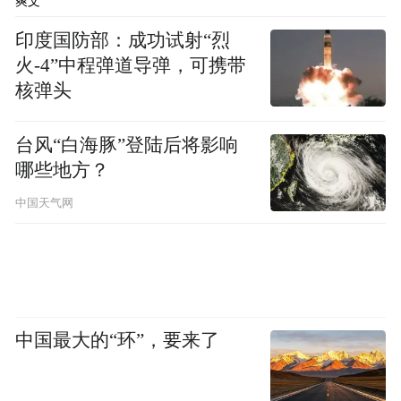
爽文
上，从田间地头的原料筛选到生产车间的工
印度国防部：成功试射“烈
艺打磨，全程坚守标准化流程，门店鲜制区
火-4”中程弹道导弹，可携带
“当天现做、零添加”的承诺，正是全链条品
核弹头
质把控的延伸。34年的深耕细作，让好想你
台风“白海豚”登陆后将影响
不仅占据红枣行业龙头地位，更积累了从供
哪些地方？
应链到品牌力的核心竞争力，为此次品牌焕
中国天气网
新奠定坚实基础。
中国最大的“环”，要来了