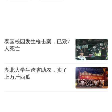
空间布局上，门店分层构建多元场景：一楼
划分伴手礼、文创、滋补、鲜制等六大区
域，百元内高性价比伴手礼覆盖日常馈赠，
泰国校园发生枪击案，已致7
“红枣72变”全品类陈列直观呈现深加工实
人死亡
力，零添加鲜制区的枣糕、养生浓浆贴合精
致生活需求；二楼打造茶室、非遗体验室、
多功能会议室等社交空间，兼顾商务洽谈、
湖北大学生跨省助农，卖了
上万斤西瓜
亲子互动与文化传播，实现“消费+体验+社
交”的三维融合。这种场景重构，本质是对消
费升级的精准回应——当消费者不再满足于
产品本身，品牌需通过场景赋能，让产品承
载更多文化价值与情感意义。