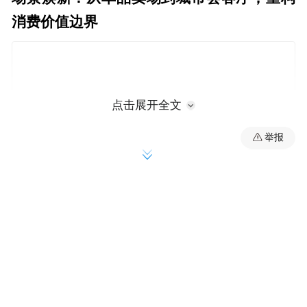
消费价值边界
点击展开全文
举报
不同于传统红枣专卖店的单一业态，好想你
城市旗舰店以“东方枣礼、中原情意”为核
心，完成文化、视觉、产品、空间四大维度
的全面升级，彻底打破“卖枣”的传统认知。