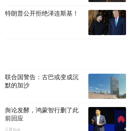
特朗普公开拒绝泽连斯基！
情感链接：从产品载体到情义桥梁，激活品
牌长期生命力
中式消费的核心，始终离不开“情义”二字。
联合国警告：古巴或变成沉
好想你此次升级的核心逻辑，便是将红枣从
默的加沙
“健康食品”升级为“情感载体”，以礼为媒，
链接人与人之间的温暖联结。门店文创区的
舆论发酵，鸿蒙智行删了此
“丝牵好运”丝巾、“好事发生”挂偶、枣木手
前回应
串等产品，以枣为灵感，将传统文化与现代
三言Tech