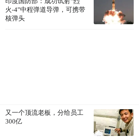
印度国防部：成功试射“烈
立身”的理念深入人心。在健康消费与情感消
火-4”中程弹道导弹，可携带
费共生的时代，这份扎根中原、深耕匠心的
核弹头
坚守，终将让一颗红枣跨越地域边界，让中
式食养文化与中原情意走向更广阔的市场，
解锁品牌长期发展的新可能。
“特别声明：以上作品内容(包括在内的视频、图片或音
频)为凤凰网旗下自媒体平台“大风号”用户上传并发
布，本平台仅提供信息存储空间服务。
Notice: The content above (including the videos,
pictures and audios if any) is uploaded and posted
by the user of Dafeng Hao, which is a social media
platform and merely provides information storage
又一个顶流老板，分给员工
space services.”
300亿