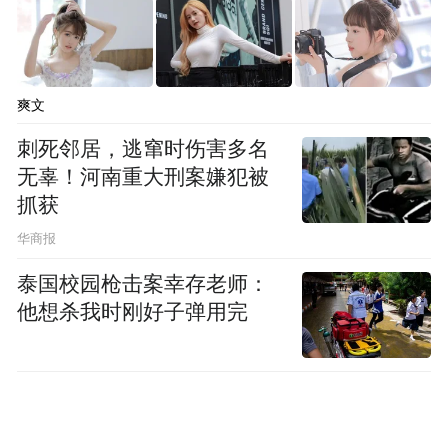
爽文
刺死邻居，逃窜时伤害多名
无辜！河南重大刑案嫌犯被
抓获
华商报
泰国校园枪击案幸存老师：
他想杀我时刚好子弹用完