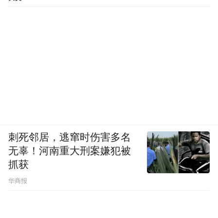
刺死邻居，逃窜时伤害多名
无辜！河南重大刑案嫌犯被
抓获
华商报