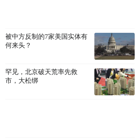
省人大代表、河南信鼎律师事务所主任胡亚
萍，创新推行“四访”工作机制，累计接待群
众百余人次，推动化解各类问题100多个。
被中方反制的7家美国实体有
据统计，主题活动中，全省共接待群众13.8
何来头？
万人次、收集意见建议3.6万条、推动解决问
题2.2万件。
罕见，北京破天荒率先救
征程万里风正劲，履职为民不停歇。这场扎
市，大松绑
根中原的火热履职实践还在继续，代表们会
继续用脚步丈量民情，以行动诠释初心，让
每一份期盼都开花结果，每一段征程都掷地
有声。
（来源：河南日报全媒体 记者 陈小平）