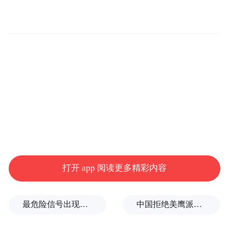
活动实效。
在深入开展的老年助餐服务工作省市县三级
人大联动专题调研中，总能看到代表的履职
身影。人大代表担任老年助餐服务场所监督
员的有效经验也上升为法规，被写入《河南
省发展老年助餐服务规定》。
安阳市人大常委会围绕低空经济发展，发挥
代表专业优势，助力豫北航空经济协同腾
打开 app 阅读更多精彩内容
飞。
最危险信号出现！全球能源大动脉岌岌可危
中国拒绝美鹰派副防长访华？弦外之音被热议
鹤壁市山城区人大常委会开展“我为发展出新
招、助力招商建新功”活动，人大代表赴外地