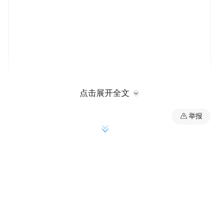
领导干部代表率先垂范，26名省级领导干
点击展开全文
部，46名各地的市委书记、市长及市人大常
举报
委会主任带头进站履职，推动解决群众关心
的问题215项，带动更多代表为推动高质量发
展高效能治理赋能增效。
省市县乡四级人大同频共振、同向发力，紧
扣发展所需、群众所盼，把代表主题活动嵌
入立法、监督等工作全过程，持续提升主题