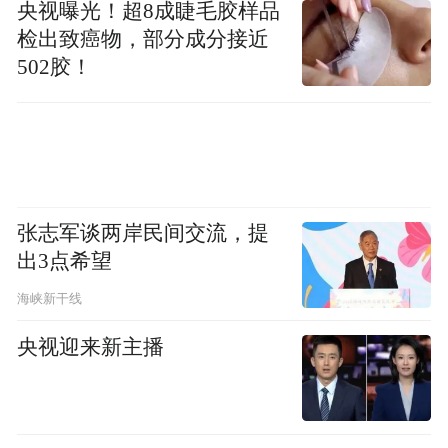
春把义诊帮扶作为履职重要内容，把每次问
央视曝光！超8成睫毛胶样品
检出致癌物，部分成分接近
诊当作听民声的机会，多项建议成为推动政
502胶！
策落地的“催化剂”。
省人大代表、新乡市红旗区洪门镇诚城社区
党委书记邓志军，做12万名居民的“代言
人”，推动解决小区用电保障、“僵尸”电动车
张志军谈两岸民间交流，提
处置等一系列实际问题。
出3点希望
省人大代表、鹿邑县高集乡王屯村党支部书
海峡新干线
记王建力以文明乡风建设为抓手，牵头成立
央视迎来新主播
“三老协会”和红白理事会，着力提升基层治
理效能。