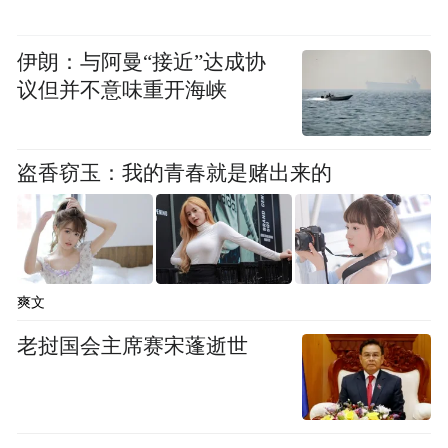
名进站代表每月25日定期接待选民，助力主
导产业发展……联络站的迭代升级，为专业
伊朗：与阿曼“接近”达成协
代表提供了专业平台，用专业活动破解了专
议但并不意味重开海峡
业问题。
高效履职 当好群众“代言人”
盗香窃玉：我的青春就是赌出来的
深入一线察民情、依托站点听民意、立足岗
位作贡献……主题活动中，各行各业的人大
代表立足本职岗位，发挥专业优势，以实干
爽文
践行“人民选我当代表，我当代表为人民”的
老挝国会主席赛宋蓬逝世
庄严承诺。
全国人大代表、致公党河南省委会主委司富