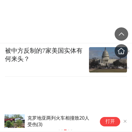
被中方反制的7家美国实体有
何来头？
克罗地亚两列火车相撞致20人
克
打开
受伤(3)
受