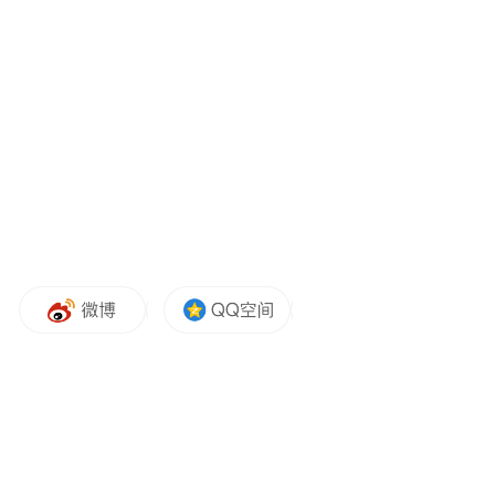
招商70余批次，一批项目签约落地。
辉县市冀屯镇人大每周组织代表深入民生实
事项目一线视察，解决项目推进中的堵点难
点问题……
通过一项项具体实践，民生实事项目人大代
表票决制在市县乡实现全覆盖，顶层设计的
施工图也转化为发展的实景。
丰富载体 拓宽代表履职平台
“联络站就在家门口，每周三都有代表值班，
扫码就能提建议，太方便了！”近日，漯河市