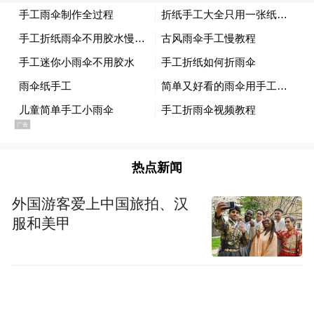
动，把问题“解决哨”吹到百姓家门口；开封
市以“好事商量屋”“居民议事亭”为载体，确
保群众有事儿找得到人、办得了事。
主题活动中，各地还聚焦制造业、农业、文
旅等领域，建成410个专业、产业代表联络
站。比如，三门峡市人大常委会突破地域限
热点新闻
制，在能源化工、新型材料等重点领域建立
24个产业人大代表联络站，吸纳460余名代表
外国游客爱上中国旅拍、汉
服和美甲
进站履职，助力214家企业解决实际问题654
个；濮阳市人大常委会设立教育行业人大代
表联络站，为教育高质量发展注入动能；舞
钢市枣林镇鸽业产业园人大代表工作站，12