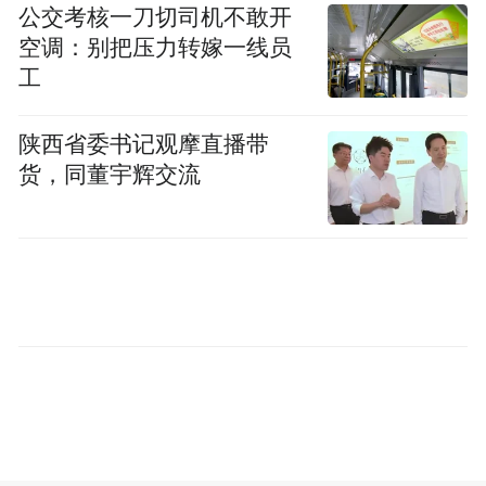
召陵区翟庄街道燕山路社区居民赵瑞丽通过
公交考核一刀切司机不敢开
空调：别把压力转嫁一线员
代表联络站小程序提交垃圾分类投放建议，
工
很快得到相关部门回应落实。这是漯河市人
大常委会依托代表联络站常态化开展人大代
陕西省委书记观摩直播带
表“周三见”活动的缩影。
货，同董宇辉交流
以全省9583个代表联络站、214个全过程人民
民主基层示范点、681个基层立法联系点等为
载体，各地广泛开展“板凳议事”“广场夜聊”
等活动，让代表履职有平台、群众诉求有渠
道。例如，郑州市金水区创新推行“三同履
职”工作法，将468名各级人大代表、1176名
街道议事代表编入网格，有效提升基层治理
效能；信阳市光山县深入开展“站点问政”活