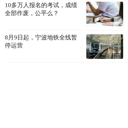
10多万人报名的考试，成绩
全部作废，公平么？
“特别声明：以上作品内容(包括在内的视频、图片或音
频)为凤凰网旗下自媒体平台“大风号”用户上传并发
布，本平台仅提供信息存储空间服务。
Notice: The content above (including the videos,
8月9日起，宁波地铁全线暂
pictures and audios if any) is uploaded and posted
停运营
by the user of Dafeng Hao, which is a social media
platform and merely provides information storage
space services.”