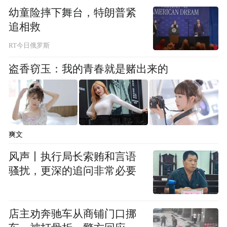
实际增长5.5%，高于全国0.5个百分点，其中
幼童险摔下舞台，特朗普紧
追相救
农村居民人均可支配收入增长6.0%、高于城
镇1.4个百分点；全省城镇新增就业完成全年
RT今日俄罗斯
目标任务的110.6%；规模以上工业单位增加
盗香窃玉：我的青春就是赌出来的
值能耗下降8.3%，降幅比2024年扩大3.5个百
分点。
这一良好态势的出现，离不开宏观政策的坚
爽文
实支撑与协同发力。2025年，河南将服务全
风声丨执行局长索贿和言语
国大局和实现自身发展结合起来，把融入服
骚扰，更深的追问非常必要
务全国统一大市场作为推动高质量发展的战
略性举措来抓，破卡点、强联通、建枢纽、
增动力、提能级，各项工作取得积极进展，
店主劝奔驰车从商铺门口挪