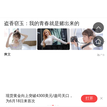
盗香窃玉：我的青春就是赌出来的
爽文
现货黄金向上突破4300美元/盎司关口，
2026年上
打开
为6月18日来首次