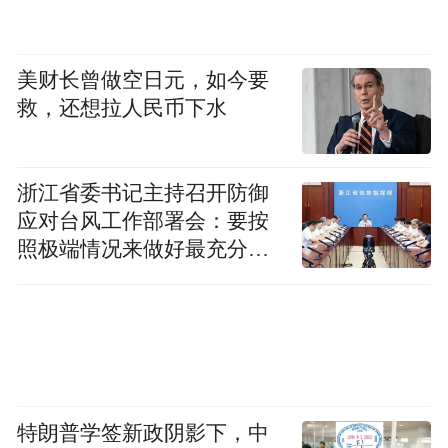
品零售实现较快增长……先行指标的回升与
政策红利的释放，为2026年经济实现良好开
美财长曾做空日元，如今要
局提供了有力支撑。
救，还想拉人民币下水
2026年是“十五五”开局之年，河南经济稳中
向好有条件、有支撑。更加积极有为的宏观
浙江省委书记主持召开防御
应对台风工作部署会：要按
政策将为经济平稳运行保驾护航，各领域也
照极端情况来做好最充分的
将瞄准目标，狠抓重点工程项目落地实施，
准备
共同形成推动发展的强大合力。
“‘十五五’时期是基本实现社会主义现代化夯
实基础、全面发力的关键时期，是河南省扬
长补短、全面崛起的关键阶段。”省发展改革
特朗普学签新政阴影下，中