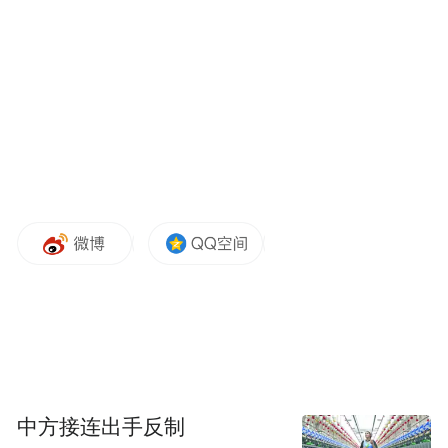
在总量平稳增长的背后，内需特别是消费的
基础性作用进一步增强，新发展模式在关键
领域渐次清晰。
“我们把促消费和惠民生更好结合，全力实施
提振消费专项行动，推动商品消费提质扩
容、新型消费加快发展、服务消费潜力释
放。”省商务厅党组书记、厅长王振利说，
2025年，全省社会消费品零售总额2.9万亿
元、同比增长5.6%，高于全国1.9个百分点。
值得注意的是，以谷子经济、演艺经济、微
短剧等为代表的情绪消费、悦己消费蓬勃兴
起，有效带动餐饮、住宿、文旅等关联产业
中方接连出手反制