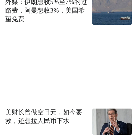
外媒：伊朗想收5%至7%的过
进人民福祉作为财政工作的出发点和落脚
路费，阿曼想收3%，美国希
点。
望免费
“我们将坚持品牌化打造、持续扩大河南文旅
影响力；坚持融合化发展、持续壮大文旅新
质生产力；坚持项目化推动、持续夯实文旅
发展支撑力，加快构建现代文旅产业体系，
推动文旅强省建设走深走实。”省文化和旅游
厅党组书记、厅长黄东升说。
基础稳，优势多，韧性强，潜能大。展望新
美财长曾做空日元，如今要
征程，河南经济长期向好的支撑条件和基本
救，还想拉人民币下水
趋势没有变，在顶压前行中向新向优的稳健
姿态始终如一。前路山海壮阔，未来值得共