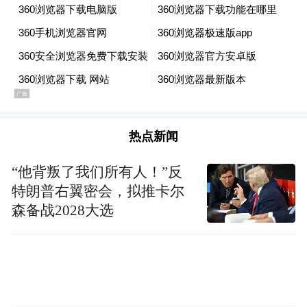
2025年是河南加快从制造大省迈向制造强省
的关键一年，省工业和信息化厅党组书记、
厅长严琛介绍了一组令人振奋的数据：全省
规上工业增加值增速、工业投资增速，分列
10个工业大省第一和第二位；高技术制造
热点新闻
业、战略性新兴产业增加值同比分别增长
16.6%和13%；全省“7+28+N”产业链群增加
“他背叛了我们所有人！”反
值同比增长9.5%，对规上工业增长的贡献率
特朗普右翼密会，拟推卡尔
森备战2028大选
达70.4%，其中光电、航空航天、新能源汽车
产业链分别增长29.3%、26.7%、22.6%。
“趋新向优”还体现在质量效益方面：2025
年，我省居民人均可支配收入扣除价格因素