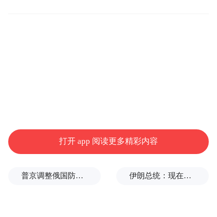
的挑战中取得的。”省统计局党组书记、局长
王旭用“来之不易、弥足珍贵”评价这份成绩
单，“这为‘十五五’新征程奠定了更坚实的基
础、积攒了更充足的底气。”
在王旭看来，我省经济“稳中向好”主要体现
在全省发展根基更加夯实稳固。粮食产量
1350.97亿斤，连续9年稳定在1300亿斤以
上；固定资产投资同比增长4.0%，高于全国
打开 app 阅读更多精彩内容
7.8个百分点；进出口总值首次突破9000亿
元、同比增长14.1%，高于全国10.3个百分
普京调整俄国防部高层人事布局，重用实战将领削弱“办公室将军”
伊朗总统：现在与最高领袖的联系非常困难
点……