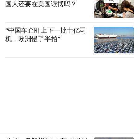
委党组书记、主任马健表示，将聚焦
国人还要在美国读博吗？
“1+2+4+N”目标任务体系，持续加强部门协
同、上下联动，坚持投资于物与投资于人紧
“中国车企盯上下一批十亿司
密结合，对标对表“十五五”规划方向和各类
机，欧洲慢了半拍”
政策资金投向，推动重大项目早开工、快建
设、早投用，以政府投资带动社会投资，持
续扩大有效投资，助力实现“十五五”良好开
局。
省财政厅党组书记、厅长赵庆业说，2026年
将继续实施更加积极的财政政策并提高精准
度和有效性，不断增强财政实力，在尽力而
为、量力而行的基础上，更好落实投资于
人，确保财政民生投入只增不减，真正把增