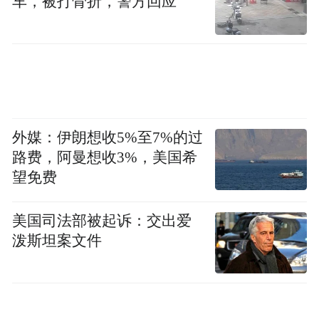
车，被打骨折，警方回应
形成一批具有示范效应的标志性成果。
从对外贸易看，全省进出口总值对全国的贡
献率由2024年的0.5%攀升至7%；“朋友圈”持
续拓展，对共建“一带一路”国家进出口增长
14.3%。从数字经济看，信息传输、软件和信
外媒：伊朗想收5%至7%的过
息技术服务业投资增长23.2%，高于服务业投
路费，阿曼想收3%，美国希
资增速24.6个百分点。
望免费
韧性增强“进”的态势更清晰
美国司法部被起诉：交出爱
泼斯坦案文件
2025年12月，我省物流业景气指数52.2%、
环比上升0.8个百分点；居民消费价格同比上
涨1.1%，涨幅比11月扩大0.4个百分点；宏观
政策不断发力，消费品以旧换新带动相关商