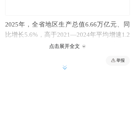
2025年，全省地区生产总值6.66万亿元、同
比增长5.6%，高于2021—2024年平均增速1.2
个百分点。一季度、上半年、前三季度、
点击展开全文
2025年全年，河南经济运行主要经济指标增
举报
速均高于全国平均水平，实现了质的有效提
升和量的合理增长，交出了一份质量高、成
色足的亮眼答卷。
“2025年河南经济运行稳中有进，高质量发展
取得新成效，这是在国际形势深刻复杂变
化、不稳定不确定性因素显著增多的背景下
实现的，是在周期性、结构性经济问题叠加