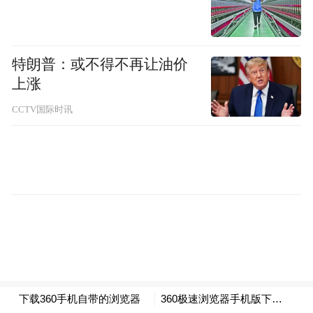
增长，成为消费市场的新亮点，折射出居民
消费正从基础功能型需求向多元体验型需求
升级。2025年1—11月，全省影视节目制作行
特朗普：或不得不再让油价
业营业收入同比增长115.2%；艺术表演场馆
上涨
业营业收入同比增长76.1%，比2024年加快
CCTV国际时讯
47.9个百分点。
动能迭代“新”的引擎更强劲
传统产业转型升级步伐加快，战略性新兴产
业持续优化，以量子计算、工业机器人、人
工智能及大模型等为代表的未来产业加速成
长……过去一年，河南经济“新”的动能培育
壮大，向新向优发展的特征更加鲜明。