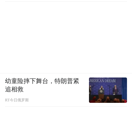
同拥抱。（记者 宋敏 胡舒彤）
来源：河南日报
“特别声明：以上作品内容(包括在内的视频、图片或音
频)为凤凰网旗下自媒体平台“大风号”用户上传并发
布，本平台仅提供信息存储空间服务。
Notice: The content above (including the videos,
pictures and audios if any) is uploaded and posted
by the user of Dafeng Hao, which is a social media
幼童险摔下舞台，特朗普紧
platform and merely provides information storage
追相救
space services.”
RT今日俄罗斯