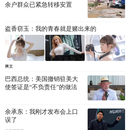
余户群众已紧急转移安置
崧宣布开幕。省人大常委会副主任张建慧、
副省长宋争辉、省政协副主席张震宇出席。
盗香窃玉：我的青春就是赌出来的
开封市委书记高建立致辞。他说，从1983年
开封举办首届菊花花会以来，历经42年发
展，菊花文化节已成为开封和河南的知名节
会品牌。一年一度的菊花盛会，一次次革新
爽文
着城市面貌，一步步推动开封走向世界。今
巴西总统：美国撤销驻美大
日开封，国、省战略优势叠加，各类发展政
使签证是“不负责任”的做法
策举措聚合发力。我们将牢记嘱托，着力推
动文化繁荣兴盛，以文化为纸、创新为笔、
余承东：我刚才发布会上口
开放为墨，全面描绘高质量发展、高效能治
误了
理新图景，加快建设宜居宜业宜游的国际文