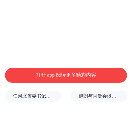
政协副主席张震宇出席开幕式。
本届菊花文化节以“宋韵开封，菊香中国”为
主题，由河南省人民政府主办，中国风景园
林学会、河南省住房和城乡建设厅、开封市
人民政府共同承办。节会将持续至11月17
日，精心策划“1+4”内容矩阵，包含一场开幕
打开 app 阅读更多精彩内容
式和互动式宣传推介、沉浸式赏花、场景式
促消费、雅集式文化体验等活动，为游客呈
任河北省委书记后，罗文首次调研
伊朗与阿曼会谈最新细节曝光
现一场高水平文化盛会。