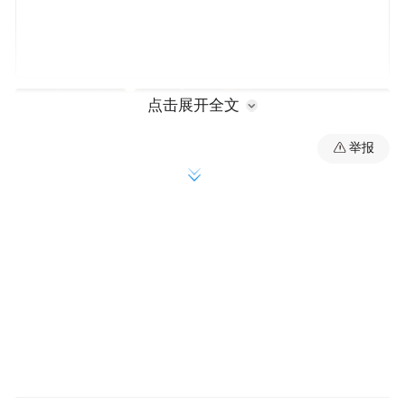
点击展开全文
举报
省委常委、宣传部部长王崧宣布开幕。省人
大常委会副主任张建慧、副省长宋争辉、省