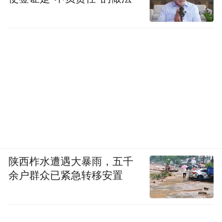
陕西柞水遭遇大暴雨，五千
余户群众已紧急转移安置