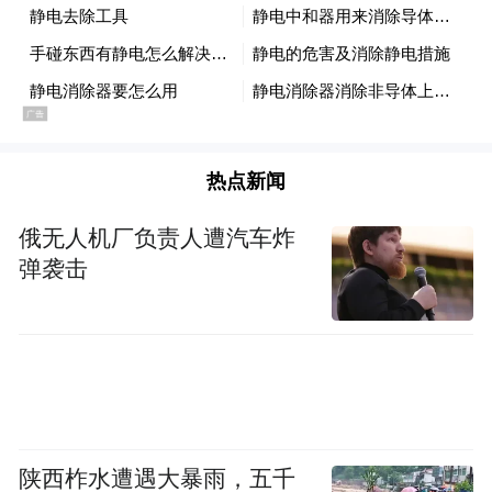
谈活动，为地方经济注入新动能。节会期
间，还将推出一系列文化经贸活动，营造全
域联动、全民参与的浓厚氛围。同时，一批
餐饮名店与老字号集中亮相，非遗、文创等
促消费活动陆续登场，通过多元场景的打
热点新闻
造，助力文旅强省建设。
俄无人机厂负责人遭汽车炸
弹袭击
中国开封菊花文化节经过多年积累，已成为
推动文化繁荣兴盛的重要节会品牌，每年此
时，花海人潮相映成趣，八方游客纷至沓
来，共赏秋菊之美，共品宋韵风华。
又讯 10月18日，中国开封第43届菊花文化节
陕西柞水遭遇大暴雨，五千
在龙亭公园开幕。省委常委、宣传部部长王