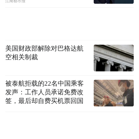
江南都市报
化旅游名城，构建郑开同城深度融合的新开
封。诚邀更多企业家，与开封携手实现互利
共赢，呼吸与共、和谐共生，为奋力谱写中
原大地推进中国式现代化新篇章贡献开封力
量。
美国财政部解除对巴格达航
空相关制裁
市长吴海燕主持开幕式。有关市领导出席。
“特别声明：以上作品内容(包括在内的视频、图片或音
被泰航拒载的22名中国乘客
频)为凤凰网旗下自媒体平台“大风号”用户上传并发
发声：工作人员承诺免费改
布，本平台仅提供信息存储空间服务。
签，最后却自费买机票回国
Notice: The content above (including the videos,
pictures and audios if any) is uploaded and posted
by the user of Dafeng Hao, which is a social media
platform and merely provides information storage
space services.”