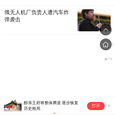
俄无人机厂负责人遭汽车炸
弹袭击
醇亲王府将整体腾退 逐步恢复
Z
中国模型集体出击，美媒：
打开
历史格局
国
美国同行面临“死亡地带”
纪