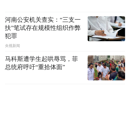
河南公安机关查实：“三支一
扶”笔试存在规模性组织作弊
犯罪
央视新闻
马科斯遭学生起哄辱骂，菲
总统府呼吁“重拾体面”