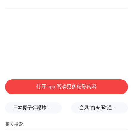
创意化推广“塑形象”
周耀霞介绍，“十四五”期间，为全面提升“老
家河南”品牌影响力，河南省联合沿黄九省
(区)共同成立了“黄河文化旅游带宣传推广联
盟”，搭建黄河品牌的共推合作平台，开展
“读懂中国河”宣传；联合河北、山东、湖
北、广东、江苏、福建、四川八省，成立“中
国功夫之旅品牌推广协作体”，举办中国功夫
打开 app 阅读更多精彩内容
嘉年华，打造“中国功夫之旅”品牌；联合媒
体开展了“行走河南·读懂中国”大遗址走廊探
日本原子弹爆炸亲历者反对高市修改无核三原则，“她应该下台”
台风“白海豚”逼近浙闽沿海，10余省份将掀强风雨
源、“沿着中原大遗址走廊寻国宝”大型直播
推介活动，推出了一批有深度有分量的“黄河
故事”“大遗址故事”，每场活动触达网友近2