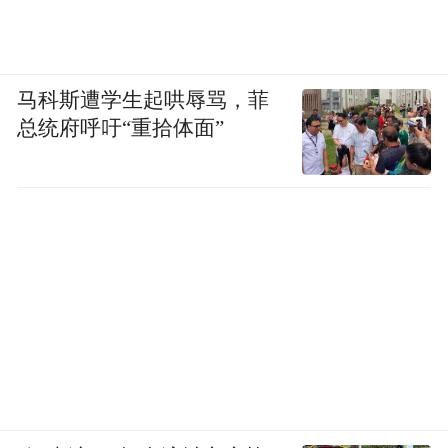
马科斯遭学生起哄辱骂，菲
总统府呼吁“重拾体面”