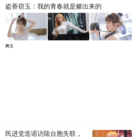
盗香窃玉：我的青春就是赌出来的
爽文
民进党造谣访陆台胞失联，