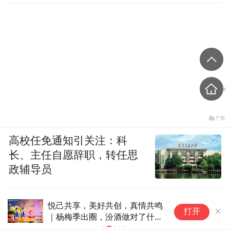
高校任免通知引关注：科
长、主任自愿辞职，转任思
政辅导员
6人游与昆士兰旅游局联合推出
阿
打开
创意营销 把“澳洲度假感”搬进城
成
市早高峰