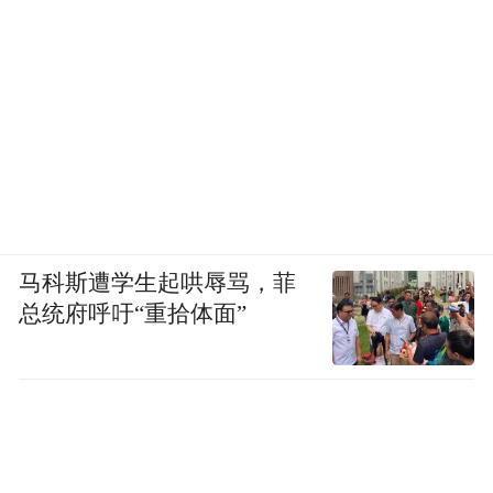
马科斯遭学生起哄辱骂，菲
总统府呼吁“重拾体面”