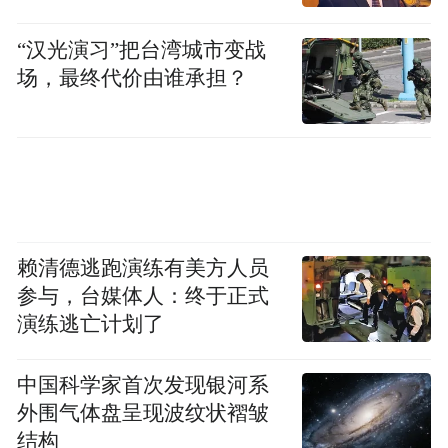
断推动“文旅文创成支柱”。(完)
“汉光演习”把台湾城市变战
“特别声明：以上作品内容(包括在内的视频、图片或音
场，最终代价由谁承担？
频)为凤凰网旗下自媒体平台“大风号”用户上传并发
布，本平台仅提供信息存储空间服务。
Notice: The content above (including the videos,
pictures and audios if any) is uploaded and posted
by the user of Dafeng Hao, which is a social media
platform and merely provides information storage
space services.”
赖清德逃跑演练有美方人员
参与，台媒体人：终于正式
演练逃亡计划了
中国科学家首次发现银河系
外围气体盘呈现波纹状褶皱
结构