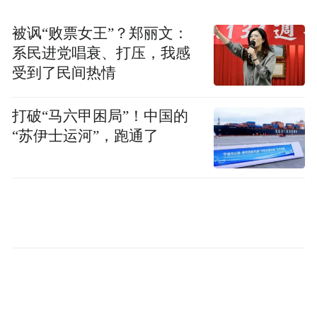
河南”宣传推广活动，持续带火了郑州阜民
被讽“败票女王”？郑丽文：
里、银基动物王国、隋唐洛阳城、洛邑古
系民进党唱衰、打压，我感
城、开封万岁山、清明上河园、河南博物
受到了民间热情
院、安阳殷墟博物馆等一批文旅消费新场
景。
打破“马六甲困局”！中国的
“苏伊士运河”，跑通了
此间，联合文化和旅游部举办的“神州春色”
全国春季旅游宣传推广活动，推出了“行走河
南·读懂中国”旅游线路近百条；持续成功举
办的黄帝故里拜祖大典、洛阳牡丹文化节、
河洛文化节、开封清明文化节、许昌三国文
化节、三门峡黄河旅游节等活动，打造了一
批具有社会影响力、市场活力的节庆节会品