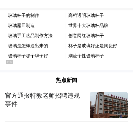
牌，亦全面激活了文旅市场。
精准化营销“引客源”
为开辟、畅通“引客入豫”新路径，近年来，
河南文旅还持续开展周边客源市场营销活
动，重点深耕山东市场，并连续三年精准推
介覆盖山东10余座城市，2024年起，山东稳
居河南省省外客源第一位。
热点新闻
针对长三角、大湾区、京津冀等远程客源市
官方通报特教老师招聘违规
场，河南文旅联合头部OTA平台线上线下同
事件
频推进，以鲜活生动的沉浸式推介打动游
客，这一模式被文化和旅游部采用并全国推