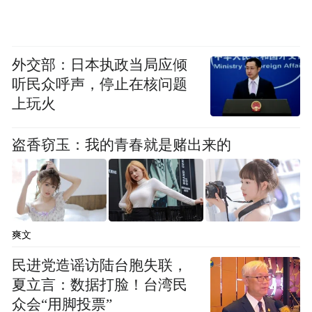
广。创新推出的“跟着戏剧游中原”模式，把
推介持续搬进剧场，将观众转为游客，开辟
了“引客入豫”新路径。
外交部：日本执政当局应倾
听民众呼声，停止在核问题
周耀霞表示，目前，河南文旅已构建省、
上玩火
市、县、景区“四级联动”的宣传推广大格
局，特别是近三年来已累计下达近3亿元资金
盗香窃玉：我的青春就是赌出来的
支持各地旅游业发展，并持续对组织包机、
专列来豫的旅行社进行奖补。
谈及下步发展，周耀霞称，河南文旅系统将
爽文
继续厚植历史文化资源优势，积极融入国家
民进党造谣访陆台胞失联，
发展大局，持续创新实施品牌培塑、全媒体
夏立言：数据打脸！台湾民
推广、四季河南、引客入豫等系列行动，不
众会“用脚投票”