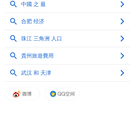
亿人次。
为夯实网络宣传主阵地，河南文旅此间组建
了“老家河南”新媒体矩阵，目前矩阵粉丝量
近1000万，年度发布图文、视频作品超万
条，传播量近百亿，超500个话题登上全国热
搜、同城热榜，位居全国文旅系统第一梯
队。
品牌化活动“促消费”
周耀霞称，河南文旅坚持“办活动、推产品、
带场景”，以“春满中原”“夏爽中原”“秋收中
原”“冬游中原”等为主题，常态化开展“四季