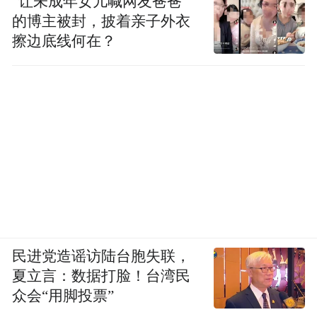
“让未成年女儿喊网友爸爸”
的博主被封，披着亲子外衣
擦边底线何在？
民进党造谣访陆台胞失联，
夏立言：数据打脸！台湾民
众会“用脚投票”