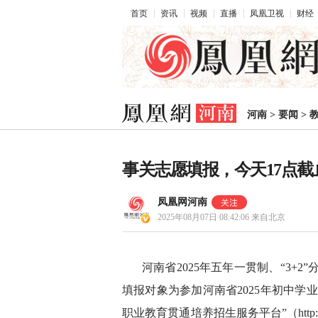
首页
资讯
视频
直播
凤凰卫视
财经
河南
>
要闻
>
事关志愿填报，今天17点截
凤凰网河南
2025年08月07日 08:42:06
来自北京
河南省2025年五年一贯制、“3+2”分
填报对象为参加河南省2025年初中学
职业教育贯通培养招生服务平台”（http://