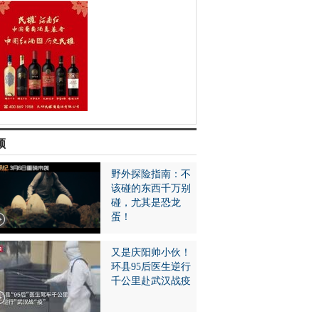
频
野外探险指南：不
该碰的东西千万别
碰，尤其是恐龙
蛋！
又是庆阳帅小伙！
环县95后医生逆行
千公里赴武汉战疫