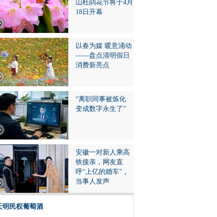
山杜鹃花节将于4月
18日开幕
以春为媒 暖意涌动
——盘点清明假日
消费新亮点
“离职同事被炼化
变成数字永生了”
安徽一对新人乘高
铁接亲，网友直
呼“上亿的婚车”，
当事人发声
天明民权葡萄酒