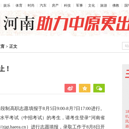
娱乐
体育
时尚
汽车
房产
科技
军事
文化
旅游
佛教
国
站
教育
>
正文
止！
段制高职志愿填报于8月5日9:00-8月7日17:00进行。
业水平考试（中招考试）的考生，请考生登录“河南省
zjgt.haeea.cn）进行志愿填报，录取工作于8月8日开