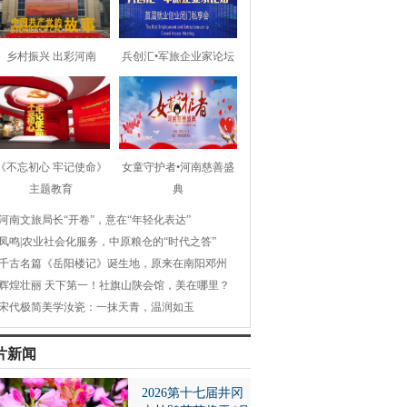
乡村振兴 出彩河南
兵创汇•军旅企业家论坛
《不忘初心 牢记使命》
女童守护者•河南慈善盛
主题教育
典
河南文旅局长“开卷”，意在“年轻化表达”
凤鸣|农业社会化服务，中原粮仓的“时代之答”
千古名篇《岳阳楼记》诞生地，原来在南阳邓州
辉煌壮丽 天下第一！社旗山陕会馆，美在哪里？
宋代极简美学汝瓷：一抹天青，温润如玉
片新闻
2026第十七届井冈