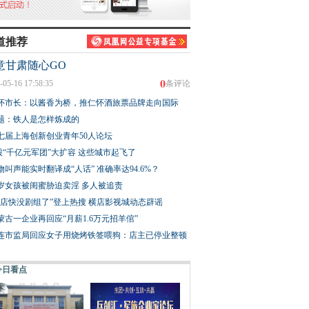
道推荐
意甘肃随心GO
0
-05-16 17:58:35
条评论
怀市长：以酱香为桥，推仁怀酒旅票品牌走向国际
题：铁人是怎样炼成的
七届上海创新创业青年50人论坛
股“千亿元军团”大扩容 这些城市起飞了
物叫声能实时翻译成“人话” 准确率达94.6%？
3岁女孩被闺蜜胁迫卖淫 多人被追责
横店快没剧组了”登上热搜 横店影视城动态辟谣
蒙古一企业再回应“月薪1.6万元招羊倌”
连市监局回应女子用烧烤铁签喂狗：店主已停业整顿
今日看点