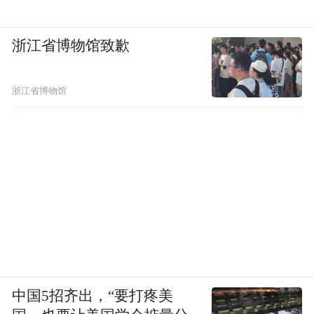
盒”共同双手奉予恩师，恩师笑逐颜开，浓浓
的尊师之情在这一刻自然流露，完美诠释了
浙江省博物馆致歉
“金枣承情”的深意。
浙江省博物馆
中国5招齐出，“要打疼美