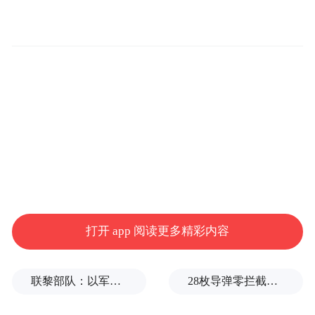
打开 app 阅读更多精彩内容
联黎部队：以军单日向黎发射113枚炮弹
28枚导弹零拦截！基辅防空失灵，西方靠不住了