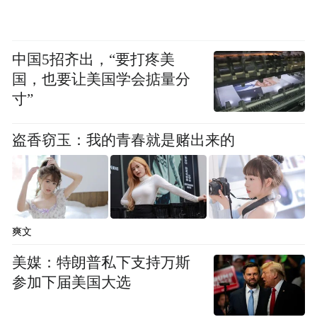
中国5招齐出，“要打疼美
国，也要让美国学会掂量分
寸”
盗香窃玉：我的青春就是赌出来的
爽文
学子们纷纷在店内精心设置的“金榜题名”打
卡墙前，手持这份象征荣耀与肯定的特别贺
美媒：特朗普私下支持万斯
参加下届美国大选
礼，合影留念，定格下这难忘的荣光时刻。
锣声、笑语、祝贺交织，现场充满了对学子