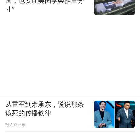
国，也要让美国学会掂量分
红枣专家好想你始终以“专在温度”为理念。
寸”
此次“墨卷传恩·金枣承情”公益行动，不仅为
金榜题名的河南学子送上诚挚祝贺，更致力
搭建情感传递的桥梁。我们期望以这份天然
健康的枣品心意，激励学子追求卓越，传承
尊师感恩美德，联结人间温暖真情。
从雷军到余承东，说说那条
该死的传播铁律
报人刘亚东