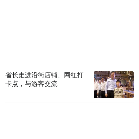
为肯定河南学子的付出与荣光，好想你倾情
奉上专属贺礼:2025年成功考入985/211院校
的河南学子，至8月30日，携带本人身份证及
教育部认证的纸质录取通知书原件，前往好
想你指定门店，即可免费领取780g「黑金枣
礼盒」壹盒。
省长走进沿街店铺、网红打
“特别声明：以上作品内容(包括在内的视频、图片或音
频)为凤凰网旗下自媒体平台“大风号”用户上传并发
卡点，与游客交流
布，本平台仅提供信息存储空间服务。
Notice: The content above (including the videos,
pictures and audios if any) is uploaded and posted
by the user of Dafeng Hao, which is a social media
platform and merely provides information storage
space services.”