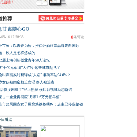
道推荐
意甘肃随心GO
0
-05-16 17:58:35
条评论
怀市长：以酱香为桥，推仁怀酒旅票品牌走向国际
题：铁人是怎样炼成的
七届上海创新创业青年50人论坛
股“千亿元军团”大扩容 这些城市起飞了
物叫声能实时翻译成“人话” 准确率达94.6%？
3岁女孩被闺蜜胁迫卖淫 多人被追责
横店快没剧组了”登上热搜 横店影视城动态辟谣
蒙古一企业再回应“月薪1.6万元招羊倌”
连市监局回应女子用烧烤铁签喂狗：店主已停业整顿
今日看点