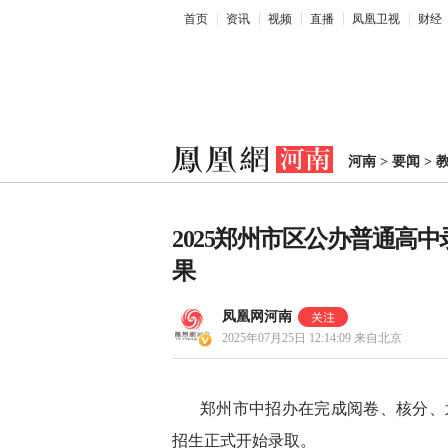
首页
资讯
视频
直播
凤凰卫视
财经
河南
>
要闻
>
2025郑州市区公办普通高
果
凤凰网河南
2025年07月25日 12:14:09
来自北京
郑州市中招办在完成阅卷、核分、
招生正式开始录取。