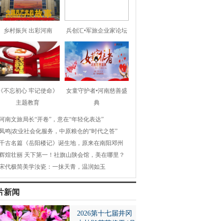
乡村振兴 出彩河南
兵创汇•军旅企业家论坛
《不忘初心 牢记使命》
女童守护者•河南慈善盛
主题教育
典
河南文旅局长“开卷”，意在“年轻化表达”
凤鸣|农业社会化服务，中原粮仓的“时代之答”
千古名篇《岳阳楼记》诞生地，原来在南阳邓州
辉煌壮丽 天下第一！社旗山陕会馆，美在哪里？
宋代极简美学汝瓷：一抹天青，温润如玉
片新闻
2026第十七届井冈