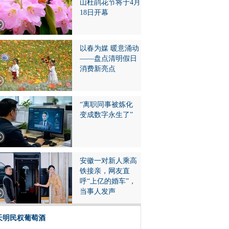
山杜鹃花节将于4月
18日开幕
以春为媒 暖意涌动
——盘点清明假日
消费新亮点
“离职同事被炼化
变成数字永生了”
安徽一对新人乘高
铁接亲，网友直
呼“上亿的婚车”，
当事人发声
天明民权葡萄酒