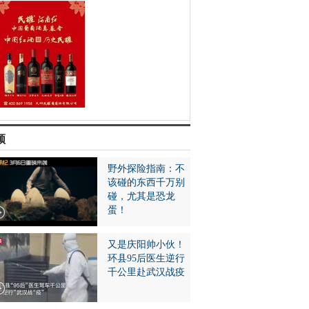
频
野外探险指南：不
该碰的东西千万别
碰，尤其是恐龙
蛋！
又是庆阳帅小伙！
环县95后医生逆行
千公里赴武汉战疫