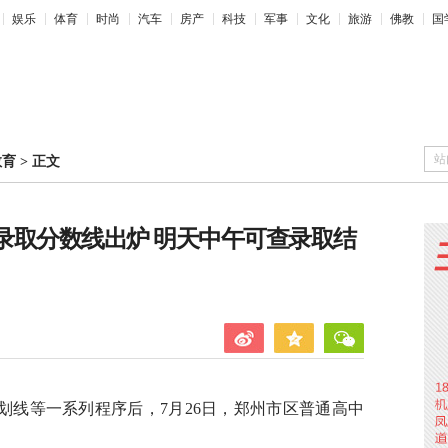
娱乐
体育
时尚
汽车
房产
科技
军事
文化
旅游
佛教
国
站
教育
>
正文
中录取分数线出炉 明天中午可查录取结
划线等一系列程序后，7月26日，郑州市区普通高中