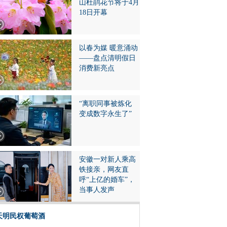
山杜鹃花节将于4月
18日开幕
以春为媒 暖意涌动
——盘点清明假日
消费新亮点
“离职同事被炼化
变成数字永生了”
安徽一对新人乘高
铁接亲，网友直
呼“上亿的婚车”，
当事人发声
天明民权葡萄酒