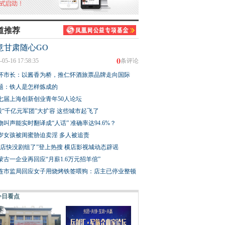
道推荐
意甘肃随心GO
0
-05-16 17:58:35
条评论
怀市长：以酱香为桥，推仁怀酒旅票品牌走向国际
题：铁人是怎样炼成的
七届上海创新创业青年50人论坛
股“千亿元军团”大扩容 这些城市起飞了
物叫声能实时翻译成“人话” 准确率达94.6%？
3岁女孩被闺蜜胁迫卖淫 多人被追责
横店快没剧组了”登上热搜 横店影视城动态辟谣
蒙古一企业再回应“月薪1.6万元招羊倌”
连市监局回应女子用烧烤铁签喂狗：店主已停业整顿
今日看点