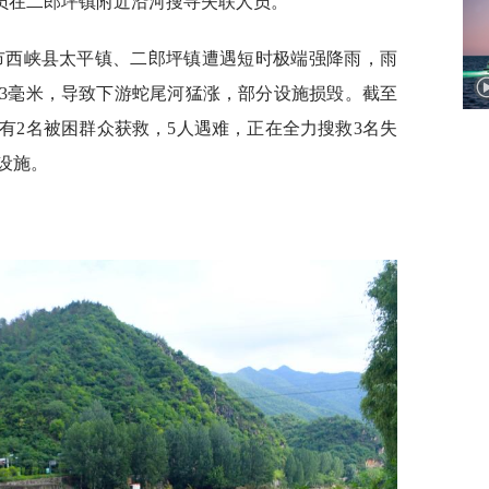
队员在二郎坪镇附近沿河搜寻失联人员。
南阳市西峡县太平镇、二郎坪镇遭遇短时极端强降雨，雨
25.3毫米，导致下游蛇尾河猛涨，部分设施损毁。截至
已有2名被困群众获救，5人遇难，正在全力搜救3名失
设施。