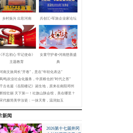
乡村振兴 出彩河南
兵创汇•军旅企业家论坛
《不忘初心 牢记使命》
女童守护者•河南慈善盛
主题教育
典
河南文旅局长“开卷”，意在“年轻化表达”
凤鸣|农业社会化服务，中原粮仓的“时代之答”
千古名篇《岳阳楼记》诞生地，原来在南阳邓州
辉煌壮丽 天下第一！社旗山陕会馆，美在哪里？
宋代极简美学汝瓷：一抹天青，温润如玉
片新闻
2026第十七届井冈