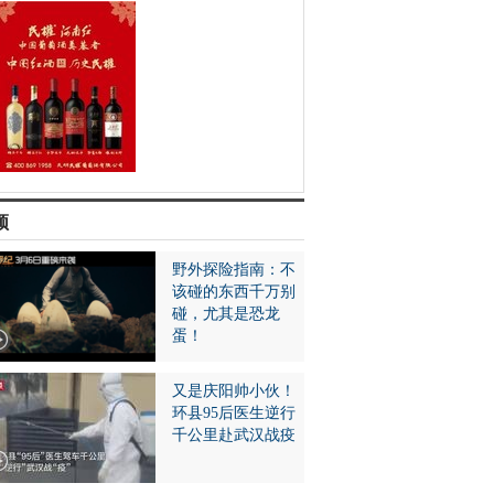
频
野外探险指南：不
该碰的东西千万别
碰，尤其是恐龙
蛋！
又是庆阳帅小伙！
环县95后医生逆行
千公里赴武汉战疫