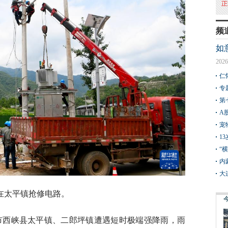
频
如
2026
仁
专
第
A
宠
1
“
内
大
在太平镇抢修电路。
南阳市西峡县太平镇、二郎坪镇遭遇短时极端强降雨，雨