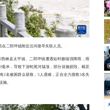
队员在二郎坪镇附近沿河搜寻失联人员。
南阳市西峡县太平镇、二郎坪镇遭遇短时极端强降雨，雨
25.3毫米，导致下游蛇尾河猛涨，部分设施损毁。截至
已有2名被困群众获救，5人遇难，正在全力搜救3名失
设施。