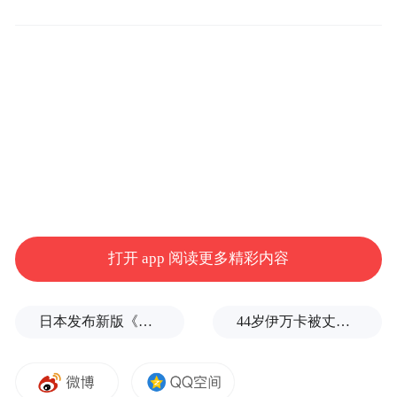
好想你副总裁石芳受邀现场领奖
打开 app 阅读更多精彩内容
日本发布新版《防卫白皮书》，俄罗斯强硬警告
44岁伊万卡被丈夫公主抱，冰岛旅行曝光，远离白宫的生活引发关注