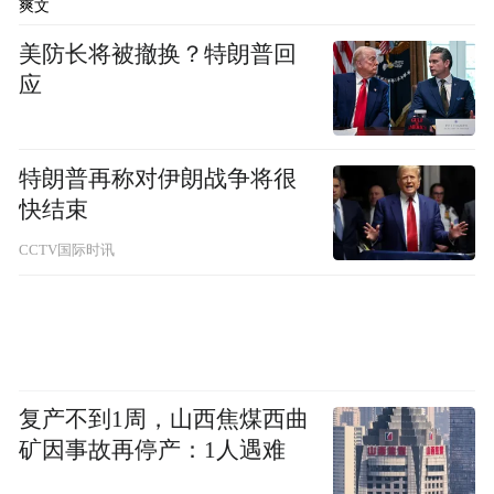
爽文
美防长将被撤换？特朗普回
应
作为一家有温度的品牌，好想你多年来，积
极履行社会责任，在河南暴雨、甘肃地震、
特朗普再称对伊朗战争将很
疫情等灾害发生时，迅速捐赠现金及物资，
快结束
为受灾群众送去温暖与希望。同时，好想你
CCTV国际时讯
通过产业援疆带动当地枣农致富，促进民族
团结。经过近 30 年的持续帮扶，若羌、阿克
苏等南疆地区已是枣林密布，一到深秋，戈
壁滩上满是红彤彤的成熟吊干的红枣，红枣
复产不到1周，山西焦煤西曲
种植面 积约 600 万亩，覆盖国家级贫困县 21
矿因事故再停产：1人遇难
个，辐射人口 600 余万人，产业化种植让新