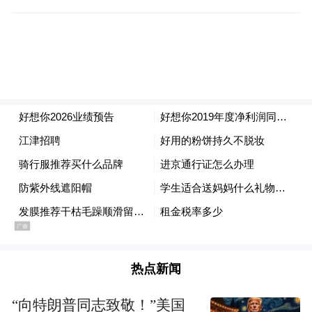
态深耕市场。专注于一颗红枣。自成立以
来，好想你专注于红枣全产业链的打造，从
源头把控品质。在新疆、河南等地建立了多
个优质红枣种植基地，严格遵循 “红枣 8 好标
准”，对品种、产地、生态环境、种植、工
艺、仓储、检测、服务等环节层层把关，确
保每一颗红枣都天然、健康、高品质。在产
品创新上，好想你从未停下脚步。秉持食药
同源理念，紧扣市场需求，从率先开发 “无核
枣”、创新推出 “枣片”，到如今打造丰富的
“红枣 +” 产品矩阵，如红小派、芝麻派、红
枣黄芪水、黑金枣、黑金枣芝麻丸、红枣八
热点新闻
宝茶等，满足了不同消费者在不同场景下的
“向特朗普同志致敬！”美国