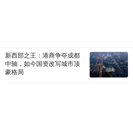
2024 年 9 月，党中央、国务院在北京隆重召
开全国民族团结进步表彰大会，好想你荣获
新西部之王：港商争夺成都
全国民族团结进步模范集体奖，并入选中国
中轴，如今国资改写城市顶
上市公司协会 2024 年上市公司乡村振兴最佳
豪格局
实践案例。在文化传承方面，好想你建设红
枣文化博物馆，将千年枣文化生动呈现，让
更多人了解红枣背后的历史与内涵。