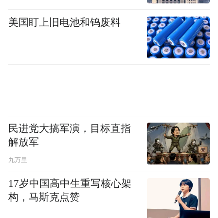
疆枣农鼓起了钱袋子。至今，好想你累计在
新疆多地采购 红枣金额达超过 60 亿元，红
美国盯上旧电池和钨废料
枣让沙漠变成了绿洲，红枣也成为了金枣，
枣树成为了摇钱树、致富树、和谐树。
民进党大搞军演，目标直指
解放军
九万里
17岁中国高中生重写核心架
构，马斯克点赞