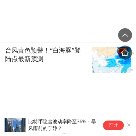
台风黄色预警！“白海豚”登
陆点最新预测
比特币隐含波动率降至36%：暴
昨
打开
风雨前的宁静？
道