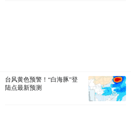
pictures and audios if any) is uploaded and posted
by the user of Dafeng Hao, which is a social media
platform and merely provides information storage
space services.”
台风黄色预警！“白海豚”登
陆点最新预测