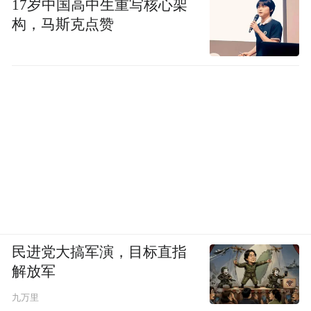
17岁中国高中生重写核心架
构，马斯克点赞
好想你连续 7 年荣登中国 500 最具价值品牌
排行榜，不仅是对公司品牌价值的高度认
可，更是对好想你专注极品、精品、满分
品，深耕红枣产业的肯定。未来，好想你将
继续秉承初心，发挥 “红枣专家” 的优势，不
断创新，为消费者带来更多优质健康的红枣
产品，续写品牌辉煌篇章，引领中国红枣行
业迈向新高度。
“特别声明：以上作品内容(包括在内的视频、图片或音
民进党大搞军演，目标直指
频)为凤凰网旗下自媒体平台“大风号”用户上传并发
解放军
布，本平台仅提供信息存储空间服务。
Notice: The content above (including the videos,
九万里