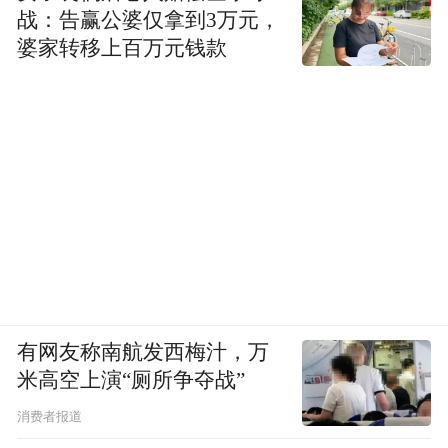
战：告赢公婆仅拿到3万元，
婆家转移上百万元钱款
有网友称南航发西梅汁，万
米高空上演“厕所争夺战”
消费者报道