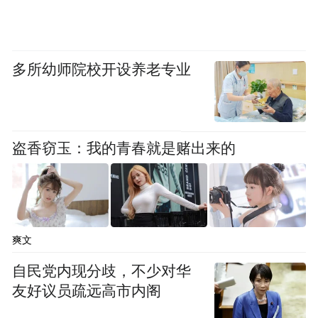
多所幼师院校开设养老专业
盗香窃玉：我的青春就是赌出来的
讲解+专家课，助古瓷“传韵”
爽文
在义务讲解环节，活动亮点纷呈。除专业讲
自民党内现分歧，不少对华
解员定时为观众解读“丝路华章 —— 唐代青
友好议员疏远高市内阁
花瓷瑰宝展”外，还特别推出“专家讲展览”活