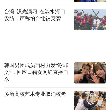
动。本次讲解由南水北调博物馆书记、研究
馆员信应君书记亲自带队，带领观众深入解
台湾“汉光演习”在淡水河口
读展览中的百余件唐代青花瓷及相关珍贵文
设防，声称怕台北被突袭
物。专家们凭借深厚的学术功底，从文物的
制作工艺、历史背景，到其承载的文化交流
意义，进行全方位、深层次的剖析，让观众
对唐代青花瓷的文化内涵、科技价值、艺术
美感，以及其产生、发展、对外传播的全过
韩国男团成员西村力发“谢罪
程有了更深刻的认识。
文”，回应日籍女网红直播自
杀
多所高校艺术专业取消校考