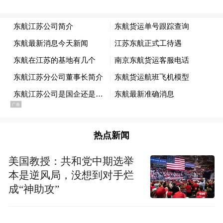
在唐青花主题服装展演环节中，模特们身着
融入唐青花元素的华服，在舞台上款款而
行。模特们身上的服饰，将钴蓝釉色与轻纱
完美结合。有的裙裾上，青花缠枝纹如灵动
的藤蔓蜿蜒生长，随着模特的步伐在轻纱上
翩然盛放；有的上衣领口与袖口，以青花勾
勒出精致的宝相花纹样，古朴典雅中透着华
热点新闻
贵气息。举手投足间，衣袂飘飘，青花图案
若隐若现，仿佛将观众带回了繁华的大唐盛
美国教授：共和党中期选举
本是逆风局，没想到对手烂
世，引得现场赞叹声不断。
成“神助攻”