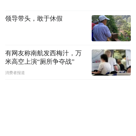
领导带头，敢于休假
有网友称南航发西梅汁，万
米高空上演“厕所争夺战”
消费者报道
端午邂逅唐青花，惠民盛宴启新章。活动期