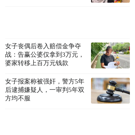
端午期间，馆内还开展了“心连心，话端午，
女子丧偶后卷入赔偿金争夺
棕享仲夏”主题社教活动。社教老师带领小朋
战：告赢公婆仅拿到3万元，
友们了解了端午节的来源和“吃粽子”、“挂艾
婆家转移上百万元钱款
草”、“赛龙舟”等民间习俗以及楚国诗人屈原
女子报案称被强奸，警方5年
的故事，引导孩子们知书达礼、崇德向善、
后逮捕嫌疑人，一审判5年双
珍惜当下。社教老师和党员志愿者们还带领
方均不服
大家一起做蕴含节日元素的趣味小游戏和手
工龙舟玩具。活动现场洋溢着浓浓的端午气
息，充满欢声笑语，其乐融融。