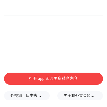
文创+时尚秀，让唐青花“新生”
活动现场，以唐代青花瓷为灵感设计的文创
产品琳琅满目。从精致小巧的饰品，到实用
的文具，再到独具匠心的家居用品，每一件
都巧妙融入唐青花元素，吸引众多市民驻足
观赏。
打开 app 阅读更多精彩内容
外交部：日本执政当局应倾听民众呼声，停止在核问题上玩火
男子将外卖员砍成植物人获刑8年，家属：他炒股亏本精神异常，常年带刀