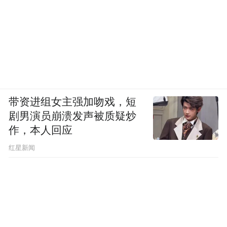
pictures and audios if any) is uploaded and posted
by the user of Dafeng Hao, which is a social media
platform and merely provides information storage
space services.”
带资进组女主强加吻戏，短
剧男演员崩溃发声被质疑炒
作，本人回应
​红星新闻