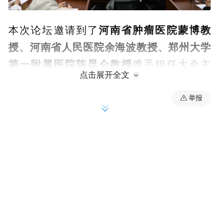
河南省肿瘤医院蒙博教
本次论坛邀请到了
授、河南省人民医院余海波教授、郑州大学
第一附属医院陈昆仑教授
携手担任大会主
点击展开全文
席。主席们均抱定一致初心，让医学回归临
床，不拼论文影响因子，聚力于对临床真问
举报
题困惑和反思，发扬敢为天下先的实学精
神，打破学科边界，共探真实病例诊疗真
谛。来自黄河科技学院医学部、河南省肿瘤
医院、河南省人民医院、郑州大学第一附属
医院、山东大学齐鲁医院、河南科技大学第
一附属医院、郑州市中心医院、郑州人民医
院、新乡市中心医院等青年学者齐聚一堂，