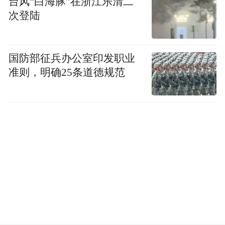
台风“白海豚”在浙江乐清二
模式等，各抒己见，从不同学科角度提出了
次登陆
深刻的见解和建议。
在论坛的总结环节，蒙博教授进行了全面回
国防部征兵办公室印发职业
顾和精要总结。他高度评价了两位专家的精
准则，明确25条道德规范
彩报告和深入讨论，指出此次论坛的成功举
办不仅促进了学术思想的交融与碰撞，也为
肝胆胰腺肿瘤领域的临床实践和科研创新注
入了新的活力。