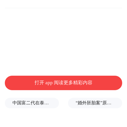
激荡思想火花，熔铸肝胆胰肿瘤学科发展新
动能。
打开 app 阅读更多精彩内容
中国富二代在泰国被杀，嫌犯自首后称“在女友浴室看见他”，真相却没这么简单
“婚外胚胎案”原配妻子求助律师：如何核实胚胎已销毁？伪造结婚证算重婚吗？医院的责任边界在哪？