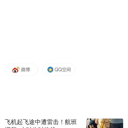
李喜强在致辞中指出，医学部坚持“以本为
本”，推动实施“青蓝工程”导师制，适应“新
医科”建设，探索“以岗位胜任力”为目标，构
建“2+1+1”产教融合性课程体系，传承和创新
“本科生早临床、多临床、反复临床”理念，
助力医学生全面可持续成长。他强调，本次
飞机起飞途中遭雷击！航班
论坛以“以规范为尺，格病例之微”为主题，