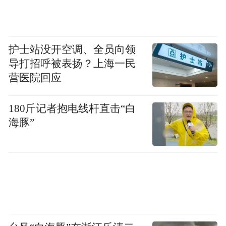
《胰腺囊性肿瘤的诊治》展开论述，详细阐
述了胰腺囊性肿瘤的分类、诊断要点以及个
体化治疗策略。
护士站没开空调、全员向领
导打招呼被表扬？上海一民
论坛的第二阶段“格物致知”篇将会议推向高
营医院回应
潮。蒙博教授分享了一例复杂的胰腺癌病
例，通过对病情的全面梳理、治疗过程的详
180斤记者抱电线杆直击“白
海豚”
细回顾以及治疗效果的客观评估，展示了多
学科协作在疑难病例诊治中的关键作用。在
随后的诊疗思辨环节，多位专家齐聚一堂，
展开了一场激烈的学术讨论。专家们围绕病
例中的争议焦点，如治疗时机的选择、手术
与辅助治疗的序贯安排、多学科协作的优化