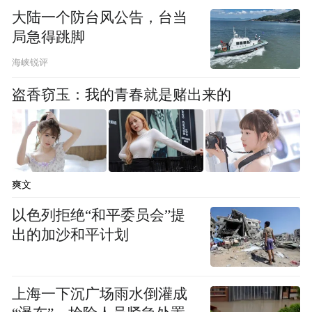
大陆一个防台风公告，台当
局急得跳脚
海峡锐评
论坛主席蒙博教授在开幕致辞中表达了对与
盗香窃玉：我的青春就是赌出来的
会专家和学者的热烈欢迎。他强调，医学的
突破往往源于临床实践中的观察与思考，源
于多学科协作中的交流与碰撞。他希望通过
此次论坛，能够点燃一束从临床升起的、照
爽文
亮医学初心的光，激励年轻医生相信，临床
以色列拒绝“和平委员会”提
实践同样可以改变世界。
出的加沙和平计划
上海一下沉广场雨水倒灌成