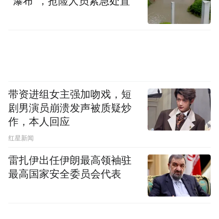
“瀑布”，抢险人员紧急处置
带资进组女主强加吻戏，短
剧男演员崩溃发声被质疑炒
作，本人回应
在论坛的第一阶段“金针度人”篇，专家们聚
​红星新闻
焦肝胆胰腺肿瘤的前沿课题，带来了精彩的
雷扎伊出任伊朗最高领袖驻
学术报告。漫彦文教授以《肝癌围术期免疫
最高国家安全委员会代表
治疗的若干问题探讨》为题，深入剖析了肝
癌免疫治疗在围术期的应用现状、面临的挑
战以及未来的发展方向。展翰翔教授则围绕