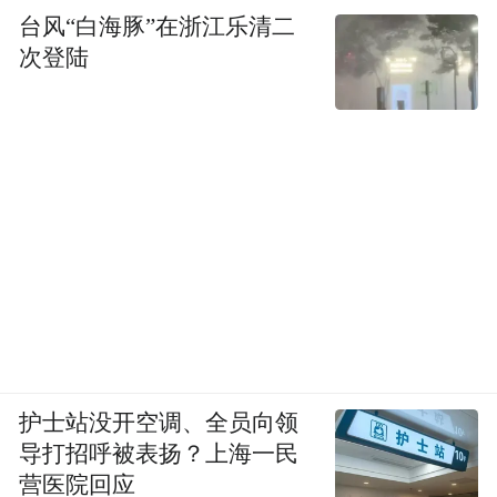
台风“白海豚”在浙江乐清二
次登陆
本次论坛，没有宏大的理论，只有真实的病
例；没有学科的壁垒，只有开放的争论；没
有权威的压制，只有平等的对话。外科的果
敢、内科的缜密、影像的透视、病理的溯
源、重症的全局观——当这些视角交织时，
医学才真正成为一门“人”的学问。国际会议
中心穹顶高悬，仿若耶鲁的学术圣殿。论坛
护士站没开空调、全员向领
是一粒火种：让年轻医生相信，握紧听诊器
导打招呼被表扬？上海一民
营医院回应
的手同样可以改变世界；让医学界看到，真