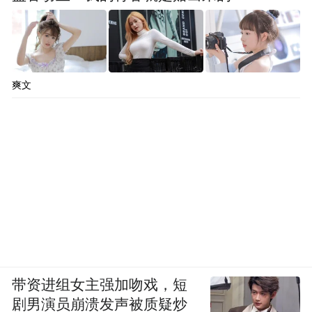
爽文
带资进组女主强加吻戏，短
剧男演员崩溃发声被质疑炒